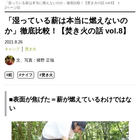
「湿っている薪は本当に燃えないのか」徹底比較！【焚き火の話 vol.8】
2ページ目
「湿っている薪は本当に燃えないの
か」徹底比較！【焚き火の話 vol.8】
2021.8.26
キャンプ
焚き火
文、写真：
猪野 正哉
#鉈
#ナイフ
#焚き火
■表面が焦げた＝薪が燃えているわけではな
い