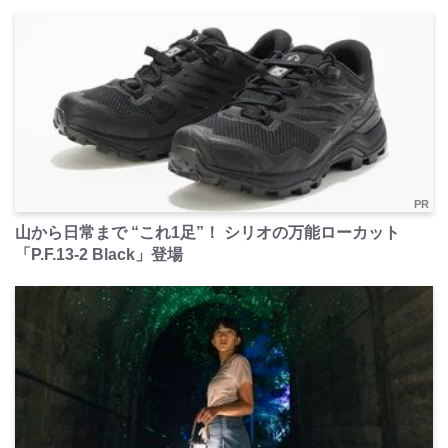
PR
山から日常まで “これ1足”！ シリオの万能ローカット
「P.F.13-2 Black」登場