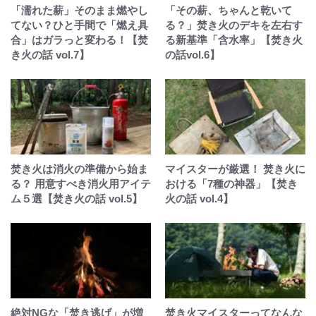
「濡れた薪」そのまま燃やし
「その薪、ちゃんと乾いて
てない？ひと手間で「燃え具
る？」焚き火のデキを左右す
合」はガラっと変わる！【焚
る新基準「含水率」【焚き火
き火の話 vol.7】
の話vol.6】
焚き火は消火の準備から始ま
マイスターが厳選！ 焚き火に
る？ 用意すべき消火用アイテ
おける「7種の神器」【焚き
ム５選【焚き火の話 vol.5】
火の話 vol.4】
絶対NGな「焚き逃げ」が増
焚き火マイスターってなんな