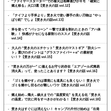
“ファイヤースターター”での着火は相棒選びがキモ 「確実に
燃え移る」火口3選【焚き火の話 vol.12】
「ナイフより手斧より」焚き火で使い勝手の良い刃物は “やっ
ぱり鉈” でしょ【焚き火の話vol.13】
斧を使って “パッコーン” 一撃で太薪を割れたときの「アハ体
験」！ 快感がクセになる薪割りのススメ【焚き火の話
vol.14】
大人の “焚き火のエチケット” 焚き火のマストギア「防火シー
ト」選びのポイントは “グラスファイバー＋α” の素材使
い！？【焚き火の話 vol.15】
“焚き火の万が一” に備えるお守り的存在「エアゾール式簡易
消火具」って、使ったことあります？【焚き火の話 vol.16】
「ゴミを燃やす」のは環境にも道具にも良くない！ 焚き火で
ゴミを燃やし切るのが難しいワケ【焚き火の話 vol.17】
燃え始め→熾火→鎮火までの ”温度変化” を見える化「焚き火
の温度」で次に何をすべきかがわかる！【焚き火の話 vol.18】
焚き火はすぐには消えない！ キャンプの片付け始めは「出発