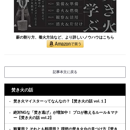
薪の割り方、着火方法など、より詳しいノウハウはこちら
記事本文に戻る
焚き火の話
焚き火マイスターってなんなの？【焚き火の話 vol.１】
絶対NGな「焚き逃げ」が増加中！ プロが教えるルール＆マナ
ー【焚き火の話 vol.2】
観賞用？ それとも料理用？ 理想の焚き火台の見つけ方【焚き