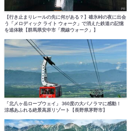
PR
【行き止まりレールの先に何がある？】碓氷峠の夜に出会
う「メロディック ライト ウォーク」で消えた鉄道の記憶
を追体験【群馬県安中市「廃線ウォーク」】
PR
「北八ヶ岳ロープウェイ」 360度の大パノラマに感動！
涼感あふれる絶景高原リゾート【長野県茅野市】