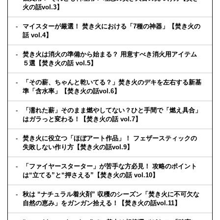
火の話vol.3】
マイスターが厳選！ 焚き火における「7種の神器」【焚き火の
話 vol.4】
焚き火は消火の準備から始まる？ 用意すべき消火用アイテム
５選【焚き火の話 vol.5】
「その薪、ちゃんと乾いてる？」焚き火のデキを左右する新基
準「含水率」【焚き火の話vol.6】
「濡れた薪」そのまま燃やしてない？ひと手間で「燃え具合」
はガラっと変わる！【焚き火の話 vol.7】
焚き火に役立つ「ほぼアート作品」！ フェザースティックの
失敗しない作り方【焚き火の話vol.9】
「ファイヤースターター」が苦手な方必見！ 攻略のポイント
は“立てる”と“押さえる”【焚き火の話 vol.10】
秋は “ナチュラル着火剤” 収穫のシーズン「焚き火に不可欠な
自然の恵み」をガンガン拾える！【焚き火の話vol.11】