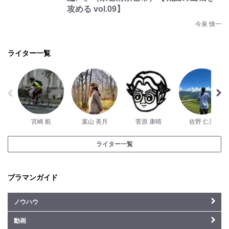
攻める vol.09】
今泉 慎一
ライター一覧
宮崎 航
葉山 美月
菅原 康晴
佐野 仁美
ライター一覧
ブラマンガイド
ノウハウ
動画