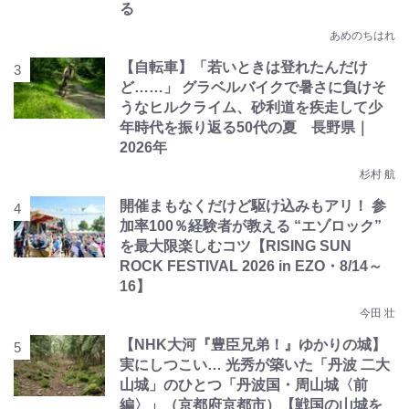
る
あめのちはれ
【自転車】「若いときは登れたんだけ
ど……」 グラベルバイクで暑さに負けそ
うなヒルクライム、砂利道を疾走して少
年時代を振り返る50代の夏 長野県｜
2026年
杉村 航
開催まもなくだけど駆け込みもアリ！ 参
加率100％経験者が教える “エゾロック”
を最大限楽しむコツ【RISING SUN
ROCK FESTIVAL 2026 in EZO・8/14～
16】
今田 壮
【NHK大河『豊臣兄弟！』ゆかりの城】
実にしつこい… 光秀が築いた「丹波 二大
山城」のひとつ「丹波国・周山城〈前
編〉」（京都府京都市）【戦国の山城を