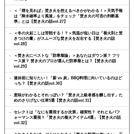
＜「煙を見れば」焚き火を控えるべきかがわかる！＞天気予報
は「降水確率より風速」をチェック「焚き火の可否の判断基
準」とは【焚き火の話vol.27】
＜冬の火起こしは苦戦する！？＞気温が低い日は「着火剤と焚
きつけの量」がスムーズな焚き火を左右する【焚き火の話
vol.28】
＜焚き火にベストな「防寒着論」＞あなたはダウン派？ フリ
ース派？ 焚き火のプロが選んだ防寒着とは？【焚き火の話
vol.29】
連休前に知りたい！「薪 vs 炭」BBQ料理に向いているのはど
っち？【焚き火の話vol.30】
意味がわかるとそれっぽい？「焚き火上級者感を醸し出す」た
めのさりげない仕草5選【焚き火の話vol.31】
セレクトは「なにを重視するか次第」確実性？ それともパフ
ォーマンス重視？「焚き火の着火アイテム4選」【焚き火の話
vol.32】