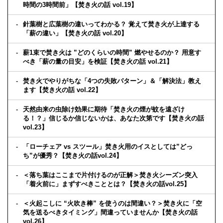
時間の3時間前」【焚き火の話 vol.19】
針葉樹と広葉樹の違いってわかる？ 覚えて焚き火が上達する
「薪の違い」【焚き火の話 vol.20】
薪1束で焚き火は ”どのくらいの時間” 燃やせるのか？ 用意す
べき「薪の量の目安」を検証【焚き火の話 vol.21】
焚き火でやりがちな「4つの失敗パターン」＆「解決法」教え
ます【焚き火の話 vol.22】
天然由来の虫除け効果に期待「焚き火の煙が蚊を遠ざけ
る！？」信じるか信じないかは、あなた次第です【焚き火の話
vol.23】
「ローチェア vs スツール」焚き火用のイスとしては”どっ
ち”が優秀？【焚き火の話vol.24】
＜落ち葉はここまで片付けるのが正解＞焚き火シーズン突入
「着火前に」まずすべきこととは？【焚き火の話vol.25】
＜火起こしに “火吹き棒” を使うのは間違い？＞焚き火に「空
気を送るべきタイミング」間違っていませんか【焚き火の話
vol.26】