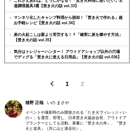
これさえあれば、どうにかなる！「焚き火料理に使いたい」王
道調理器具3選【焚き火の話 vol.33】
マンネリ化したキャンプ料理から脱却！「焚き火で作れる」超
お手軽レシピ【焚き火の話 vol.34】
炭の火起こしは薪より苦労する！？「確実に炭を燃やす方法」
【焚き火の話 vol.35】
気分はトレジャーハンター！ アウトドアショップ以外の穴場
でディグる「焚き火に使える日用品」【焚き火の話 vol.036】
1
2
猪野 正哉
いの まさや
イベントや撮影時のみ開放される「たき火ヴィレッジ＜い
の＞」を運営、管理し、日本焚き火協会会長、アウトドア
プランナーとしても活動。著書に『焚き火の本』、『焚き
火と道具』（共に山と溪谷社）。