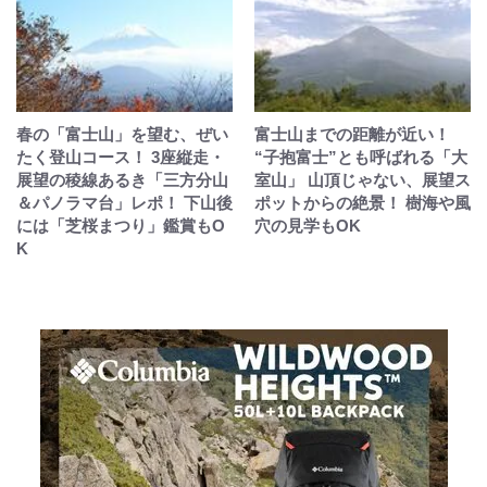
春の「富士山」を望む、ぜい
富士山までの距離が近い！
たく登山コース！ 3座縦走・
“子抱富士”とも呼ばれる「大
展望の稜線あるき「三方分山
室山」 山頂じゃない、展望ス
＆パノラマ台」レポ！ 下山後
ポットからの絶景！ 樹海や風
には「芝桜まつり」鑑賞もO
穴の見学もOK
K