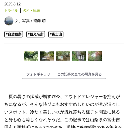
2025.8.12
トラベル
名所・観光
文、写真：
齋藤 萌
#自然観察
#観光名所
#富士山
フォトギャラリー この記事の全ての写真を見る
夏の暑さの猛威が増す昨今、アウトドアレジャーを控えが
ちになるが、そんな時期にもおすすめしたいのが滝が清々し
いスポット。冷たく美しい水が流れ落ちる様子を間近に見る
と身も心も涼しくなれそうだ。この記事では山梨県の富士吉
田市と西桂町にある3つの滝を、現地に移住経験のある筆者が