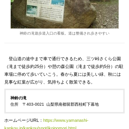
神鈴の滝遊歩道入口の看板。道は整備され歩きやすい
登山道の途中まで車で通行できるため、三ツ峠さくら公園
（滝まで徒歩約25分）や憩の森公園（滝まで徒歩約5分）の駐
車場に停めて歩いていこう。春から夏には美しい緑、秋には
見事な紅葉が広がり、気持ちよく散策できる。
神鈴の滝
住所 〒403-0021 山梨県南都留郡西桂町下暮地
ホームページURL：
https://www.yamanashi-
kankou.jp/kankou/spot/ikoinomori.html