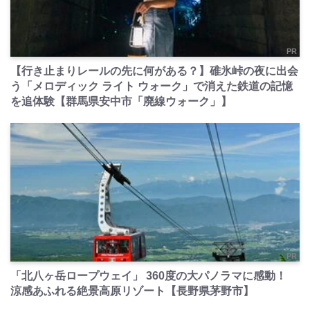
PR
【行き止まりレールの先に何がある？】碓氷峠の夜に出会
う「メロディック ライト ウォーク」で消えた鉄道の記憶
を追体験【群馬県安中市「廃線ウォーク」】
PR
「北八ヶ岳ロープウェイ」 360度の大パノラマに感動！
涼感あふれる絶景高原リゾート【長野県茅野市】