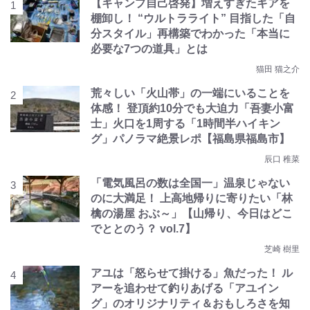
【キャンプ自己啓発】増えすぎたギアを
棚卸し！ “ウルトラライト” 目指した「自
分スタイル」再構築でわかった「本当に
必要な7つの道具」とは
猫田 猫之介
荒々しい「火山帯」の一端にいることを
体感！ 登頂約10分でも大迫力「吾妻小富
士」火口を1周する「1時間半ハイキン
グ」パノラマ絶景レポ【福島県福島市】
辰口 稚菜
「電気風呂の数は全国一」温泉じゃない
のに大満足！ 上高地帰りに寄りたい「林
檎の湯屋 おぶ～」【山帰り、今日はどこ
でととのう？ vol.7】
芝崎 樹里
アユは「怒らせて掛ける」魚だった！ ル
アーを追わせて釣りあげる「アユイン
グ」のオリジナリティ＆おもしろさを知