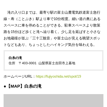
滝の入り口までは、最寄り駅の富士山麓電気鉄道富士急行
線・寿（ことぶき）駅より車で10分程度。細い道の奥にある
スペースに車を停めることができる。駐車スペースより散策
路を15分ほど歩くと滝へ辿り着く。少し足を延ばすと小さな
お地蔵様が並ぶ「三十三観音」や富士山が見える眺望スポッ
トなどもあり、ちょっとしたハイキング気分を味わえる。
白糸の滝
住所 〒403-0001 山梨県富士吉田市上暮地
ホームページURL：
https://fujiyoshida.net/spot/19
●【MAP】白糸の滝