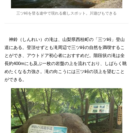
三ツ峠を登る途中で現れる癒しスポット。川遊びもできる
神鈴（しんれい）の滝は、山梨県西桂町の「三ツ峠」登山
道にある。登頂せずとも滝周辺で三ツ峠の自然を満喫するこ
とができ、アウトドア初心者におすすめだ。階段状の滝は全
長約400mにも及ぶ一枚の岩盤の上を流れており、しばらく眺
めたくなる力強さ。滝の向こうには三ツ峠の頂上を望むこと
ができる。