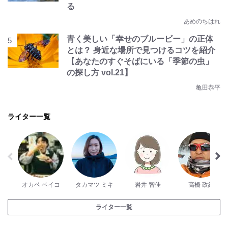
る
あめのちはれ
青く美しい「幸せのブルービー」の正体
とは？ 身近な場所で見つけるコツを紹介
【あなたのすぐそばにいる「季節の虫」
の探し方 vol.21】
亀田恭平
ライター一覧
オカベ ベイコ
タカマツ ミキ
岩井 智佳
高橋 政紀
ライター一覧