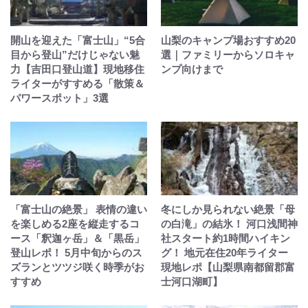
開山を迎えた「富士山」“5合
山梨のキャンプ場おすすめ20
目から登山”だけじゃない魅
選｜ファミリーからソロキャ
力【吉田口登山道】現地移住
ンプ向けまで
ライターがすすめる「散策＆
パワースポット」3選
「富士山の絶景」 表情の違い
冬にしか見られない絶景「母
を楽しめる2座を縦走するコ
の白滝」の結氷！ 河口浅間神
ース「釈迦ヶ岳」＆「黒岳」
社スタート約1時間ハイキン
登山レポ！ 5月中旬からのス
グ！ 地元在住20年ライター
ズランとツツジ咲く時季がお
現地レポ【山梨県南都留郡富
すすめ
士河口湖町】