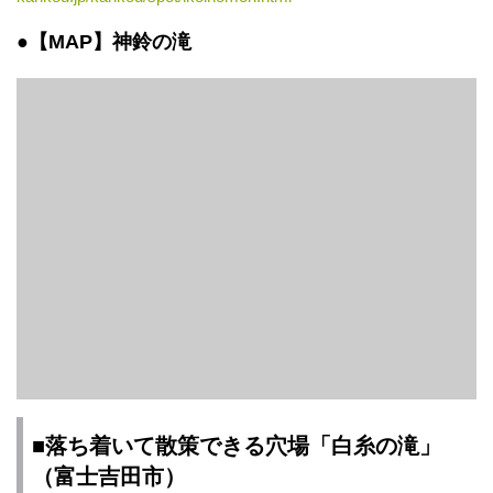
●【MAP】
神鈴の滝
■落ち着いて散策できる穴場「白糸の滝」
（富士吉田市）