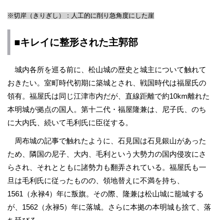
※切岸（きりぎし）：人工的に削り急角度にした崖
■キレイに整形された主郭部
城内各所を巡る前に、松山城の歴史と城主について触れて
おきたい。室町時代初期に築城とされ、戦国時代は福屋氏の
領有。福屋氏は同じ江津市内だが、直線距離で約10km離れた
本明城が拠点の国人。第十二代・福屋隆兼は、尼子氏、のち
に大内氏、続いて毛利氏に臣従する。
周布城の記事で触れたように、石見国は石見銀山があった
ため、隣国の尼子、大内、毛利という大勢力の国内侵攻にさ
らされ、それとともに諸勢力も翻弄されている。福屋氏も一
旦は毛利氏に従ったものの、領地替えに不満を持ち、
1561（永禄4）年に叛旗。その際、隆兼は松山城に籠城する
が、1562（永禄5）年に落城。さらに本拠の本明城も捨て、落