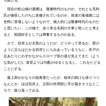
ち延びる。
現在の松山城の遺構は、隆兼時代のものか、それとも毛利
氏が接収したのちに改修されているのか。前述の落城後には
史料に登場しないようなので、個人的には隆兼時代のものだ
と思いたい。この城で、迫り来る毛利の大軍と戦ったと考え
ると、戦国好きとしては興奮するものがある。
さて、切岸上が主郭のようだが、どうやって登るか。壁の
ように立ちはだかる切岸とにらみあっているうちに、井戸の
左あたりにわずかながらスロープ状の道が見えてきた（よう
な気がした)。直登よりは勾配がゆるくなるし、これをたどる
ことにする。
最上部がかなりの急角度だったが、樹木の助けも借りつつ
なんとか。ほぼ切岸上、主郭の外周部に手が届きそうなとこ
ろで、振り返ってみる。