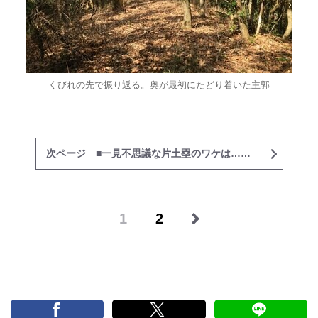
くびれの先で振り返る。奥が最初にたどり着いた主郭
次ページ ■一見不思議な片土塁のワケは……
1
2