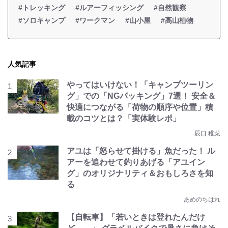
#トレッキング
#ルアーフィッシング
#自然観察
#ソロキャンプ
#ワークマン
#山小屋
#高山植物
人気記事
やってはいけない！「キャンプツーリン
グ」での「NGパッキング」7選！ 安全＆
快適につながる「荷物の順序や位置」積
載のコツとは？「実体験レポ」
辰口 稚菜
アユは「怒らせて掛ける」魚だった！ ル
アーを追わせて釣りあげる「アユイン
グ」のオリジナリティ＆おもしろさを知
る
あめのちはれ
【自転車】「若いときは登れたんだけ