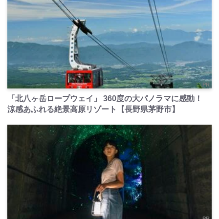
PR
「北八ヶ岳ロープウェイ」 360度の大パノラマに感動！
涼感あふれる絶景高原リゾート【長野県茅野市】
PR