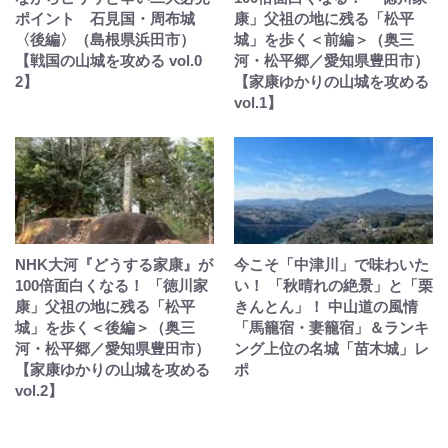
ポイント 石見国・周布城
康」父祖の地に残る「松平
〈後編〉（島根県浜田市）
城」を歩く＜前編＞（奥三
【戦国の山城を攻める vol.0
河・松平郷／愛知県豊田市）
2】
【家康ゆかりの山城を攻める
vol.1】
NHK大河『どうする家康』が
今こそ「中津川」で味わいた
100倍面白くなる！ 「徳川家
い！ 「秋晴れの絶景」と「栗
康」父祖の地に残る「松平
きんとん」！ 中山道の風情
城」を歩く＜後編＞（奥三
「馬籠宿・妻籠宿」＆ランキ
河・松平郷／愛知県豊田市）
ング上位の名城「苗木城」レ
【家康ゆかりの山城を攻める
ポ
vol.2】