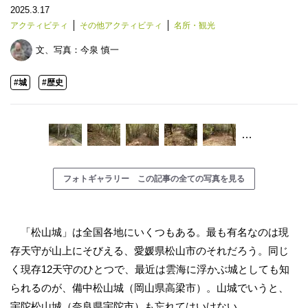
2025.3.17
アクティビティ
その他アクティビティ
名所・観光
文、写真：
今泉 慎一
#城
#歴史
…
フォトギャラリー この記事の全ての写真を見る
「松山城」は全国各地にいくつもある。最も有名なのは現
存天守が山上にそびえる、愛媛県松山市のそれだろう。同じ
く現存12天守のひとつで、最近は雲海に浮かぶ城としても知
られるのが、備中松山城（岡山県高梁市）。山城でいうと、
宇陀松山城（奈良県宇陀市）も忘れてはいけない。