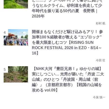
ど……」 グラベルバイクで暑さに負けそ
うなヒルクライム、砂利道を疾走して少
年時代を振り返る50代の夏 長野県｜
2026年
杉村 航
開催まもなくだけど駆け込みもアリ！ 参
加率100％経験者が教える “エゾロック”
を最大限楽しむコツ【RISING SUN
ROCK FESTIVAL 2026 in EZO・8/14～
16】
今田 壮
【NHK大河『豊臣兄弟！』ゆかりの城】
実にしつこい… 光秀が築いた「丹波 二大
山城」のひとつ「丹波国・周山城〈前
編〉」（京都府京都市）【戦国の山城を
攻める vol.09】
今泉 慎一