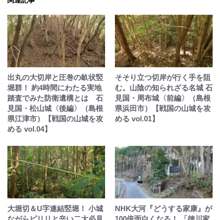
関連記事
出丸の大切岸と圧巻の畝状竪
そそり立つ切岸が行く手を阻
堀群！ 約4時間にわたる実地
む。山陰の知られざる名城 石
踏査でみた防衛遺構とは 石
見国・周布城〈前編〉（島根
見国・松山城〈後編〉（島根
県浜田市）【戦国の山城を攻
県江津市）【戦国の山城を攻
める vol.01】
める vol.04】
大堀切＆U字連結竪堀！ 小城
NHK大河『どうする家康』が
ながらピリリと辛い二大必見
100倍面白くなる！ 「徳川家