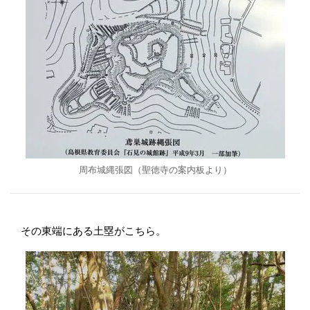
周布城縄張図（聖徳寺の案内板より）
その東端にある土塁がこちら。