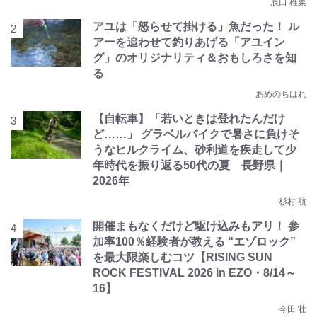
辰口 稚菜
アユは「怒らせて掛ける」魚だった！ ル
アーを追わせて釣りあげる「アユイン
グ」のオリジナリティ＆おもしろさを知
る
あめのちはれ
【自転車】「若いときは登れたんだけ
ど……」 グラベルバイクで暑さに負けそ
うなヒルクライム、砂利道を疾走して少
年時代を振り返る50代の夏 長野県｜
2026年
杉村 航
開催まもなくだけど駆け込みもアリ！ 参
加率100％経験者が教える “エゾロック”
を最大限楽しむコツ【RISING SUN
ROCK FESTIVAL 2026 in EZO・8/14～
16】
今田 壮