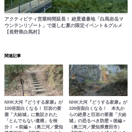
PR
アクティビティ営業時間延長！ 絶景避暑地「白馬岩岳マ
ウンテンリゾート」で楽しむ夏の限定イベント＆グルメ
【長野県白馬村】
関連記事
NHK大河『どうする家康』が
NHK大河『どうする家康』が
100倍面白くなる！ 巨岩の要
100倍面白くなる！ 本丸か
塞「大給城」に敷設された
らの絶景と巨岩の要塞「大給
「とんでもない遺構」を検
城」の恐るべき防壁＜後編＞
分！ ＜前編＞（奥三河／愛知
（奥三河／愛知県豊田市）