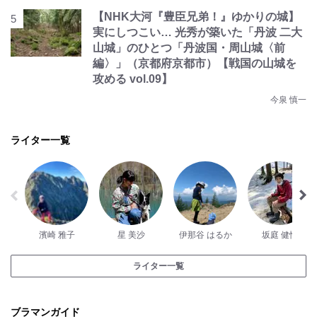
【NHK大河『豊臣兄弟！』ゆかりの城】
実にしつこい… 光秀が築いた「丹波 二大
山城」のひとつ「丹波国・周山城〈前
編〉」（京都府京都市）【戦国の山城を
攻める vol.09】
今泉 慎一
ライター一覧
濱崎 雅子
星 美沙
伊那谷 はるか
坂庭 健悟
ライター一覧
ブラマンガイド