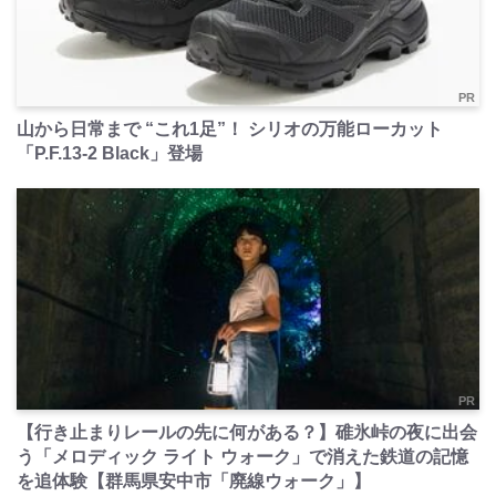
PR
山から日常まで “これ1足”！ シリオの万能ローカット
「P.F.13-2 Black」登場
PR
【行き止まりレールの先に何がある？】碓氷峠の夜に出会
う「メロディック ライト ウォーク」で消えた鉄道の記憶
を追体験【群馬県安中市「廃線ウォーク」】