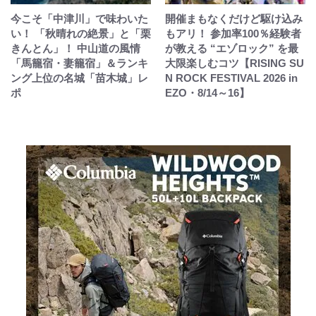
今こそ「中津川」で味わいた
開催まもなくだけど駆け込み
い！ 「秋晴れの絶景」と「栗
もアリ！ 参加率100％経験者
きんとん」！ 中山道の風情
が教える “エゾロック” を最
「馬籠宿・妻籠宿」＆ランキ
大限楽しむコツ【RISING SU
ング上位の名城「苗木城」レ
N ROCK FESTIVAL 2026 in
ポ
EZO・8/14～16】