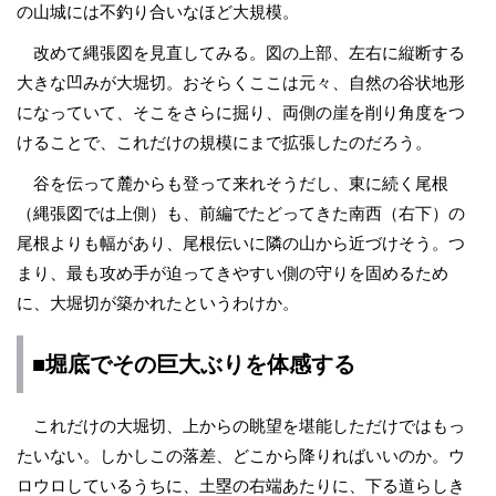
の山城には不釣り合いなほど大規模。
改めて縄張図を見直してみる。図の上部、左右に縦断する
大きな凹みが大堀切。おそらくここは元々、自然の谷状地形
になっていて、そこをさらに掘り、両側の崖を削り角度をつ
けることで、これだけの規模にまで拡張したのだろう。
谷を伝って麓からも登って来れそうだし、東に続く尾根
（縄張図では上側）も、前編でたどってきた南西（右下）の
尾根よりも幅があり、尾根伝いに隣の山から近づけそう。つ
まり、最も攻め手が迫ってきやすい側の守りを固めるため
に、大堀切が築かれたというわけか。
■堀底でその巨大ぶりを体感する
これだけの大堀切、上からの眺望を堪能しただけではもっ
たいない。しかしこの落差、どこから降りればいいのか。ウ
ロウロしているうちに、土塁の右端あたりに、下る道らしき