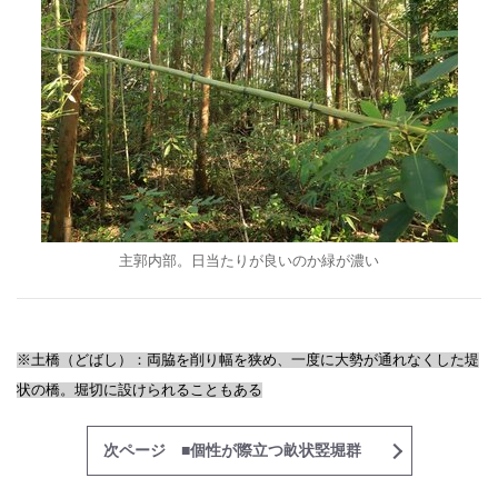
主郭内部。日当たりが良いのか緑が濃い
※土橋（どばし）：両脇を削り幅を狭め、一度に大勢が通れなくした堤
状の橋。堀切に設けられることもある
次ページ ■個性が際立つ畝状竪堀群