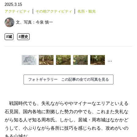
2025.3.15
アクティビティ
その他アクティビティ
名所・観光
文、写真：
今泉 慎一
#城
#歴史
…
フォトギャラリー この記事の全ての写真を見る
戦国時代でも、失礼ながらややマイナーなエリアといえる
石見国。国内各地に割拠した勢力の中でも、これまた失礼な
がら知る人ぞ知る周布氏。しかし、居城・周布城はなかかど
うして、小ぶりながら各所に技巧を感じられる、攻めがいの
ある山城だ。