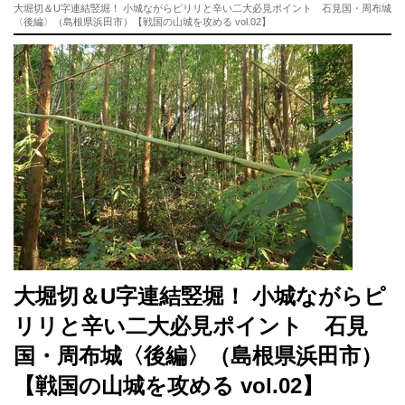
大堀切＆U字連結竪堀！ 小城ながらピリリと辛い二大必見ポイント 石見国・周布城
〈後編〉（島根県浜田市）【戦国の山城を攻める vol.02】
大堀切＆U字連結竪堀！ 小城ながらピ
リリと辛い二大必見ポイント 石見
国・周布城〈後編〉（島根県浜田市）
【戦国の山城を攻める vol.02】