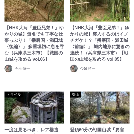
【NHK大河『豊臣兄弟！』ゆ
【NHK大河『豊臣兄弟！』ゆ
かりの城】無名でも丁寧な仕
かりの城】突入するのはイノ
事っぷり！「播磨国・満田城
チガケ！？「播磨国・満田城
〈後編〉」 多重堀切に息を吞
〈前編〉」 城内地形に驚きの
む（兵庫県三木市）【戦国の
連続！（兵庫県三木市）【戦
山城を攻める vol.06】
国の山城を攻める vol.05】
今泉 慎一
今泉 慎一
トラベル
登山
一度は見るべき、レア構造
登頂60分の戦国山城「要害