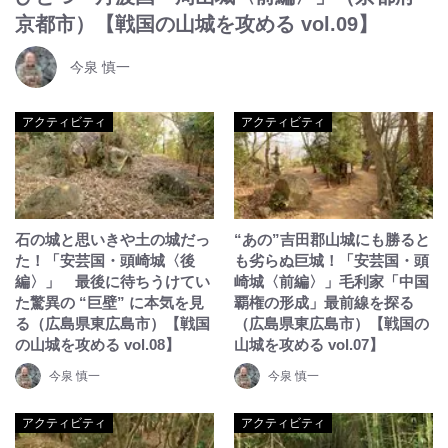
京都市）【戦国の山城を攻める vol.09】
今泉 慎一
アクティビティ
アクティビティ
石の城と思いきや土の城だっ
“あの”吉田郡山城にも勝ると
た！「安芸国・頭崎城〈後
も劣らぬ巨城！「安芸国・頭
編〉」 最後に待ちうけてい
崎城〈前編〉」毛利家「中国
た驚異の “巨壁” に本気を見
覇権の形成」最前線を探る
る（広島県東広島市）【戦国
（広島県東広島市）【戦国の
の山城を攻める vol.08】
山城を攻める vol.07】
今泉 慎一
今泉 慎一
アクティビティ
アクティビティ