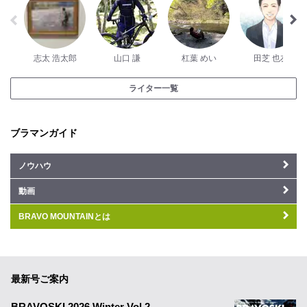
志太 浩太郎
山口 謙
杠葉 めい
田芝 也友
ライター一覧
ブラマンガイド
ノウハウ
動画
BRAVO MOUNTAINとは
最新号ご案内
BRAVOSKI 2026 Winter Vol.2