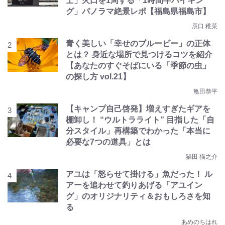
士」火口を1周する「1時間半ハイキン
グ」パノラマ絶景レポ【福島県福島市】
辰口 稚菜
青く美しい「幸せのブルービー」の正体
とは？ 身近な場所で見つけるコツを紹介
【あなたのすぐそばにいる「季節の虫」
の探し方 vol.21】
亀田恭平
【キャンプ自己啓発】増えすぎたギアを
棚卸し！ “ウルトラライト” 目指した「自
分スタイル」再構築でわかった「本当に
必要な7つの道具」とは
猫田 猫之介
アユは「怒らせて掛ける」魚だった！ ル
アーを追わせて釣りあげる「アユイン
グ」のオリジナリティ＆おもしろさを知
る
あめのちはれ