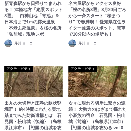
新青森駅から日帰りでまわれ
名古屋駅からアクセス良好
る！ 津軽地方「絶景スポット
「桜の名所3選」3月20日ごろ
3選」 白神山地「青池」＆
から一斉スタート “桜まつ
日本海まで1ｍの露天温泉
り” で春満喫！ 愛知県在住ラ
「不老ふ死温泉」＆桜の名所
イター厳選のスポット、電車
「弘前城」現地レポ
で10分以内の場所も！
芹川 ヨーコ
芹川 ヨーコ
アクティビティ
アクティビティ
出丸の大切岸と圧巻の畝状竪
次々に現れる切岸に驚きの連
堀群！ 約4時間にわたる実地
続！ 大勢力のはざまで揺れた
踏査でみた防衛遺構とは 石
小豪族の宿命 石見国・松山
見国・松山城〈後編〉（島根
城〈前編〉（島根県江津市）
県江津市）【戦国の山城を攻
【戦国の山城を攻める vol.0