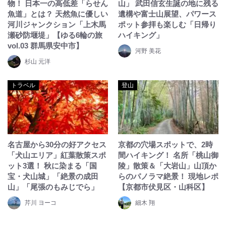
物！ 日本一の高低差「らせん
山」 武田信玄生誕の地に残る
魚道」とは？ 天然魚に優しい
遺構や富士山展望、パワース
河川ジャンクション「上木馬
ポット参拝も楽しむ「日帰り
瀬砂防堰堤」【ゆる6輪の旅
ハイキング」
vol.03 群馬県安中市】
河野 美花
杉山 元洋
トラベル
登山
名古屋から30分の好アクセス
京都の穴場スポットで、2時
「犬山エリア」紅葉散策スポ
間ハイキング！ 名所「桃山御
ット3選！ 秋に染まる「国
陵」散策＆「大岩山」山頂か
宝・犬山城」「絶景の成田
らのパノラマ絶景！ 現地レポ
山」「尾張のもみじでら」
【京都市伏見区・山科区】
芹川 ヨーコ
細木 翔