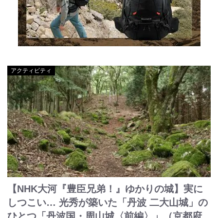
アクティビティ
【NHK大河『豊臣兄弟！』ゆかりの城】実に
しつこい… 光秀が築いた「丹波 二大山城」の
ひとつ「丹波国・周山城〈前編〉」（京都府