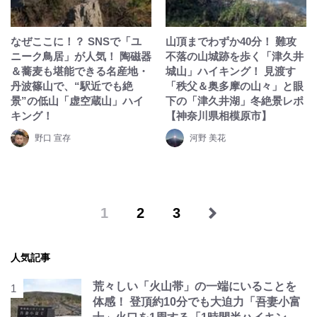
なぜここに！？ SNSで「ユ
山頂までわずか40分！ 難攻
ニーク鳥居」が人気！ 陶磁器
不落の山城跡を歩く「津久井
＆蕎麦も堪能できる名産地・
城山」ハイキング！ 見渡す
丹波篠山で、“駅近でも絶
「秩父＆奥多摩の山々」と眼
景”の低山「虚空蔵山」ハイ
下の「津久井湖」冬絶景レポ
キング！
【神奈川県相模原市】
野口 宣存
河野 美花
1
2
3
人気記事
荒々しい「火山帯」の一端にいることを
体感！ 登頂約10分でも大迫力「吾妻小富