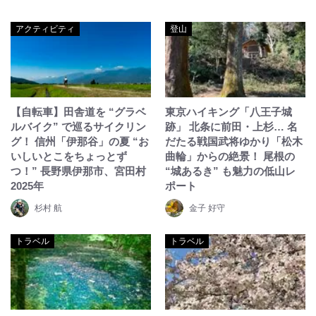
アクティビティ
登山
【自転車】田舎道を “グラベ
東京ハイキング「八王子城
ルバイク” で巡るサイクリン
跡」 北条に前田・上杉… 名
グ！ 信州「伊那谷」の夏 “お
だたる戦国武将ゆかり「松木
いしいとこをちょっとず
曲輪」からの絶景！ 尾根の
つ！” 長野県伊那市、宮田村
“城あるき” も魅力の低山レ
2025年
ポート
杉村 航
金子 好守
トラベル
トラベル