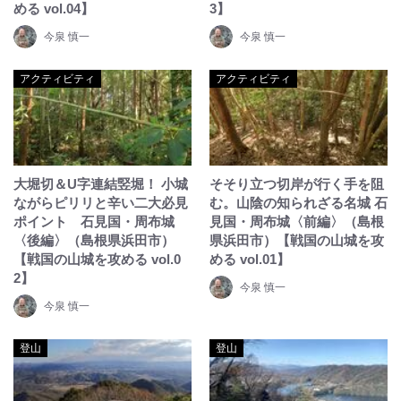
める vol.04】
3】
今泉 慎一
今泉 慎一
アクティビティ
アクティビティ
大堀切＆U字連結竪堀！ 小城
そそり立つ切岸が行く手を阻
ながらピリリと辛い二大必見
む。山陰の知られざる名城 石
ポイント 石見国・周布城
見国・周布城〈前編〉（島根
〈後編〉（島根県浜田市）
県浜田市）【戦国の山城を攻
【戦国の山城を攻める vol.0
める vol.01】
2】
今泉 慎一
今泉 慎一
登山
登山