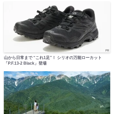
PR
山から日常まで “これ1足”！ シリオの万能ローカット
「P.F.13-2 Black」登場