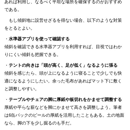
あれば利用し、なるべく平坦な場所を確保するのがおすすめ
である。
もし傾斜地に設営せざるを得ない場合、以下のような対策
をとるとよい。
・
水準器アプリを使って確認する
傾斜を確認できる水準器アプリを利用すれば、目視ではわか
りにくい傾斜も把握できる。
・
テントの向きは「頭が高く、足が低く」なるように張る
傾斜を感じたら、頭が上になるように寝ることで少しでも快
適になるようにしたい。余った毛布があればマット下に敷く
と調整しやすい。
・
テーブルやチェアの脚に厚紙や板切れをかませて調整する
厚紙や平らな薪などを脚にかませて高さを調整しよう。筆者
は6缶パックのビールの厚紙を活用したこともある。土の地面
なら、脚の下を少し掘るのも手だ。