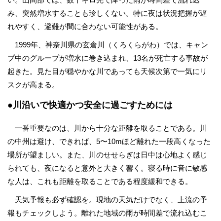
み、突然増水することも珍しくない。特に夜は状況把握が遅
れやすく、避難が間に合わない可能性がある。
1999年、神奈川県の玄倉川（くろくらがわ）では、キャン
プ中のグループが増水に巻き込まれ、13名が死亡する事故が
起きた。見た目が穏やかな川であっても天候次第で一気にリ
スクが高まる。
●川沿いで快適かつ安全に過ごすためには
一番重要なのは、川から十分な距離を取ることである。川
の中州は避け、できれば、5〜10mほど離れた一段高くなった
場所が望ましい。また、川のせせらぎは日中は心地よく感じ
られても、夜になると意外と大きく響く。寝る時に音に敏感
な人は、これも距離を取ることである程度緩和できる。
天気予報も必ず確認を。現地の天気だけでなく、上流の予
報もチェックしよう。離れた地域の雨が時間差で流れ込むこ