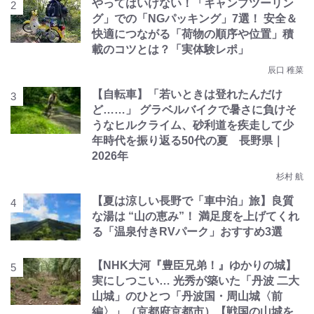
やってはいけない！「キャンプツーリン
グ」での「NGパッキング」7選！ 安全＆
快適につながる「荷物の順序や位置」積
載のコツとは？「実体験レポ」
辰口 稚菜
【自転車】「若いときは登れたんだけ
ど……」 グラベルバイクで暑さに負けそ
うなヒルクライム、砂利道を疾走して少
年時代を振り返る50代の夏 長野県｜
2026年
杉村 航
【夏は涼しい長野で「車中泊」旅】良質
な湯は “山の恵み”！ 満足度を上げてくれ
る「温泉付きRVパーク」おすすめ3選
【NHK大河『豊臣兄弟！』ゆかりの城】
実にしつこい… 光秀が築いた「丹波 二大
山城」のひとつ「丹波国・周山城〈前
編〉」（京都府京都市）【戦国の山城を