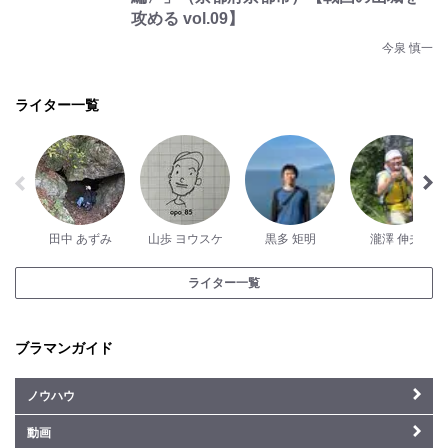
攻める vol.09】
今泉 慎一
ライター一覧
田中 あずみ
山歩 ヨウスケ
黒多 矩明
瀧澤 伸夫
ライター一覧
ブラマンガイド
ノウハウ
動画