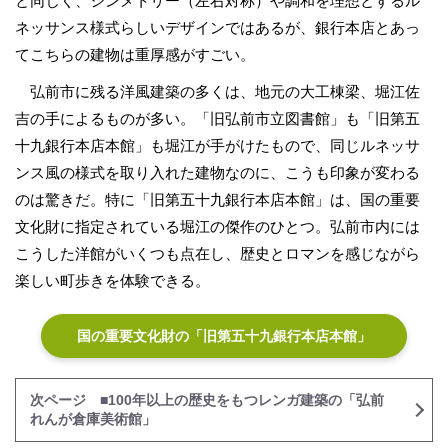
と同じく、シンメトリー（左右対称）や調和を理想とするル
ネッサンス様式らしいデザインではあるが、銀行本店とあっ
てこちらの建物は重厚感がすごい。
弘前市に残る洋風建築の多くは、地元の大工棟梁、堀江佐
吉の手によるものが多い。「旧弘前市立図書館」も「旧第五
十九銀行本店本館」も堀江が手がけたもので、同じルネッサ
ンス風の様式を取り入れた建物なのに、こうも印象が変わる
のは驚きだ。特に「旧第五十九銀行本店本館」は、国の重要
文化財に指定されている堀江の傑作のひとつ。弘前市内には
こうした洋館がいくつも点在し、歴史とロマンを感じながら
楽しい町歩きを体験できる。
国の重要文化財の「旧第五十九銀行本店本館」
次ページ ■100年以上の歴史をもつレンガ建築の「弘前
れんが倉庫美術館」