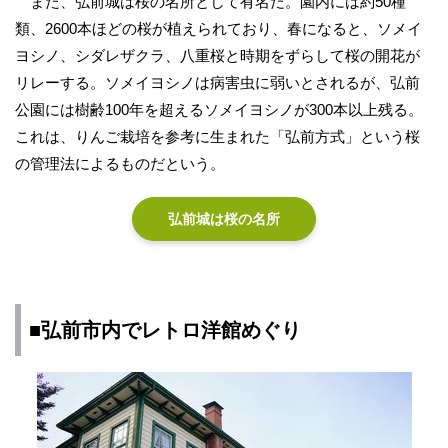
また、弘前城は桜の名所として有名だ。園内には約50種
類、2600本ほどの桜が植えられており、春になると、ソメイ
ヨシノ、シダレザクラ、八重桜と時期をずらして桜の開花が
リレーする。ソメイヨシノは病害虫に弱いとされるが、弘前
公園には樹齢100年を超えるソメイヨシノが300本以上残る。
これは、りんご栽培を参考に生まれた「弘前方式」という桜
の管理法によるものだという。
弘前城は桜の名所
■弘前市内でレトロ洋館めぐり