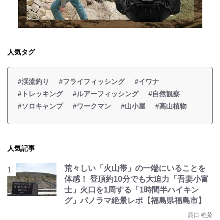
人気タグ
#渓流釣り
#フライフィッシング
#イワナ
#トレッキング
#ルアーフィッシング
#自然観察
#ソロキャンプ
#ワークマン
#山小屋
#高山植物
人気記事
荒々しい「火山帯」の一端にいることを
体感！ 登頂約10分でも大迫力「吾妻小富
士」火口を1周する「1時間半ハイキン
グ」パノラマ絶景レポ【福島県福島市】
辰口 稚菜