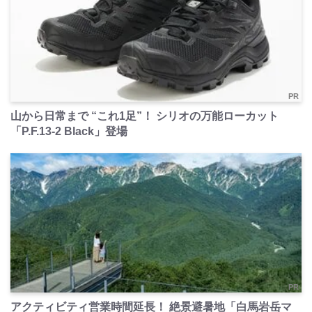
PR
山から日常まで “これ1足”！ シリオの万能ローカット
「P.F.13-2 Black」登場
PR
アクティビティ営業時間延長！ 絶景避暑地「白馬岩岳マ