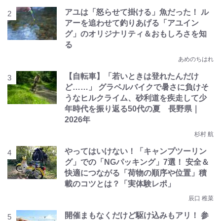
アユは「怒らせて掛ける」魚だった！ ル
アーを追わせて釣りあげる「アユイン
グ」のオリジナリティ＆おもしろさを知
る
あめのちはれ
【自転車】「若いときは登れたんだけ
ど……」 グラベルバイクで暑さに負けそ
うなヒルクライム、砂利道を疾走して少
年時代を振り返る50代の夏 長野県｜
2026年
杉村 航
やってはいけない！「キャンプツーリン
グ」での「NGパッキング」7選！ 安全＆
快適につながる「荷物の順序や位置」積
載のコツとは？「実体験レポ」
辰口 稚菜
開催まもなくだけど駆け込みもアリ！ 参