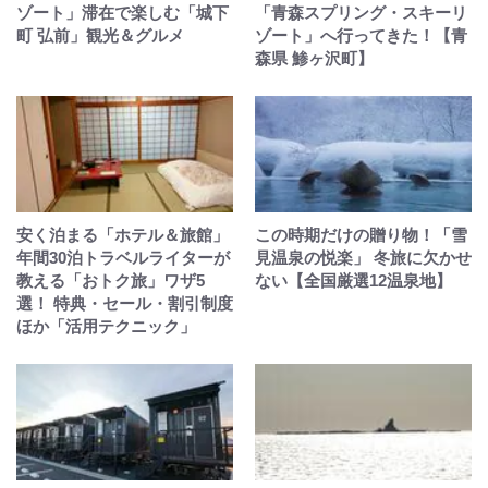
ゾート」滞在で楽しむ「城下
「青森スプリング・スキーリ
町 弘前」観光＆グルメ
ゾート」へ行ってきた！【青
森県 鯵ヶ沢町】
安く泊まる「ホテル＆旅館」
この時期だけの贈り物！「雪
年間30泊トラベルライターが
見温泉の悦楽」 冬旅に欠かせ
教える「おトク旅」ワザ5
ない【全国厳選12温泉地】
選！ 特典・セール・割引制度
ほか「活用テクニック」