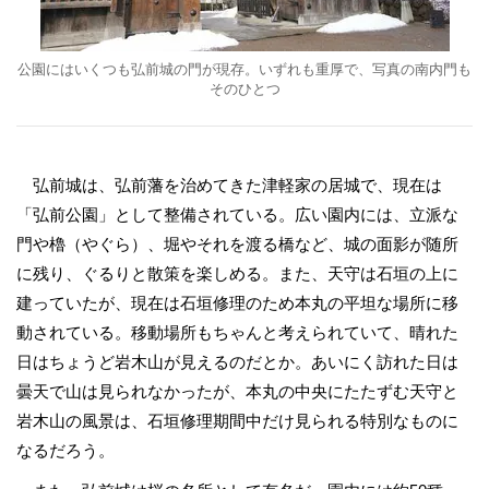
公園にはいくつも弘前城の門が現存。いずれも重厚で、写真の南内門も
そのひとつ
弘前城は、弘前藩を治めてきた津軽家の居城で、現在は
「弘前公園」として整備されている。広い園内には、立派な
門や櫓（やぐら）、堀やそれを渡る橋など、城の面影が随所
に残り、ぐるりと散策を楽しめる。また、天守は石垣の上に
建っていたが、現在は石垣修理のため本丸の平坦な場所に移
動されている。移動場所もちゃんと考えられていて、晴れた
日はちょうど岩木山が見えるのだとか。あいにく訪れた日は
曇天で山は見られなかったが、本丸の中央にたたずむ天守と
岩木山の風景は、石垣修理期間中だけ見られる特別なものに
なるだろう。