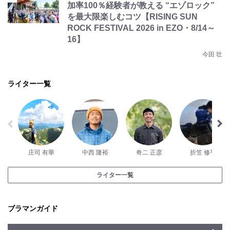
加率100％経験者が教える “エゾロック”
を最大限楽しむコツ【RISING SUN
ROCK FESTIVAL 2026 in EZO・8/14～
16】
今田 壮
ライター一覧
庄司 有華
中西 隆裕
奇二 正彦
折笠 修平
ライター一覧
ブラマンガイド