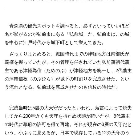
青森県の観光スポットを調べると、必ずといっていいほど
名が挙がるのが弘前市にある「弘前城」だ。弘前市はこの城
を中心に江戸時代から城下町として栄えてきた。
ざっくりまとめると、戦国時代までの津軽地方は南部氏が
覇権を握っていたが、その管理を任されていた弘前藩初代藩
主である津軽為信（ためのぶ）が津軽地方を統一し、2代藩主
の津軽信枚（のぶひら）が城下の町割りを完成させた、とい
う流れとなる。弘前城を完成させたのも信枚の時代だ。
完成当時は5層の大天守だったといわれ、落雷によって焼失
してから200年近くも天守を持たぬ状態が続いたが、9代藩主
の時代に幕府の許可を得て再建。それが現在の3層の天守だと
いう。小ぶりに見えるが、日本で現存している12の天守のう