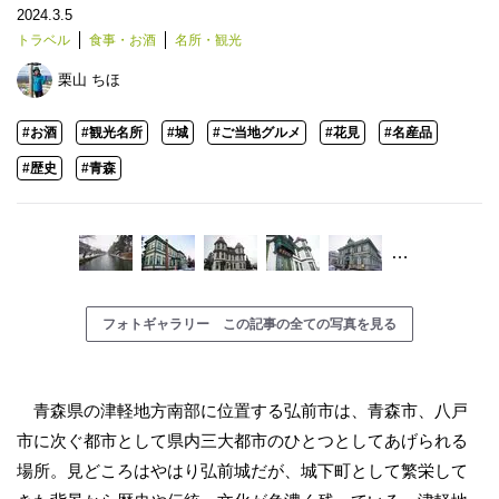
2024.3.5
トラベル
食事・お酒
名所・観光
栗山 ちほ
#お酒
#観光名所
#城
#ご当地グルメ
#花見
#名産品
#歴史
#青森
…
フォトギャラリー この記事の全ての写真を見る
青森県の津軽地方南部に位置する弘前市は、青森市、八戸
市に次ぐ都市として県内三大都市のひとつとしてあげられる
場所。見どころはやはり弘前城だが、城下町として繁栄して