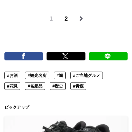
1
2
#お酒
#観光名所
#城
#ご当地グルメ
#花見
#名産品
#歴史
#青森
ピックアップ