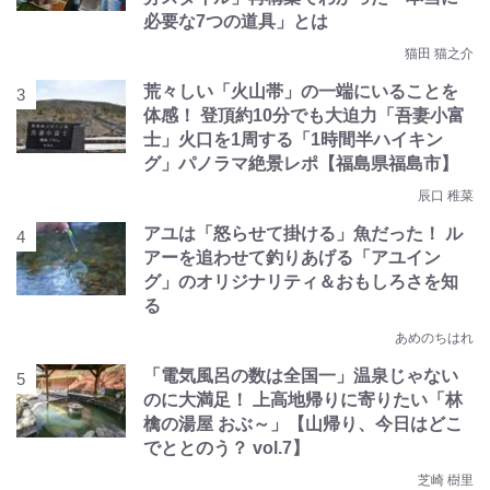
必要な7つの道具」とは
猫田 猫之介
荒々しい「火山帯」の一端にいることを
体感！ 登頂約10分でも大迫力「吾妻小富
士」火口を1周する「1時間半ハイキン
グ」パノラマ絶景レポ【福島県福島市】
辰口 稚菜
アユは「怒らせて掛ける」魚だった！ ル
アーを追わせて釣りあげる「アユイン
グ」のオリジナリティ＆おもしろさを知
る
あめのちはれ
「電気風呂の数は全国一」温泉じゃない
のに大満足！ 上高地帰りに寄りたい「林
檎の湯屋 おぶ～」【山帰り、今日はどこ
でととのう？ vol.7】
芝崎 樹里