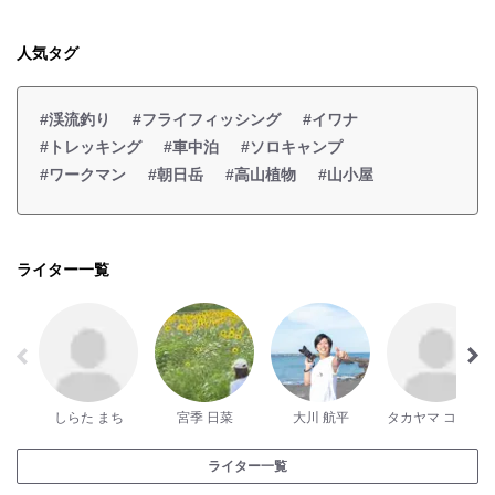
人気タグ
#渓流釣り
#フライフィッシング
#イワナ
#トレッキング
#車中泊
#ソロキャンプ
#ワークマン
#朝日岳
#高山植物
#山小屋
ライター一覧
しらた まち
宮季 日菜
大川 航平
タカヤマ コジロー
ライター一覧