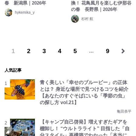
春 新潟県｜2026年
換！ 花鳥風月を楽しむ伊那谷
の春 長野県｜2026年
hykemika_y
杉村 航
1
2
3
4
5
9
…
人気記事
青く美しい「幸せのブルービー」の正体
とは？ 身近な場所で見つけるコツを紹介
【あなたのすぐそばにいる「季節の虫」
の探し方 vol.21】
亀田恭平
【キャンプ自己啓発】増えすぎたギアを
棚卸し！ “ウルトラライト” 目指した「自
分スタイル」再構築でわかった「本当に