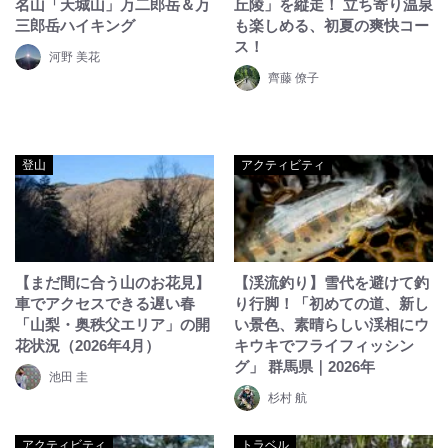
名山「天城山」万二郎岳＆万
丘陵」を縦走！ 立ち寄り温泉
三郎岳ハイキング
も楽しめる、初夏の爽快コー
ス！
河野 美花
齊藤 僚子
登山
アクティビティ
【まだ間に合う山のお花見】
【渓流釣り】雪代を避けて釣
車でアクセスできる遅い春
り行脚！「初めての道、新し
「山梨・奥秩父エリア」の開
い景色、素晴らしい渓相にウ
花状況（2026年4月）
キウキでフライフィッシン
グ」 群馬県｜2026年
池田 圭
杉村 航
アクティビティ
トラベル