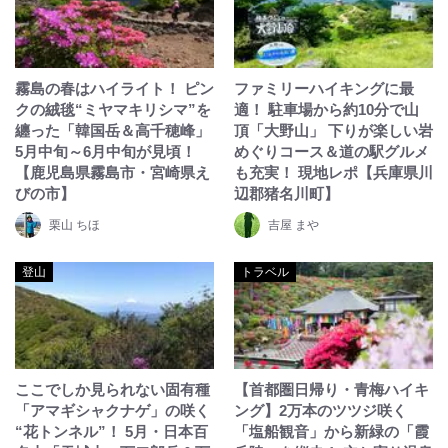
霧島の春はハイライト！ ピン
ファミリーハイキングに最
クの絨毯“ミヤマキリシマ”を
適！ 駐車場から約10分で山
纏った「韓国岳＆高千穂峰」
頂「大野山」 下りが楽しい岩
5月中旬～6月中旬が見頃！
めぐりコース＆道の駅グルメ
【鹿児島県霧島市・宮崎県え
も充実！ 現地レポ【兵庫県川
びの市】
辺郡猪名川町】
栗山 ちほ
吉屋 まや
登山
トラベル
ここでしか見られない固有種
【首都圏日帰り・青梅ハイキ
「アマギシャクナゲ」の咲く
ング】2万本のツツジ咲く
“花トンネル”！ 5月・日本百
「塩船観音」から新緑の「霞