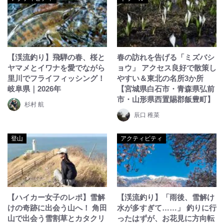
【渓流釣り】飛騨の春、桜と
春の訪れを告げる「ミズバシ
ヤマメとイワナを愛でながら
ョウ」 アクセス良好で散策し
里川でフライフィッシング！
やすい＆東北の名所3か所
岐阜県｜2026年
【宮城県白石市・青森県弘前
市・山形県西置賜郡飯豊町】
杉村 航
辰口 稚菜
登山
アクティビティ
【ハイカー女子のレポ】雪解
【渓流釣り】「雨後、雪解け
けの奇跡に出会う山へ！ 角田
水が多すぎて……」 釣りに行
山で出会う雪割草とカタクリ
ったはずが、お花見に方向転