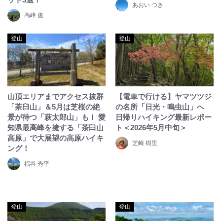
あおい つき
高峰 俊
登山
登山
山頂エリアまでアクセス抜群
【電車で行ける】ヤマツツジ
「茶臼山」＆5月は芝桜の絶
の名所「日光・鳴虫山」へ
景が待つ「萩太郎山」も！ 愛
日帰りハイキング最新レポー
知県最高峰を擁する「茶臼山
ト＜2026年5月中旬＞
高原」で大展望の高原ハイキ
芝崎 樹里
ング！
福谷 秀平
登山
登山