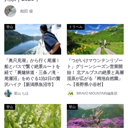
相田 俊
登山
トラベル
「奥只見湖」から行く尾瀬！
「つがいけマウンテンリゾー
船とバスで繋ぐ絶景ルートを
ト」グリーンシーズン営業開
経て「裏燧林道・三条ノ滝・
始！ 北アルプスの絶景と高層
尾瀬沼」をめぐる1泊2日の贅
湿原が広がる「栂池自然園」
沢ハイク【新潟県魚沼市】
へ【長野県小谷村】
栗山 ちほ
BRAVO MOUNTAIN編集部
登山
登山