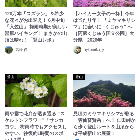
120万本「スズラン」＆希少
【ハイカー女子の一杯】今年
な花々がお出迎え！ 6月中旬
は当たり年！ 「ミヤマキリシ
「入笠山」 梅雨時期が美しい
マ」に会いに “くじゅう” へ
湿原ハイキング！ まさかの山
［阿蘇くじゅう国立公園］大
頂は晴れ！「登山レポ」
分県｜2026年
高峰 俊
hykemika_y
登山
登山
雨や霧で花弁が透き通る “ス
見頃のミヤマキリシマが彩る
ケルトンフラワー”「サンカ
「雲仙普賢岳」へ！ 仁田峠か
ヨウ」 梅雨時でもアクセスし
ら歩く登山ルート＆山頂から
やすい、往復約1時間のスポ
は平成新山の展望！
ット3選！