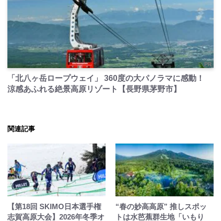
PR
「北八ヶ岳ロープウェイ」 360度の大パノラマに感動！
涼感あふれる絶景高原リゾート【長野県茅野市】
関連記事
【第18回 SKIMO日本選手権
“春の妙高高原” 推しスポッ
志賀高原大会】2026年冬季オ
トは水芭蕉群生地「いもり