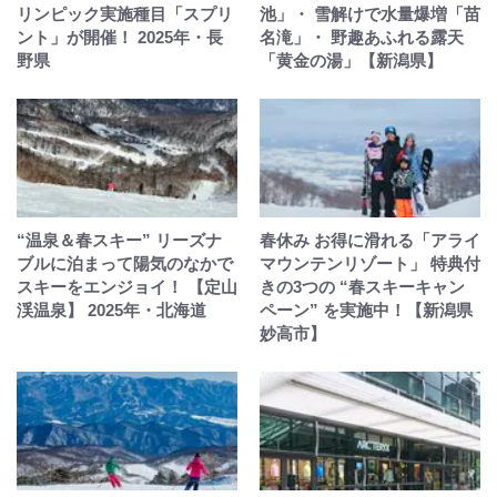
リンピック実施種目「スプリ
池」・ 雪解けで水量爆増「苗
ント」が開催！ 2025年・長
名滝」・ 野趣あふれる露天
野県
「黄金の湯」【新潟県】
“温泉＆春スキー” リーズナ
春休み お得に滑れる「アライ
ブルに泊まって陽気のなかで
マウンテンリゾート」 特典付
スキーをエンジョイ！ 【定山
きの3つの “春スキーキャン
渓温泉】 2025年・北海道
ペーン” を実施中！【新潟県
妙高市】