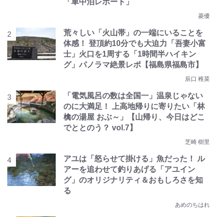
「車中泊レポート」
菱優
荒々しい「火山帯」の一端にいることを
体感！ 登頂約10分でも大迫力「吾妻小富
士」火口を1周する「1時間半ハイキン
グ」パノラマ絶景レポ【福島県福島市】
辰口 稚菜
「電気風呂の数は全国一」温泉じゃない
のに大満足！ 上高地帰りに寄りたい「林
檎の湯屋 おぶ～」【山帰り、今日はどこ
でととのう？ vol.7】
芝崎 樹里
アユは「怒らせて掛ける」魚だった！ ル
アーを追わせて釣りあげる「アユイン
グ」のオリジナリティ＆おもしろさを知
る
あめのちはれ