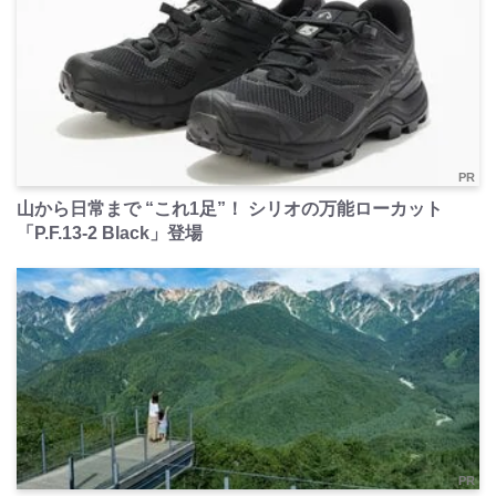
PR
山から日常まで “これ1足”！ シリオの万能ローカット
「P.F.13-2 Black」登場
PR