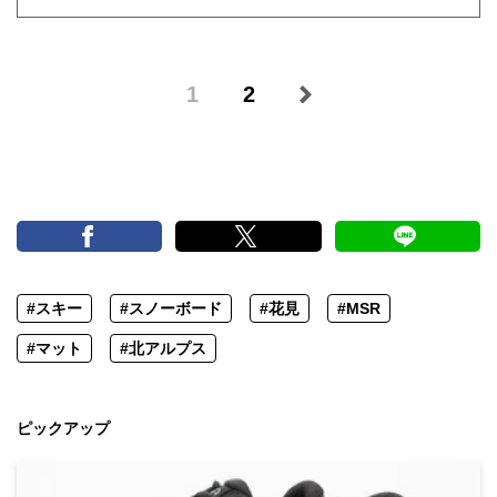
1
2
#スキー
#スノーボード
#花見
#MSR
#マット
#北アルプス
ピックアップ