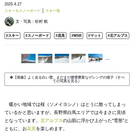
2025.4.27
スキー＆スノーボード
スキー場
文・写真：
杉村 航
#スキー
#スノーボード
#花見
#MSR
#マット
#北アルプス
…
◆【画像】よく走る白い雪、まだまだ積雪豊富なゲレンデの様子（すべ
ての写真を見る）
暖かい地域では桜（ソメイヨシノ）はとうに散ってしまっ
ているかと思いますが、長野県白馬エリアでは今まさに見頃
となっています。
北アルプス
の山肌に浮かび上がった“雪形”と
ともに、お
花見
を楽しめます。