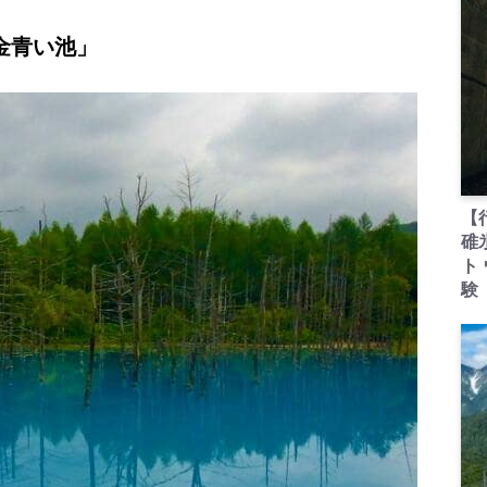
金青い池」
【
碓
ト
験