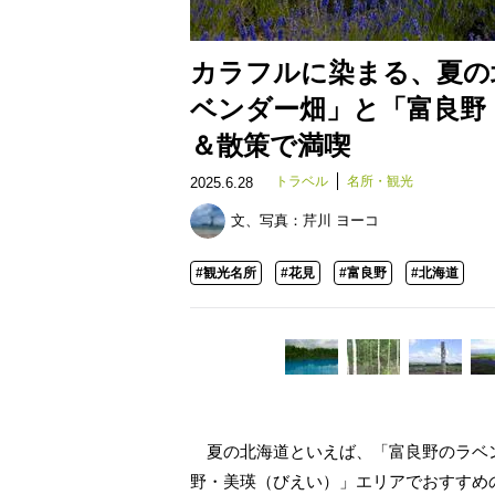
カラフルに染まる、夏の北
ベンダー畑」と「富良野
＆散策で満喫
トラベル
名所・観光
2025.6.28
文、写真：
芹川 ヨーコ
#観光名所
#花見
#富良野
#北海道
夏の北海道といえば、「富良野のラベ
野・美瑛（びえい）」エリアでおすすめ