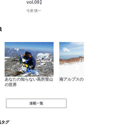
vol.09】
今泉 慎一
載
あなたの知らない高所登山
南アルプスの日々
里山ア
の世界
アソ日
連載一覧
気タグ