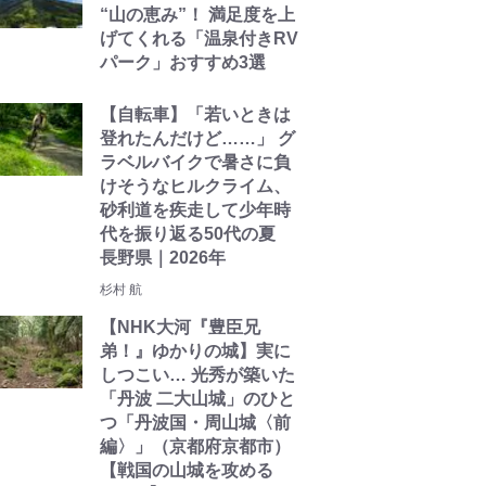
“山の恵み”！ 満足度を上
げてくれる「温泉付きRV
パーク」おすすめ3選
【自転車】「若いときは
登れたんだけど……」 グ
ラベルバイクで暑さに負
けそうなヒルクライム、
砂利道を疾走して少年時
代を振り返る50代の夏
長野県｜2026年
杉村 航
【NHK大河『豊臣兄
弟！』ゆかりの城】実に
しつこい… 光秀が築いた
「丹波 二大山城」のひと
つ「丹波国・周山城〈前
編〉」（京都府京都市）
【戦国の山城を攻める