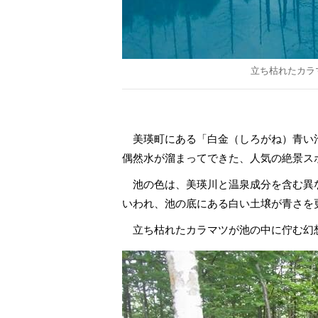
立ち枯れたカラ
美瑛町にある「白金（しろがね）青い
偶然水が溜まってできた、人気の絶景ス
池の色は、美瑛川と温泉成分を含む異
いわれ、池の底にある白い土壌が青さを
立ち枯れたカラマツが池の中に佇む幻