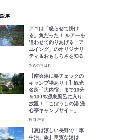
気記事
アユは「怒らせて掛け
る」魚だった！ ルアーを
追わせて釣りあげる「ア
ユイング」のオリジナリ
ティ＆おもしろさを知る
あめのちはれ
【南会津に要チェックの
キャンプ場あり！】観光
名所「大内宿」まで10分
＆100％源泉風呂に入り
放題！「こぼうしの湯 洗
心亭キャンプサイト」
辰口 稚菜
【夏は涼しい長野で「車
中泊」旅】良質な湯は