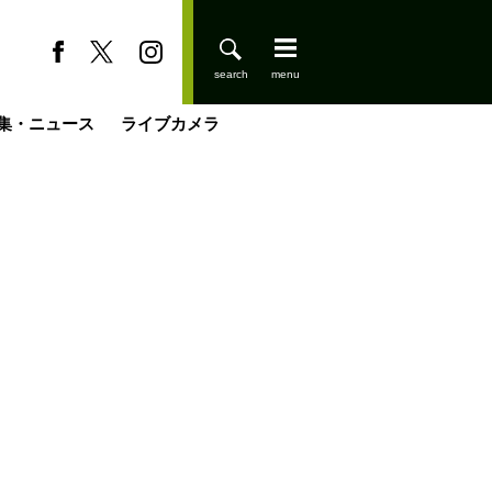
集・ニュース
ライブカメラ
缶たん”CAN”P料理
小屋を興して
国の街角で
ーのネパール移住見聞録「Like a Rolling Stone」
具＆技術研究所
きららの“おぜ沼“日記
山小屋はじめます
煎して走る男
載
スキー場
登りはじめました
山小屋