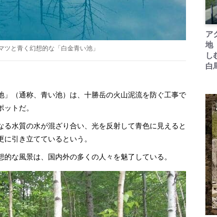
ア
地
マツと青く幻想的な「白金青い池」
し
白
池」（通称、青い池）は、十勝岳の火山泥流を防ぐ工事で
ポットだ。
なる水質の水が混ざり合い、光を反射して青色に見えると
更に引き立てているという。
想的な風景は、国内外の多くの人々を魅了している。