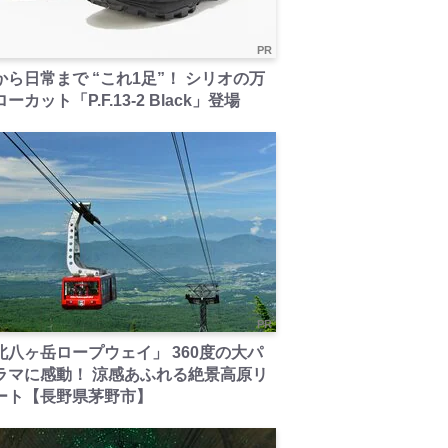
PR
から日常まで “これ1足”！ シリオの万
ーカット「P.F.13-2 Black」登場
PR
北八ヶ岳ロープウェイ」 360度の大パ
ラマに感動！ 涼感あふれる絶景高原リ
ート【長野県茅野市】