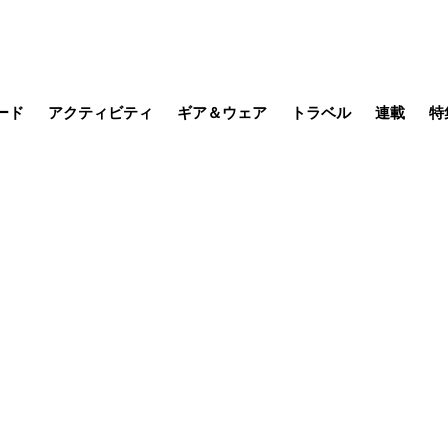
ード
アクティビティ
ギア＆ウェア
トラベル
連載
特
メラ
MTB
写真・動画
その他アクティビティ
キャンプ
スノー
その他
温泉・宿
名所・観光
缶詰博士の
そこに山
ブーツの
季節の虫
日本人ハイカ
低山小道
尾瀬ガイド
わたし、
耕して焙
その他連
フィッシング
登山
食事・お酒
日本で山