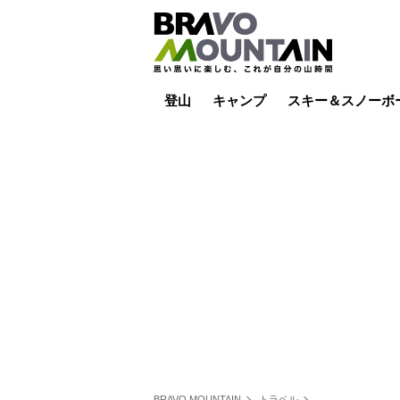
登山
キャンプ
スキー＆スノーボ
山小屋泊
山小屋ライブカメラ
テント泊
雪山
低山
山ご飯
その他登山
焚き火
その他キャンプ
スキー場ライブカ
バックカントリー
日帰り
キャンプ飯
スキー場
BRAVO MOUNTAIN
トラベル