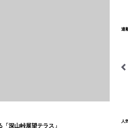
連
関西おみくじジャーニー
尾瀬ガイドきららの“おぜ
沼“日記
人
る「深山峠展望テラス」