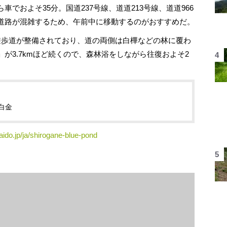
およそ35分。国道237号線、道道213号線、道道966
道路が混雑するため、午前中に移動するのがおすすめだ。
歩道が整備されており、道の両側は白樺などの林に覆わ
が3.7kmほど続くので、森林浴をしながら往復およそ2
町白金
aido.jp/ja/shirogane-blue-pond