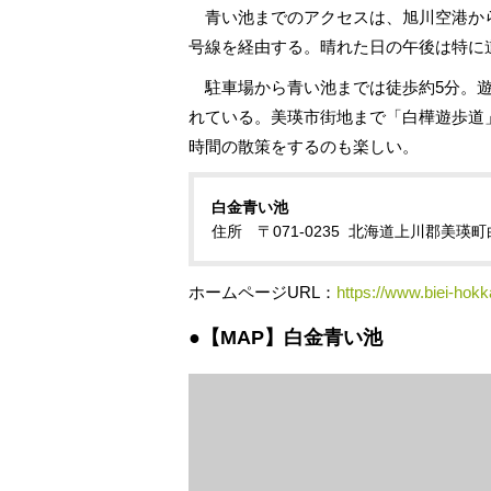
青い池までのアクセスは、旭川空港から車で
号線を経由する。晴れた日の午後は特に
駐車場から青い池までは徒歩約5分。遊
れている。美瑛市街地まで「白樺遊歩道」
時間の散策をするのも楽しい。
白金青い池
住所 〒071-0235 北海道上川郡美瑛
ホームページURL：
https://www.biei-hokk
●【MAP】白金青い池