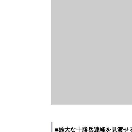
■雄大な十勝岳連峰を見渡せ