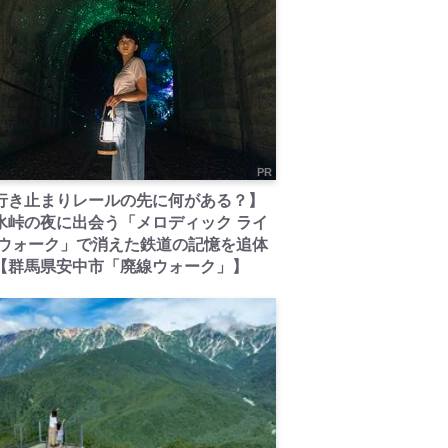
PR
行き止まりレールの先に何がある？】
氷峠の夜に出会う「メロディック ライ
 ウォーク」で消えた鉄道の記憶を追体
【群馬県安中市「廃線ウォーク」】