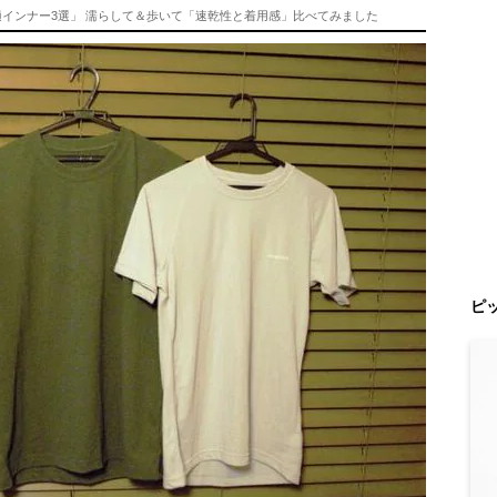
適インナー3選」 濡らして＆歩いて「速乾性と着用感」比べてみました
ピ