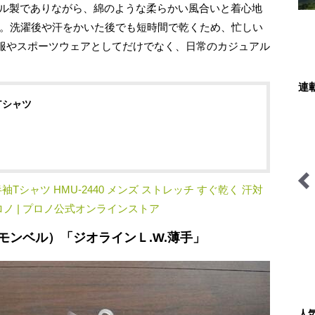
テル製でありながら、綿のような柔らかい風合いと着心地
つ。洗濯後や汗をかいた後でも短時間で乾くため、忙しい
服やスポーツウェアとしてだけでなく、日常のカジュアル
連
Tシャツ
半袖Tシャツ HMU-2440 メンズ ストレッチ すぐ乾く 汗対
プロノ | プロノ公式オンラインストア
今日も山旅気分
ハイカー女子の一杯
l（モンベル）「ジオラインＬ.W.薄手」
人