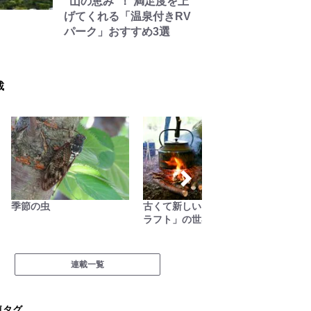
“山の恵み”！ 満足度を上
げてくれる「温泉付きRV
パーク」おすすめ3選
載
季節の虫
古くて新しい「ブッシュク
低山小
ラフト」の世界
連載一覧
気タグ