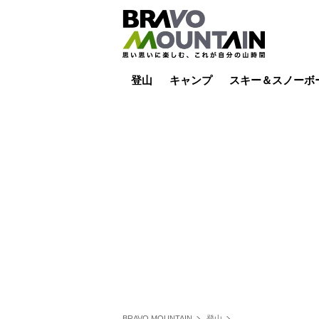
登山
キャンプ
スキー＆スノーボ
山小屋泊
山小屋ライブカメラ
テント泊
雪山
低山
山ご飯
その他登山
焚き火
その他キャンプ
スキー場ライブカ
バックカントリー
日帰り
キャンプ飯
スキー場
BRAVO MOUNTAIN
登山