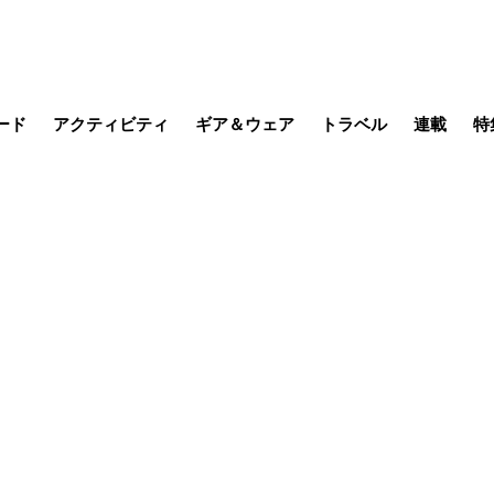
ード
アクティビティ
ギア＆ウェア
トラベル
連載
特
メラ
MTB
写真・動画
その他アクティビティ
キャンプ
スノー
その他
温泉・宿
名所・観光
缶詰博士の
そこに山
ブーツの
季節の虫
日本人ハイカ
低山小道
尾瀬ガイド
わたし、
耕して焙
その他連
フィッシング
登山
食事・お酒
日本で山