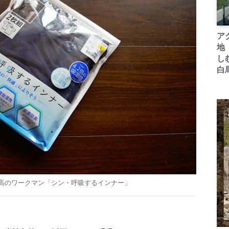
ア
地
し
白
高のワークマン「シン・呼吸するインナー」