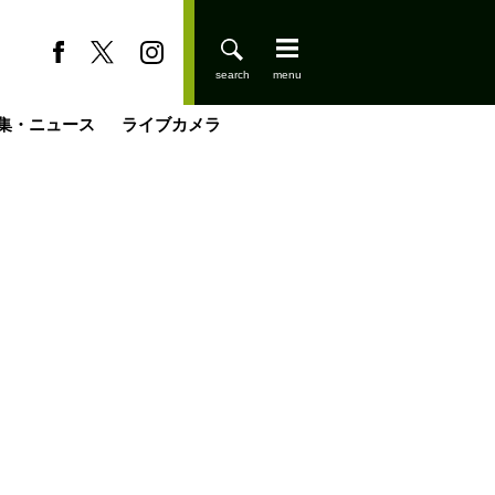
集・ニュース
ライブカメラ
缶たん”CAN”P料理
小屋を興して
国の街角で
ーのネパール移住見聞録「Like a Rolling Stone」
具＆技術研究所
きららの“おぜ沼“日記
山小屋はじめます
煎して走る男
載
スキー場
登りはじめました
山小屋