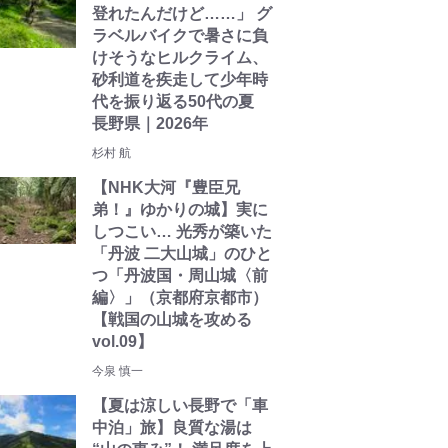
登れたんだけど……」 グ
ラベルバイクで暑さに負
けそうなヒルクライム、
砂利道を疾走して少年時
代を振り返る50代の夏
長野県｜2026年
杉村 航
【NHK大河『豊臣兄
弟！』ゆかりの城】実に
しつこい… 光秀が築いた
「丹波 二大山城」のひと
つ「丹波国・周山城〈前
編〉」（京都府京都市）
【戦国の山城を攻める
vol.09】
今泉 慎一
【夏は涼しい長野で「車
中泊」旅】良質な湯は