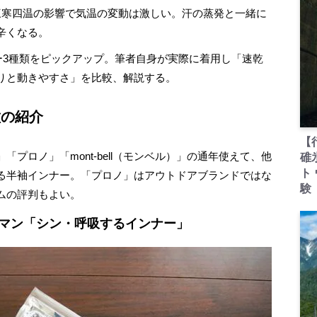
寒四温の影響で気温の変動は激しい。汗の蒸発と一緒に
辛くなる。
ー3種類をピックアップ。筆者自身が実際に着用し「速乾
りと動きやすさ」を比較、解説する。
種の紹介
【
ロノ」「mont-bell（モンベル）」の通年使えて、他
碓
ト
る半袖インナー。「プロノ」はアウトドアブランドではな
験
ムの評判もよい。
クマン「シン・呼吸するインナー」