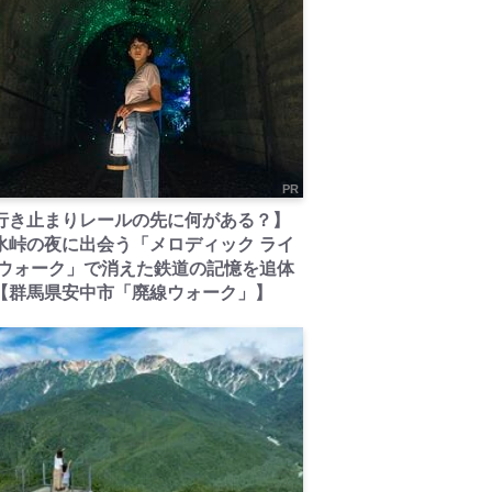
PR
行き止まりレールの先に何がある？】
氷峠の夜に出会う「メロディック ライ
 ウォーク」で消えた鉄道の記憶を追体
【群馬県安中市「廃線ウォーク」】