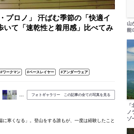
・プロノ」 汗ばむ季節の「快適イ
山
＆歩いて「速乾性と着用感」比べてみ
能ロ
#ワークマン
#ベースレイヤー
#アンダーウェア
…
フォトギャラリー この記事の全ての写真を見る
「
ノ
ゾ
端に寒くなる」。登山をする誰もが、一度は経験したこと