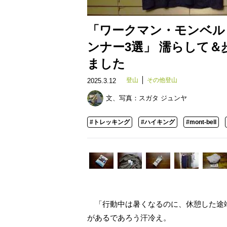
「ワークマン・モンベル
ンナー3選」 濡らして
ました
登山
その他登山
2025.3.12
文、写真：
スガタ ジュンヤ
#トレッキング
#ハイキング
#mont-bell
「行動中は暑くなるのに、休憩した途
があるであろう汗冷え。