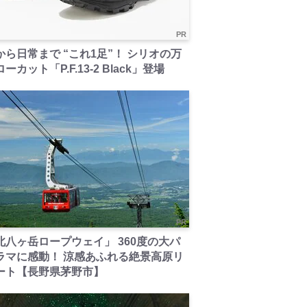
PR
から日常まで “これ1足”！ シリオの万
ーカット「P.F.13-2 Black」登場
PR
北八ヶ岳ロープウェイ」 360度の大パ
ラマに感動！ 涼感あふれる絶景高原リ
ート【長野県茅野市】