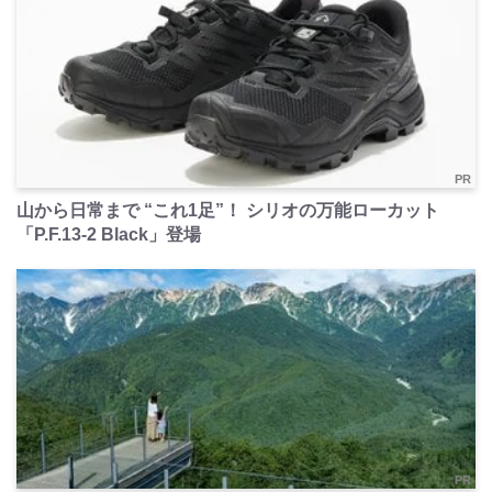
PR
山から日常まで “これ1足”！ シリオの万能ローカット
「P.F.13-2 Black」登場
PR