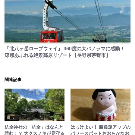
PR
「北八ヶ岳ロープウェイ」 360度の大パノラマに感動！
涼感あふれる絶景高原リゾート【長野県茅野市】
関連記事
杭全神社の「杭全」はなんと
はっけよい！ 勝負運アップの
読む！？ 大クスノキが見守る
パワースポットおおらかなお