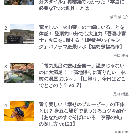
分スタイル」再構築でわかった「本当に
必要な7つの道具」とは
猫田 猫之介
荒々しい「火山帯」の一端にいることを
体感！ 登頂約10分でも大迫力「吾妻小富
士」火口を1周する「1時間半ハイキン
グ」パノラマ絶景レポ【福島県福島市】
辰口 稚菜
「電気風呂の数は全国一」温泉じゃない
のに大満足！ 上高地帰りに寄りたい「林
檎の湯屋 おぶ～」【山帰り、今日はどこ
でととのう？ vol.7】
芝崎 樹里
青く美しい「幸せのブルービー」の正体
とは？ 身近な場所で見つけるコツを紹介
【あなたのすぐそばにいる「季節の虫」
の探し方 vol.21】
亀田恭平