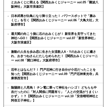
とおみくじに萌える【関西おみくじジャーニー vol.05「難波八
阪神社」大阪市浪速区】
日本武尊が白鳥になり降り立った！ パワースポットで「勝み
くじ」を引く【関西おみくじジャーニー vol.06「大鳥大社」大
阪府堺市】
通天閣の向こう側に石のおみくじが！ 新世界を見守ってきた
神社へGO！【関西おみくじジャーニー vol.07「新世界神社」
大阪市浪速区】
激動の人生を歩み恋に生きた女流歌人A・Yのおみくじに癒さ
れ、おきつねさんにたしなめられた！【関西おみくじジャーニ
ー vol.08「開口神社」大阪府堺市】
厄年とはなんだ？！ 門戸厄神に行き自分が小厄だったことを
知った【関西おみくじジャーニー vol.09「門戸厄神東光寺」兵
庫県西宮市】
陰陽師と八咫烏！ チン電に乗って神社をハシゴ！ どちらも中
吉だったのに「対人関係に問題有り」「人との交流がうまくい
かず」！？【関西おみくじジャーニー vol.10「安倍晴明神社と
阿倍王子神社」】