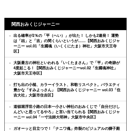
関西おみくじジャーニー
出る確率が2％の「平（へい）」が出た！ しかも2連発！ 運勢
は「凶」と「吉」の間くらいというが……【関西おみくじジャ
ーニー vol.01「生國魂（いくくにたま）神社」大阪市天王寺
区】
大阪最古の神社といわれる「いくたまさん」で「平」の奇跡が
4度起こる！【関西おみくじジャーニーvol.02「生國魂神社」
大阪市天王寺区】
打ち出の小槌、カラーイラスト、和歌リスペクト。バラエティ
豊かな「すみよっさん」【関西おみくじジャーニー vol.03「住
吉大社」大阪市住吉区】
道頓堀浮世小路の日本一小さい神社のおみくじで「自分だけし
んどいと思ってるやろ」と言い当てられる【関西おみくじジャ
ーニー vol.04「一寸法師大明神」大阪市中央区】
ガオーッと目立つで！「ナニワ魂」炸裂のビジュアルの獅子殿