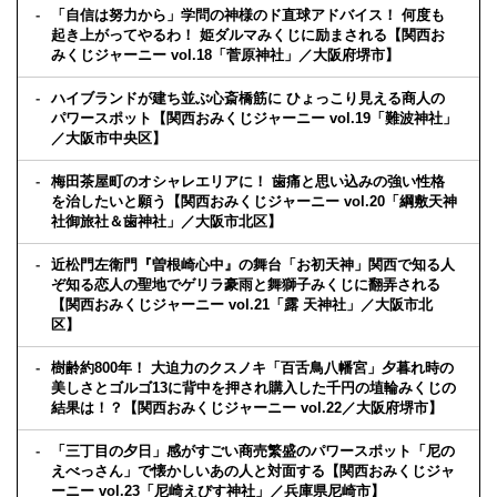
「自信は努力から」学問の神様のド直球アドバイス！ 何度も
起き上がってやるわ！ 姫ダルマみくじに励まされる【関西お
みくじジャーニー vol.18「菅原神社」／大阪府堺市】
ハイブランドが建ち並ぶ心斎橋筋に ひょっこり見える商人の
パワースポット【関西おみくじジャーニー vol.19「難波神社」
／大阪市中央区】
梅田茶屋町のオシャレエリアに！ 歯痛と思い込みの強い性格
を治したいと願う【関西おみくじジャーニー vol.20「綱敷天神
社御旅社＆歯神社」／大阪市北区】
近松門左衛門『曽根崎心中』の舞台「お初天神」関西で知る人
ぞ知る恋人の聖地でゲリラ豪雨と舞獅子みくじに翻弄される
【関西おみくじジャーニー vol.21「露 天神社」／大阪市北
区】
樹齢約800年！ 大迫力のクスノキ「百舌鳥八幡宮」夕暮れ時の
美しさとゴルゴ13に背中を押され購入した千円の埴輪みくじの
結果は！？【関西おみくじジャーニー vol.22／大阪府堺市】
「三丁目の夕日」感がすごい商売繁盛のパワースポット「尼の
えべっさん」で懐かしいあの人と対面する【関西おみくじジャ
ーニー vol.23「尼崎えびす神社」／兵庫県尼崎市】