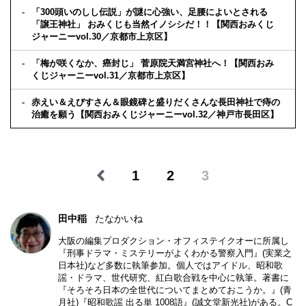
「300頭いのしし伝説」が謎に心強い、足腰によいとされる
「譲王神社」 おみくじも当然イノシシだ！！【関西おみくじ
ジャーニーvol.30／京都市上京区】
「梅が咲くなか、癌封じ」 菅原院天満宮神社へ！【関西おみ
くじジャーニーvol.31／京都市上京区】
赤えい＆えびすさん＆眼鏡碑と盛りだくさんな長田神社で痔の
治癒を願う【関西おみくじジャーニーvol.32／神戸市長田区】
1
2
3
田中稲
たなかいね
大阪の編集プロダクション・オフィステイクオーに所属し
『刑事ドラマ・ミステリーがよくわかる警察入門』(実業之
日本社)など多数に執筆参加。個人ではアイドル、昭和歌
謡・ドラマ、世代研究、紅白歌合戦を中心に執筆。著書に
『そろそろ日本の全世代についてまとめておこうか。』(青
月社)『昭和歌謡 出る単 1008語』(誠文堂新光社)がある。C