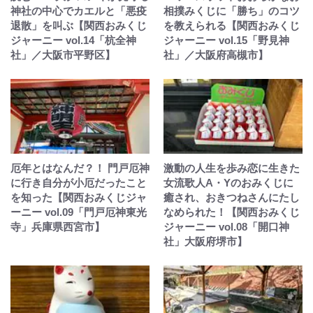
神社の中心でカエルと「悪疫
相撲みくじに「勝ち」のコツ
退散」を叫ぶ【関西おみくじ
を教えられる【関西おみくじ
ジャーニー vol.14「杭全神
ジャーニー vol.15「野見神
社」／大阪市平野区】
社」／大阪府高槻市】
厄年とはなんだ？！ 門戸厄神
激動の人生を歩み恋に生きた
に行き自分が小厄だったこと
女流歌人A・Yのおみくじに
を知った【関西おみくじジャ
癒され、おきつねさんにたし
ーニー vol.09「門戸厄神東光
なめられた！【関西おみくじ
寺」兵庫県西宮市】
ジャーニー vol.08「開口神
社」大阪府堺市】