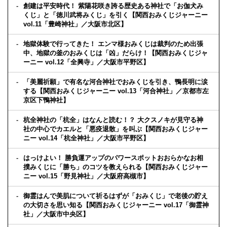
創建は平安時代！ 紫陽花咲き誇る歴史ある神社で「お伽犬み
くじ」と「徳川武将みくじ」を引く【関西おみくじジャーニー
vol.11「豊崎神社」／大阪市北区】
地獄体験で行ってきた！ エンマ様おみくじは裁判のため出張
中、地獄の釜のおみくじは「凶」だらけ！【関西おみくじジャ
ーニー vol.12「全興寺」／大阪市平野区】
「美麗祈願」で有名な河合神社でおみくじを引き、鴨長明に涙
する【関西おみくじジャーニー vol.13「河合神社」／京都市左
京区下鴨神社】
杭全神社の「杭全」はなんと読む！？ 大クスノキが見守る神
社の中心でカエルと「悪疫退散」を叫ぶ【関西おみくじジャー
ニー vol.14「杭全神社」／大阪市平野区】
はっけよい！ 勝負運アップのパワースポットおおらかなお相
撲みくじに「勝ち」のコツを教えられる【関西おみくじジャー
ニー vol.15「野見神社」／大阪府高槻市】
御霊はんで美肌について祈るはずが「おみくじ」で老後の貯え
の大切さを思い知る【関西おみくじジャーニー vol.17「御霊神
社」／大阪市中央区】