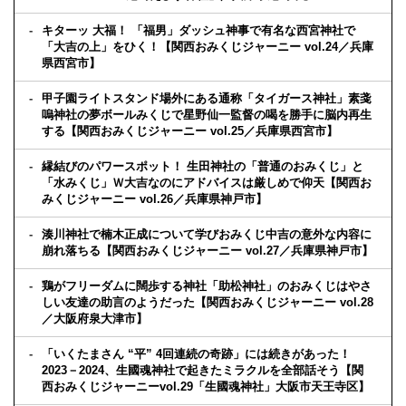
キターッ 大福！ 「福男」ダッシュ神事で有名な西宮神社で
「大吉の上」をひく！【関西おみくじジャーニー vol.24／兵庫
県西宮市】
甲子園ライトスタンド場外にある通称「タイガース神社」素戔
嗚神社の夢ボールみくじで星野仙一監督の喝を勝手に脳内再生
する【関西おみくじジャーニー vol.25／兵庫県西宮市】
縁結びのパワースポット！ 生田神社の「普通のおみくじ」と
「水みくじ」Ｗ大吉なのにアドバイスは厳しめで仰天【関西お
みくじジャーニー vol.26／兵庫県神戸市】
湊川神社で楠木正成について学びおみくじ中吉の意外な内容に
崩れ落ちる【関西おみくじジャーニー vol.27／兵庫県神戸市】
鶏がフリーダムに闊歩する神社「助松神社」のおみくじはやさ
しい友達の助言のようだった【関西おみくじジャーニー vol.28
／大阪府泉大津市】
「いくたまさん “平” 4回連続の奇跡」には続きがあった！
2023－2024、生國魂神社で起きたミラクルを全部話そう【関
西おみくじジャーニーvol.29「生國魂神社」大阪市天王寺区】