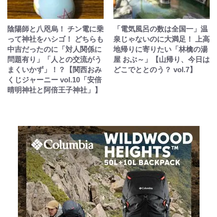
陰陽師と八咫烏！ チン電に乗
「電気風呂の数は全国一」温
って神社をハシゴ！ どちらも
泉じゃないのに大満足！ 上高
中吉だったのに「対人関係に
地帰りに寄りたい「林檎の湯
問題有り」「人との交流がう
屋 おぶ～」【山帰り、今日は
まくいかず」！？【関西おみ
どこでととのう？ vol.7】
くじジャーニー vol.10「安倍
晴明神社と阿倍王子神社」】