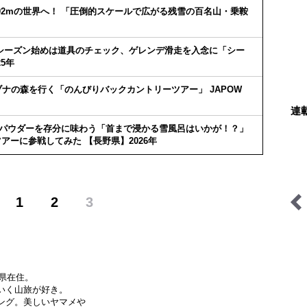
02mの世界へ！ 「圧倒的スケールで広がる残雪の百名山・乗鞍
シーズン始めは道具のチェック、ゲレンデ滑走を入念に「シー
5年
ナの森を行く「のんびりバックカントリーツアー」 JAPOW
連
ープパウダーを存分に味わう「首まで浸かる雪風呂はいかが！？」
ーに参戦してみた 【長野県】2026年
1
2
3
缶詰博士の缶たん”CAN”P
里山アドベンチャー！ソト
料理
アソ日和
野県在住。
いく山旅が好き。
ング。美しいヤマメや