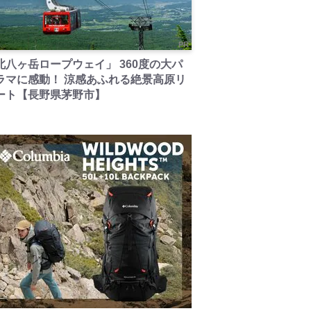
PR
北八ヶ岳ロープウェイ」 360度の大パ
ラマに感動！ 涼感あふれる絶景高原リ
ート【長野県茅野市】