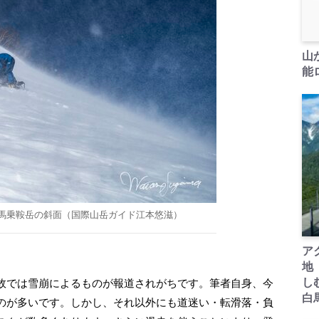
山
能ロ
馬乗鞍岳の斜面（国際山岳ガイド江本悠滋）
ア
地
し
故では雪崩によるものが報道されがちです。筆者自身、今
白
のが多いです。しかし、それ以外にも道迷い・転滑落・負