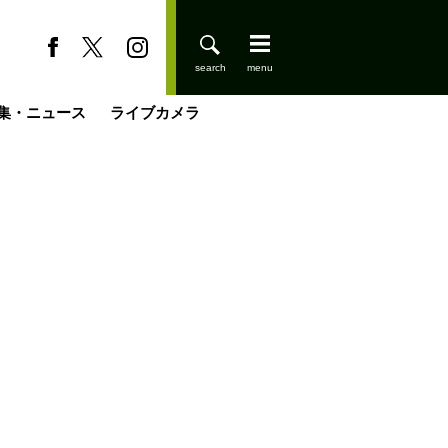
集・ニュース
ライブカメラ
缶たん”CAN”P料理
小屋を興して
国の街角で
ーのネパール移住見聞録「Like a Rolling Stone」
具＆技術研究所
きららの“おぜ沼“日記
山小屋はじめます
煎して走る男
載
スキー場
登りはじめました
山小屋