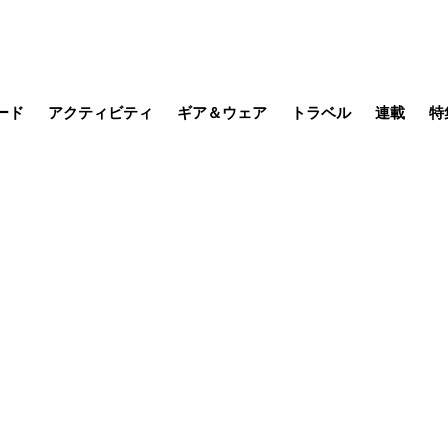
ード
アクティビティ
ギア＆ウェア
トラベル
連載
特
メラ
MTB
写真・動画
その他アクティビティ
キャンプ
スノー
その他
温泉・宿
名所・観光
缶詰博士の
そこに山
ブーツの
季節の虫
日本人ハイカ
低山小道
尾瀬ガイド
わたし、
耕して焙
その他連
フィッシング
登山
食事・お酒
日本で山