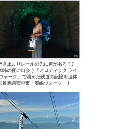
PR
行き止まりレールの先に何がある？】
氷峠の夜に出会う「メロディック ライ
 ウォーク」で消えた鉄道の記憶を追体
【群馬県安中市「廃線ウォーク」】