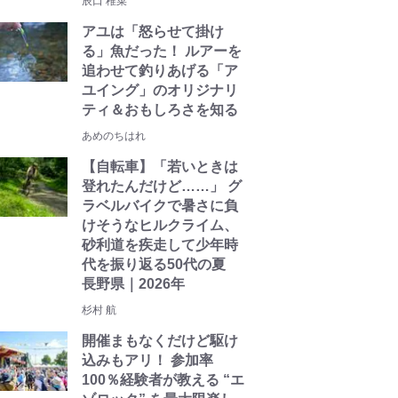
辰口 稚菜
アユは「怒らせて掛け
る」魚だった！ ルアーを
追わせて釣りあげる「ア
ユイング」のオリジナリ
ティ＆おもしろさを知る
あめのちはれ
【自転車】「若いときは
登れたんだけど……」 グ
ラベルバイクで暑さに負
けそうなヒルクライム、
砂利道を疾走して少年時
代を振り返る50代の夏
長野県｜2026年
杉村 航
開催まもなくだけど駆け
込みもアリ！ 参加率
100％経験者が教える “エ