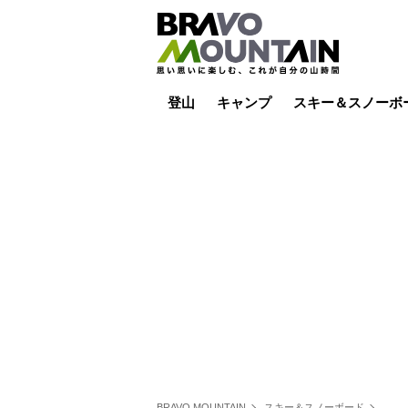
登山
キャンプ
スキー＆スノーボ
山小屋泊
山小屋ライブカメラ
テント泊
雪山
低山
山ご飯
その他登山
焚き火
その他キャンプ
スキー場ライブカ
バックカントリー
日帰り
キャンプ飯
スキー場
BRAVO MOUNTAIN
スキー＆スノーボード