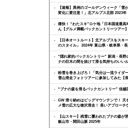
【速報】異例のゴールデンウィーク「雪が
変化に要注意！」北アルプス北部 2023年
痛快！ “わたスキ”ロケ地「日本国道最
ん【グルメ満載バックカントリーツアー】
【日本オートルート】北アルプスをスキー
のスタイル」 2024年 富山県・岐阜県・
“隠れ家的バックカントリー” 新潟・長
ナの巨木の間を抜けて滑る気持ちのいいルー
粉雪を巻き上げろ！「気分は一流ライダー
雪山滑走フォトツアーに参加してみた【長野
“ブナの森を滑るバックカントリー” 信越
GW 滑り納めはビッグマウンテンで！ 天
メ雪の広大な槍沢滑走！ 長いアプローチ
【山スキー】残雪に覆われたブナの森が芽
飯山市・関田山脈 2025年