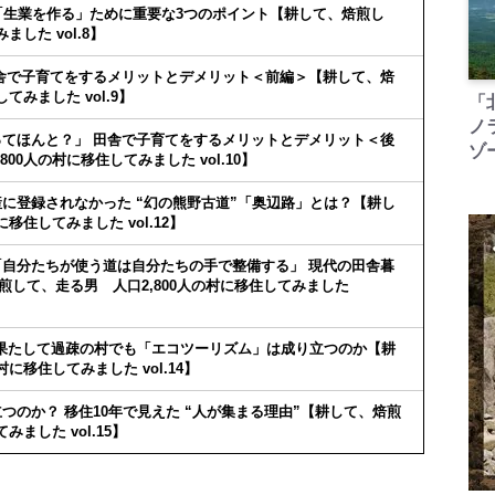
「生業を作る」ために重要な3つのポイント【耕して、焙煎し
した vol.8】
舎で子育てをするメリットとデメリット＜前編＞【耕して、焙
てみました vol.9】
「
ノ
てほんと？」 田舎で子育てをするメリットとデメリット＜後
ゾ
0人の村に移住してみました vol.10】
に登録されなかった “幻の熊野古道”「奥辺路」とは？【耕し
移住してみました vol.12】
自分たちが使う道は自分たちの手で整備する」 現代の田舎暮
焙煎して、走る男 人口2,800人の村に移住してみました
 果たして過疎の村でも「エコツーリズム」は成り立つのか【耕
に移住してみました vol.14】
のか？ 移住10年で見えた “人が集まる理由”【耕して、焙煎
ました vol.15】