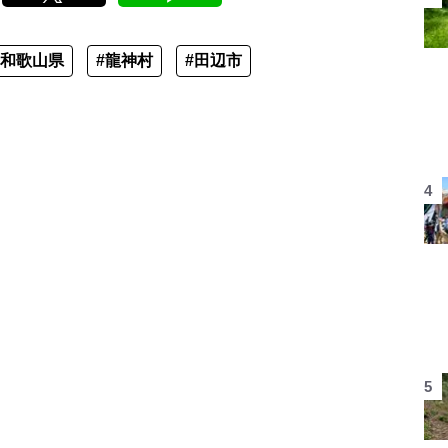
#和歌山県
#龍神村
#田辺市