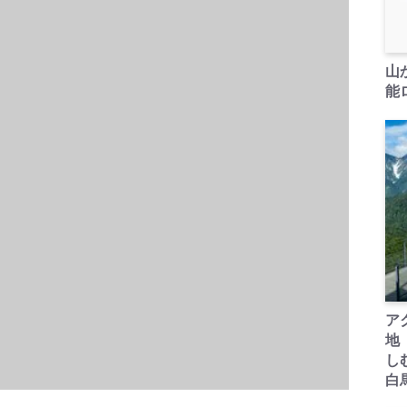
山
能ロ
ア
地
し
白