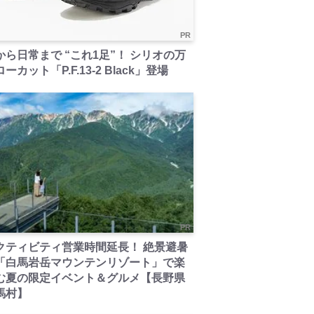
PR
から日常まで “これ1足”！ シリオの万
ーカット「P.F.13-2 Black」登場
PR
クティビティ営業時間延長！ 絶景避暑
「白馬岩岳マウンテンリゾート」で楽
む夏の限定イベント＆グルメ【長野県
馬村】