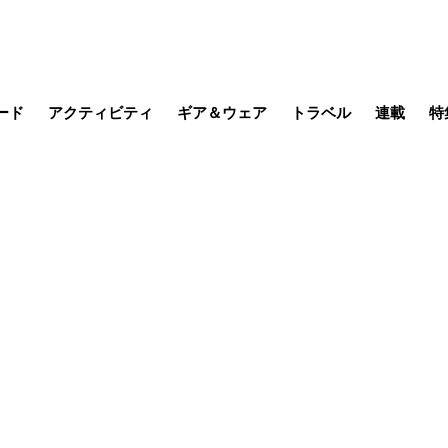
ード
アクティビティ
ギア＆ウェア
トラベル
連載
特
メラ
MTB
写真・動画
その他アクティビティ
キャンプ
スノー
その他
温泉・宿
名所・観光
缶詰博士の
そこに山
ブーツの
季節の虫
日本人ハイカ
低山小道
尾瀬ガイド
わたし、
耕して焙
その他連
フィッシング
登山
食事・お酒
日本で山