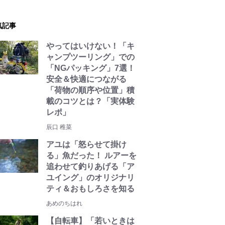
気記事
やってはいけない！「キ
ャンプツーリング」での
「NGパッキング」7選！
安全＆快適につながる
「荷物の順序や位置」積
載のコツとは？「実体験
レポ」
辰口 稚菜
アユは「怒らせて掛け
る」魚だった！ ルアーを
追わせて釣りあげる「ア
ユイング」のオリジナリ
ティ＆おもしろさを知る
あめのちはれ
【自転車】「若いときは