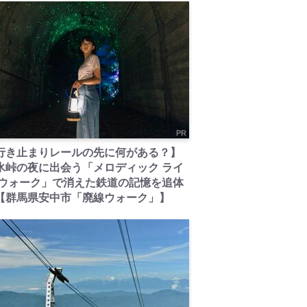
PR
行き止まりレールの先に何がある？】
氷峠の夜に出会う「メロディック ライ
 ウォーク」で消えた鉄道の記憶を追体
【群馬県安中市「廃線ウォーク」】