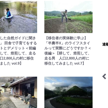
した自然ガイドに聞き
【移住者の実体験に学ぶ】
」 田舎で子育てをする
「半農半X」のライフスタイ
連
トとデメリット＜前編
ルって実際にどうですか？＜
して、焙煎して、走る
後編＞【耕して、焙煎して、
口2,800人の村に移住
走る男 人口2,800人の村に
した vol.9】
移住してみました vol.7】
AKB48さっほーの動画連
季節の虫
載「日本全国駅弁の旅」