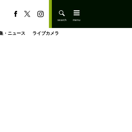
集・ニュース
ライブカメラ
缶たん”CAN”P料理
小屋を興して
国の街角で
ーのネパール移住見聞録「Like a Rolling Stone」
具＆技術研究所
きららの“おぜ沼“日記
山小屋はじめます
煎して走る男
載
スキー場
登りはじめました
山小屋