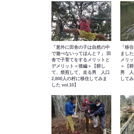
「意外に田舎の子は自然の中
「移住
で遊べないってほんと？」 田
ました
舎で子育てをするメリットと
メリッ
デメリット＜後編＞【耕し
＞【耕
て、焙煎して、走る男 人口
男 人
2,800人の村に移住してみま
してみま
した vol.10】