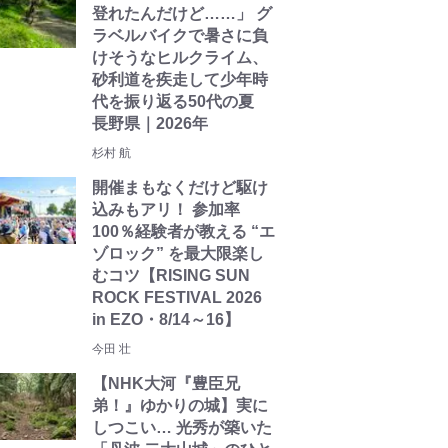
登れたんだけど……」 グ
ラベルバイクで暑さに負
けそうなヒルクライム、
砂利道を疾走して少年時
代を振り返る50代の夏
長野県｜2026年
杉村 航
開催まもなくだけど駆け
込みもアリ！ 参加率
100％経験者が教える “エ
ゾロック” を最大限楽し
むコツ【RISING SUN
ROCK FESTIVAL 2026
in EZO・8/14～16】
今田 壮
【NHK大河『豊臣兄
弟！』ゆかりの城】実に
しつこい… 光秀が築いた