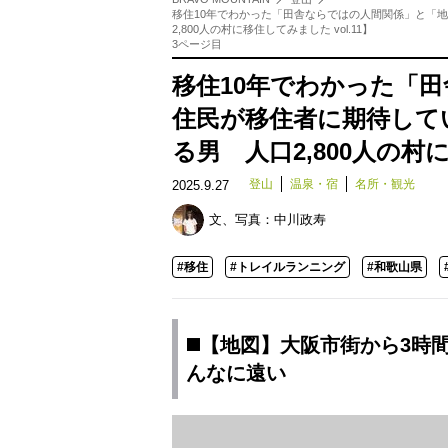
移住10年でわかった「田舎ならではの人間関係」と「
2,800人の村に移住してみました vol.11】
3ページ目
移住10年でわかった「
住民が移住者に期待して
る男 人口2,800人の村に
登山
温泉・宿
名所・観光
2025.9.27
文、写真：
中川政寿
#移住
#トレイルランニング
#和歌山県
◼️【地図】大阪市街から3時
んなに遠い