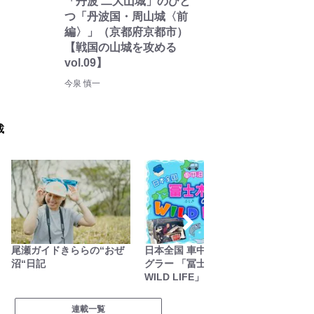
「丹波 二大山城」のひと
つ「丹波国・周山城〈前
編〉」（京都府京都市）
【戦国の山城を攻める
vol.09】
今泉 慎一
載
尾瀬ガイドきららの“おぜ
日本全国 車中泊女性アン
山の天
沼“日記
グラー 「冨士木耶奈の
WILD LIFE」
連載一覧