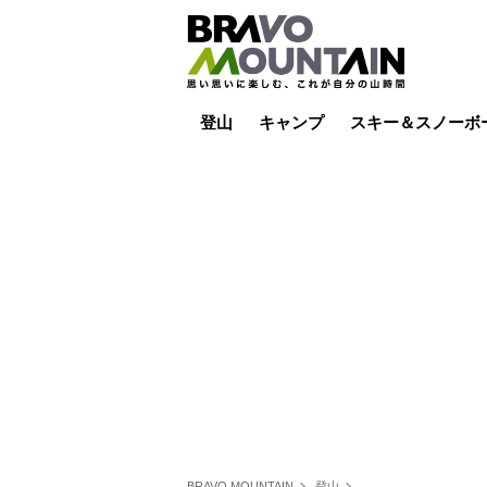
登山
キャンプ
スキー＆スノーボ
山小屋泊
山小屋ライブカメラ
テント泊
雪山
低山
山ご飯
その他登山
焚き火
その他キャンプ
スキー場ライブカ
バックカントリー
日帰り
キャンプ飯
スキー場
BRAVO MOUNTAIN
登山