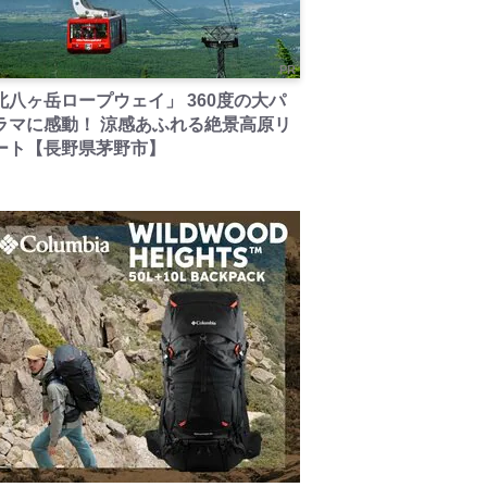
PR
北八ヶ岳ロープウェイ」 360度の大パ
ラマに感動！ 涼感あふれる絶景高原リ
ート【長野県茅野市】