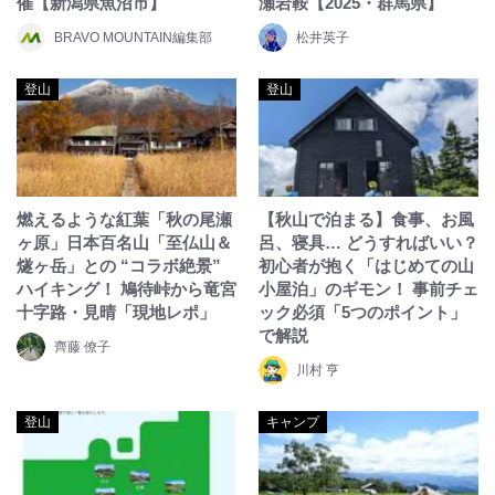
催【新潟県魚沼市】
瀬岩鞍【2025・群馬県】
BRAVO MOUNTAIN編集部
松井英子
登山
登山
燃えるような紅葉「秋の尾瀬
【秋山で泊まる】食事、お風
ヶ原」日本百名山「至仏山＆
呂、寝具… どうすればいい？
燧ヶ岳」との “コラボ絶景”
初心者が抱く「はじめての山
ハイキング！ 鳩待峠から竜宮
小屋泊」のギモン！ 事前チェ
十字路・見晴「現地レポ」
ック必須「5つのポイント」
で解説
齊藤 僚子
川村 亨
登山
キャンプ