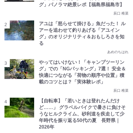
グ」パノラマ絶景レポ【福島県福島市】
辰口 稚菜
アユは「怒らせて掛ける」魚だった！ ル
アーを追わせて釣りあげる「アユイン
グ」のオリジナリティ＆おもしろさを知
る
あめのちはれ
やってはいけない！「キャンプツーリン
グ」での「NGパッキング」7選！ 安全＆
快適につながる「荷物の順序や位置」積
載のコツとは？「実体験レポ」
辰口 稚菜
【自転車】「若いときは登れたんだけ
ど……」 グラベルバイクで暑さに負けそ
うなヒルクライム、砂利道を疾走して少
年時代を振り返る50代の夏 長野県｜
2026年