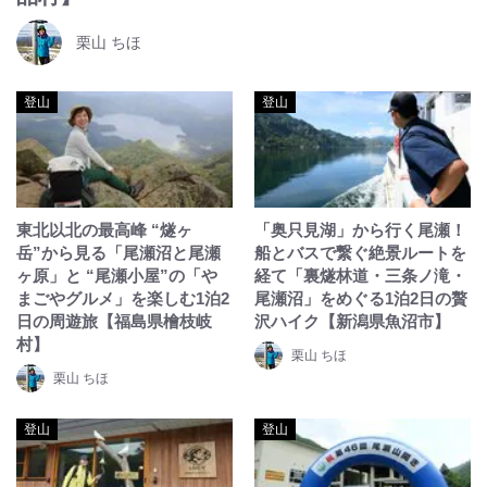
栗山 ちほ
登山
登山
東北以北の最高峰 “燧ヶ
「奥只見湖」から行く尾瀬！
岳”から見る「尾瀬沼と尾瀬
船とバスで繋ぐ絶景ルートを
ヶ原」と “尾瀬小屋”の「や
経て「裏燧林道・三条ノ滝・
まごやグルメ」を楽しむ1泊2
尾瀬沼」をめぐる1泊2日の贅
日の周遊旅【福島県檜枝岐
沢ハイク【新潟県魚沼市】
村】
栗山 ちほ
栗山 ちほ
登山
登山