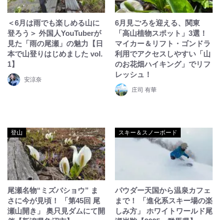
＜6月は雨でも楽しめる山に
6月見ごろを迎える、関東
登ろう＞ 外国人YouTuberが
「高山植物スポット」3選！
見た「雨の尾瀬」の魅力【日
マイカー＆リフト・ゴンドラ
本で山登りはじめました vol.
利用でアクセスしやすい「山
1】
のお花畑ハイキング」でリフ
レッシュ！
安涼奈
庄司 有華
登山
スキー＆スノーボード
尾瀬名物“ミズバショウ” ま
パウダー天国から温泉カフェ
さに今が見頃！ 「第45回 尾
まで！ 「進化系スキー場の楽
瀬山開き」 奥只見ダムにて開
しみ方」 ホワイトワールド尾