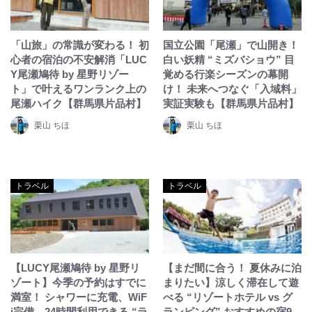
「山旅」の常識が変わる！ 初
国立公園「尾瀬」で山開き！
心者の宿泊の不安解消「LUC
白い妖精 “ミズバショウ” 目
Y尾瀬鳩待 by 星野リゾー
覚める行楽シーズンの幕開
ト」で叶えるワンランク上の
け！ 未来へつなぐ「入域料」
尾瀬ハイク【群馬県片品村】
実証実験も【群馬県片品村】
栗山 ちほ
栗山 ちほ
トラベル
トラベル
【LUCY尾瀬鳩待 by 星野リ
【まだ間に合う！ 夏休みに泊
ゾート】今季の予約はすでに
まりたい】涼しく滞在して遊
満室！ シャワーに充電、WiF
べる “リゾートホテル vs グ
i完備、24時間利用できる “ラ
ランピング” おすすめの宿9