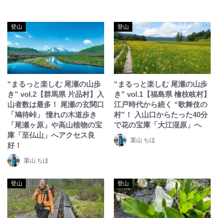
登山
登山
“まるっと楽しむ 尾瀬の山歩
“まるっと楽しむ 尾瀬の山歩
き” vol.2【群馬県 片品村】入
き” vol.1【福島県 檜枝岐村】
山者数は最多！ 尾瀬の玄関口
江戸時代から続く “歌舞伎の
「鳩待峠」 憧れの木道歩き
村”！ 入山口からたった40分
「尾瀬ヶ原」や高山植物の宝
で花の宝庫「大江湿原」へ
庫「至仏山」へアクセス良
栗山 ちほ
好！
栗山 ちほ
登山
登山