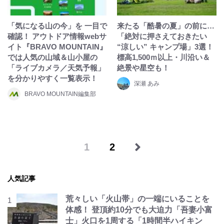
「気になる山の今」を 一目で
来たる「酷暑の夏」の前に…
確認！ アウトドア情報webサ
「絶対に押さえておきたい
イト『BRAVO MOUNTAIN』
“涼しい” キャンプ場」3選！
では人気の山域＆山小屋の
標高1,500ｍ以上・川沿い＆
「ライブカメラ／天気予報」
絶景や星空も！
を分かりやすく一覧表示！
深瀬 あみ
BRAVO MOUNTAIN編集部
1
2
人気記事
荒々しい「火山帯」の一端にいることを
体感！ 登頂約10分でも大迫力「吾妻小富
士」火口を1周する「1時間半ハイキン