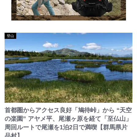
登山
首都圏からアクセス良好「鳩待峠」から “天空
の楽園” アヤメ平、尾瀬ヶ原を経て「至仏山」
周回ルートで尾瀬を1泊2日で満喫【群馬県片
品村】