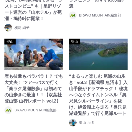
ストコンビニ” も｜星野リゾ
選
ート運営の「山ホテル」が尾
BRAVO MOUNTAIN編集部
瀬・鳩待峠に開業！
横尾 絢子
登山
登山
歴も技量もバラバラ！？ でも
“まるっと楽しむ 尾瀬の山歩
大丈夫！ ツアーバスで行く
き” vol.3【新潟県 魚沼市】入
「楽ラク尾瀬散歩」は初めて
山手段がドラマチック！ 秘境
の山歩きに最適！！【双葉社
へつなぐタイムトンネル「奥
登山部 山行レポート vol.2】
只見シルバーライン」を抜
け、絶景湖上を走る「奥只見
BRAVO MOUNTAIN編集部
湖遊覧船」で行く尾瀬ルート
栗山 ちほ