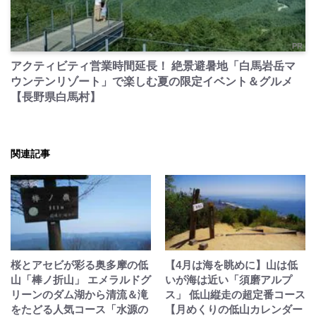
PR
アクティビティ営業時間延長！ 絶景避暑地「白馬岩岳マ
ウンテンリゾート」で楽しむ夏の限定イベント＆グルメ
【長野県白馬村】
関連記事
桜とアセビが彩る奥多摩の低
【4月は海を眺めに】山は低
山「棒ノ折山」 エメラルドグ
いが海は近い「須磨アルプ
リーンのダム湖から清流＆滝
ス」 低山縦走の超定番コース
をたどる人気コース「水源の
【月めくりの低山カレンダー