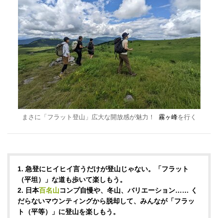
まさに「フラット登山」広大な開放感が魅力！
霧ヶ峰
を行く
1. 急登にヒイヒイ言うだけが登山じゃない。「フラット
（平坦）」な道も歩いて楽しもう。
2. 日本
百名山
コンプ自慢や、冬山、バリエーション…… く
だらないマウンティングから脱却して、みんなが「フラッ
ト（平等）」に登山を楽しもう。