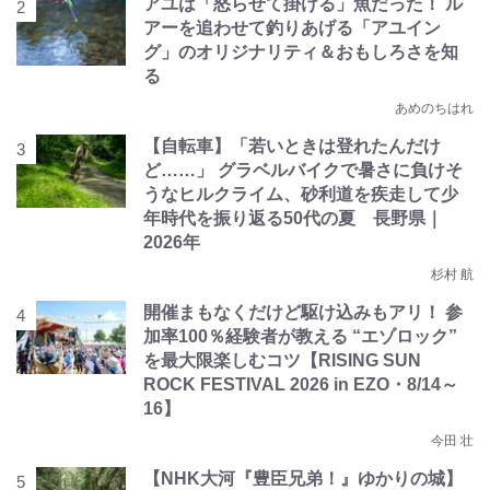
アユは「怒らせて掛ける」魚だった！ ル
アーを追わせて釣りあげる「アユイン
グ」のオリジナリティ＆おもしろさを知
る
あめのちはれ
【自転車】「若いときは登れたんだけ
ど……」 グラベルバイクで暑さに負けそ
うなヒルクライム、砂利道を疾走して少
年時代を振り返る50代の夏 長野県｜
2026年
杉村 航
開催まもなくだけど駆け込みもアリ！ 参
加率100％経験者が教える “エゾロック”
を最大限楽しむコツ【RISING SUN
ROCK FESTIVAL 2026 in EZO・8/14～
16】
今田 壮
【NHK大河『豊臣兄弟！』ゆかりの城】