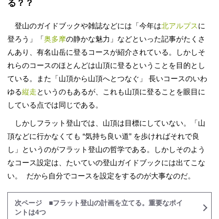
る？？
登山のガイドブックや雑誌などには「今年は
北アルプス
に
登ろう」「
奥多摩
の静かな魅力」などといった記事がたくさ
んあり、有名山岳に登るコースが紹介されている。しかしそ
れらのコースのほとんどは山頂に登るということを目的とし
ている。また「山頂から山頂へとつなぐ」 長いコースのいわ
ゆる
縦走
というのもあるが、これも山頂に登ることを眼目に
している点では同じである。
しかしフラット登山では、山頂は目標にしていない。「山
頂などに行かなくても “気持ち良い道” を歩ければそれで良
し」というのがフラット登山の哲学である。しかしそのよう
なコース設定は、たいていの登山ガイドブックには出てこな
い。 だから自分でコースを設定をするのが大事なのだ。
次ページ ■フラット登山の計画を立てる。重要なポイ
ントは4つ