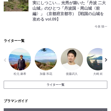
実にしつこい… 光秀が築いた「丹波 二大
山城」のひとつ「丹波国・周山城〈前
編〉」（京都府京都市）【戦国の山城を
攻める vol.09】
今泉 慎一
ライター一覧
松元 麻希
加藤 和花
後藤武久
大崎 純
ライター一覧
ブラマンガイド