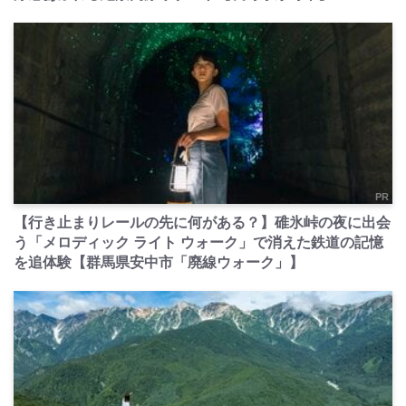
PR
【行き止まりレールの先に何がある？】碓氷峠の夜に出会
う「メロディック ライト ウォーク」で消えた鉄道の記憶
を追体験【群馬県安中市「廃線ウォーク」】