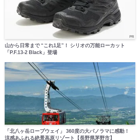
PR
山から日常まで “これ1足”！ シリオの万能ローカット
「P.F.13-2 Black」登場
PR
「北八ヶ岳ロープウェイ」 360度の大パノラマに感動！
涼感あふれる絶景高原リゾート【長野県茅野市】