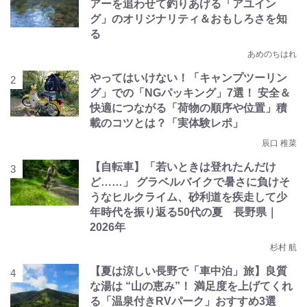
アーを追わせて釣りあげる「アユイン
グ」のオリジナリティ＆おもしろさを知
る
あめのちはれ
やってはいけない！「キャンプツーリン
グ」での「NGパッキング」7選！ 安全＆
快適につながる「荷物の順序や位置」積
載のコツとは？「実体験レポ」
辰口 稚菜
【自転車】「若いときは登れたんだけ
ど……」 グラベルバイクで暑さに負けそ
うなヒルクライム、砂利道を疾走して少
年時代を振り返る50代の夏 長野県｜
2026年
杉村 航
【夏は涼しい長野で「車中泊」旅】良質
な湯は “山の恵み”！ 満足度を上げてくれ
る「温泉付きRVパーク」おすすめ3選