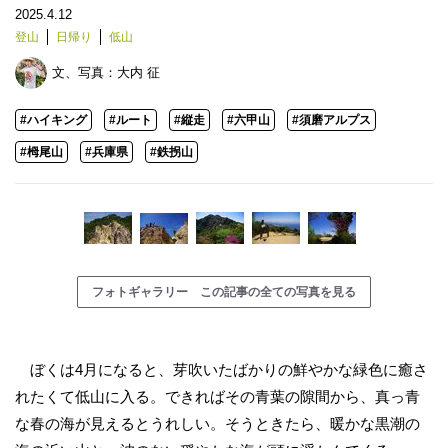
2025.4.12
登山
日帰り
低山
文、写真：
大内 征
#ハイキング
#ルート
#縦走
#六甲山
#須磨アルプス
#栂尾山
#兵庫県
#鉄拐山
フォトギャラリー この記事の全ての写真を見る
ぼくは4月になると、芽吹いたばかりの鮮やかな緑色に癒さ
れたくて低山に入る。できればその青葉の隙間から、真っ青
な春の海が見えるとうれしい。そうときたら、暖かな黒潮の