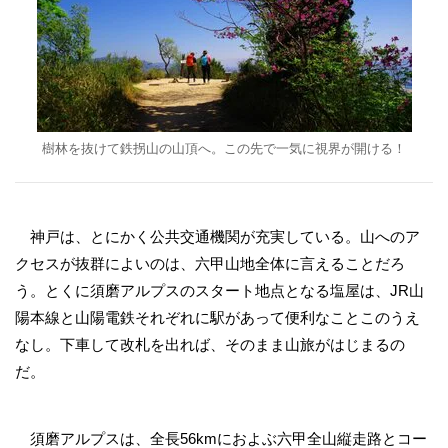
樹林を抜けて鉄拐山の山頂へ。この先で一気に視界が開ける！
神戸は、とにかく公共交通機関が充実している。山へのア
クセスが抜群によいのは、六甲山地全体に言えることだろ
う。とくに須磨アルプスのスタート地点となる塩屋は、JR山
陽本線と山陽電鉄それぞれに駅があって便利なことこのうえ
なし。下車して改札を出れば、そのまま山旅がはじまるの
だ。
須磨アルプスは、全長56kmにおよぶ六甲全山縦走路とコー