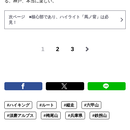
る。神戸、本当に楽しい。
次ページ ■核心部であり、ハイライト「馬ノ背」は必
見！
1
2
3
#ハイキング
#ルート
#縦走
#六甲山
#須磨アルプス
#栂尾山
#兵庫県
#鉄拐山