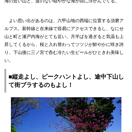
海の近い山と、波のない穏やかな海が頭に浮かんでくる。
よい思い出があるのは、六甲山地の西端に位置する須磨ア
ルプス。新幹線と在来線で容易にアクセスできるし、なにせ
山と町と瀬戸内海がとても近い。月半ばを過ぎると気温も上
昇してくるから、桜と入れ替わってツツジが鮮やかに咲き誇
り、下山後に三ノ宮で呑む冷たい生ビールがひときわ美味し
い。
■
縦走よし、ピークハントよし、途中下山し
て街ブラするのもよし！