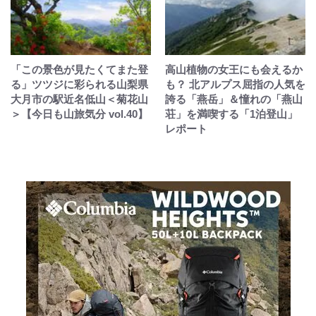
「この景色が見たくてまた登
高山植物の女王にも会えるか
る」ツツジに彩られる山梨県
も？ 北アルプス屈指の人気を
大月市の駅近名低山＜菊花山
誇る「燕岳」＆憧れの「燕山
＞【今日も山旅気分 vol.40】
荘」を満喫する「1泊登山」
レポート