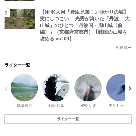
【NHK大河『豊臣兄弟！』ゆかりの城】
実にしつこい… 光秀が築いた「丹波 二大
山城」のひとつ「丹波国・周山城〈前
編〉」（京都府京都市）【戦国の山城を
攻める vol.09】
今泉 慎一
ライター一覧
篠塚 理沙
杉田 紅葉
桜野 なぎ
モリミヤ ダイ
ライター一覧