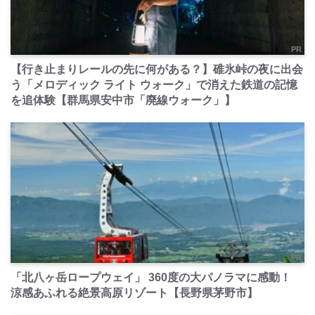
PR
【行き止まりレールの先に何がある？】碓氷峠の夜に出会
う「メロディック ライト ウォーク」で消えた鉄道の記憶
を追体験【群馬県安中市「廃線ウォーク」】
PR
「北八ヶ岳ロープウェイ」 360度の大パノラマに感動！
涼感あふれる絶景高原リゾート【長野県茅野市】