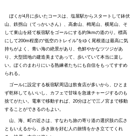
ぼくが4月に歩いたコースは、塩屋駅からスタートして鉢伏
山、鉄拐山（てっかいさん）、高倉山、栂尾山、横尾山、そ
して東山を経て板宿駅をゴールにする約9kmの道のり。標高
にして200m程度の“低空のトレイル”をゆく尾根道は最高に気
持ちがよく、青い海の絶景があり、色鮮やかなツツジがあ
り、大型団地の建造美まであって、歩いていて本当に楽し
い。ぼくのまわりにいる熟練者たちにも自信をもってすすめ
られる。
ゴールに設定する板宿駅周辺は飲食店が多いから、ひとま
ず乾杯してもいいし、カフェで甘味を急速チャージするのも
捨てがたい。電車で移動すれば、20分ほどで三ノ宮まで移動
することができるのもよい。
山、海、町の近さは、すなわち旅の寄り道の選択肢の広さ
ともいえるから、歩き旅を好む人の旅情をかき立ててくれ