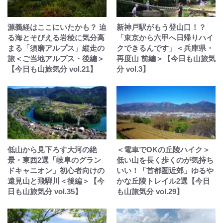
源義経はここにいたかも？ 迫
新神戸駅がもう登山口！？
る海とそびえる岩稜に気分高
「東京から六甲へ日帰りハイ
まる「須磨アルプス」縦走の
クできるんです」＜兵庫県・
旅＜ご当地アルプス・後編＞
再度山 前編＞【今日も山旅気
【今日も山旅気分 vol.21】
分 vol.3】
低山から見下ろす大河の絶
＜電車でOKの丘陵ハイク＞
景・東西2選「岐阜のグラン
低い山を長く歩くのが気持ち
ドキャニオン」初心者向けの
いい！「首都圏近郊」ゆるや
遠見山と飛騨川＜後編＞【今
かな丘陵トレイル2選【今日
日も山旅気分 vol.35】
も山旅気分 vol.29】