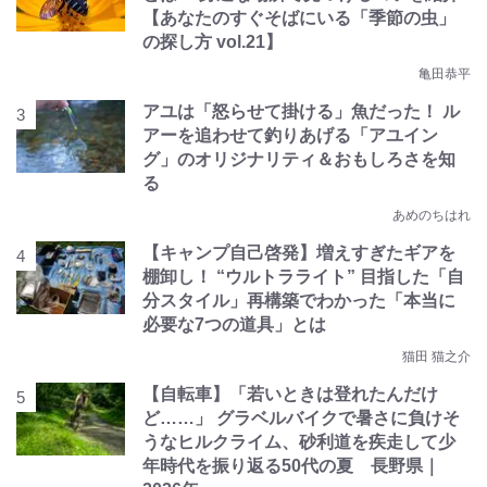
【あなたのすぐそばにいる「季節の虫」
の探し方 vol.21】
亀田恭平
アユは「怒らせて掛ける」魚だった！ ル
アーを追わせて釣りあげる「アユイン
グ」のオリジナリティ＆おもしろさを知
る
あめのちはれ
【キャンプ自己啓発】増えすぎたギアを
棚卸し！ “ウルトラライト” 目指した「自
分スタイル」再構築でわかった「本当に
必要な7つの道具」とは
猫田 猫之介
【自転車】「若いときは登れたんだけ
ど……」 グラベルバイクで暑さに負けそ
うなヒルクライム、砂利道を疾走して少
年時代を振り返る50代の夏 長野県｜