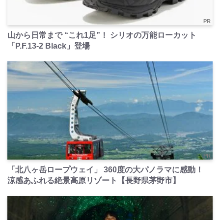
PR
山から日常まで “これ1足”！ シリオの万能ローカット
「P.F.13-2 Black」登場
PR
「北八ヶ岳ロープウェイ」 360度の大パノラマに感動！
涼感あふれる絶景高原リゾート【長野県茅野市】