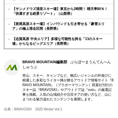
【サンメドウズ清里スキー場】東京から2時間！ 晴天率80％！
「快適すぎる絶景リゾート」（山梨県）
【斑尾高原スキー場】インバウンドも引き寄せる「豪雪エリ
ア」の極上滑走区間（長野県）
【志賀高原 中央エリア】多様な可能性を誇る「13のスキー
場」からなるビッグエリア（長野県）
BRAVO MOUNTAIN編集部
ぶらぼーまうんてんへん
しゅうぶ
登山、スキー、キャンプなど、幅広いジャンルの外遊びに
精通した多彩なライター陣が贈るアウトドア情報サイト『B
RAVO MOUNTAIN』（ブラボーマウンテン）双葉社刊行の
スキー誌『BRAVOSKI』やアウトドア誌『soto』の厳選記
事も掲載。人気の山域紹介や注目ギアの使い方など、山に
まつわる魅力溢れたコンテンツを展開します。
出典：BRAVOSKI 2025 Winter Vol.1