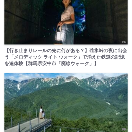
PR
【行き止まりレールの先に何がある？】碓氷峠の夜に出会
う「メロディック ライト ウォーク」で消えた鉄道の記憶
を追体験【群馬県安中市「廃線ウォーク」】
PR