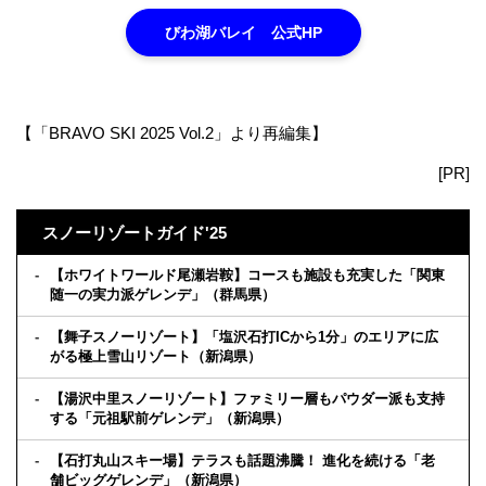
びわ湖バレイ 公式HP
【「BRAVO SKI 2025 Vol.2」より再編集】
[PR]
スノーリゾートガイド'25
【ホワイトワールド尾瀬岩鞍】コースも施設も充実した「関東
随一の実力派ゲレンデ」（群馬県）
【舞子スノーリゾート】「塩沢石打ICから1分」のエリアに広
がる極上雪山リゾート（新潟県）
【湯沢中里スノーリゾート】ファミリー層もパウダー派も支持
する「元祖駅前ゲレンデ」（新潟県）
【石打丸山スキー場】テラスも話題沸騰！ 進化を続ける「老
舗ビッグゲレンデ」（新潟県）