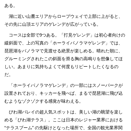
ある。
湖に近い山麓エリアからロープウェイで上部に上がると、
その先に山頂エリアのゲレンデが広がっている。
コースは全部で9つある。「打見ゲレンデ」は初心者向けの
緩斜面で、上の写真の「ホーライパノラマゲレンデ」では、
琵琶湖をパノラマで見渡せる絶景が楽しめる。晴れた朝に、
グルーミングされたこの斜面を滑る胸の高鳴りを想像してほ
しい。あまりに気持ちよくて何度もリピートしたくなるの
だ。
「ホーライパノラマゲレンデ」の一部にはスノーパークが
設置されており、キッカーを飛べば、まるで琵琶湖に飛び込
むようなゾクゾクする感覚が味わえる。
びわ湖バレイの超人気スポットは、美しい湖の眺望を楽し
める「びわ湖テラス」。ここは日本のレジャー業界における
“テラスブーム” の先駆けとなった場所で、全国の観光業界関