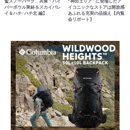
鷲スノーパーク、兵庫・ハイ
“神田エリア” に登場したア
パーボウル東鉢＆スカイバレ
イコニックなストアは開放感
イ＆ハチ･ハチ北 編】
あふれる充実の品揃え【内覧
会リポート】