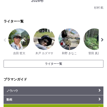
2026年
杉村 航
ライター一覧
吉田 哲大
木戸 カズマサ
和野 きなこ
菅田 真夏
ライター一覧
ブラマンガイド
ノウハウ
動画