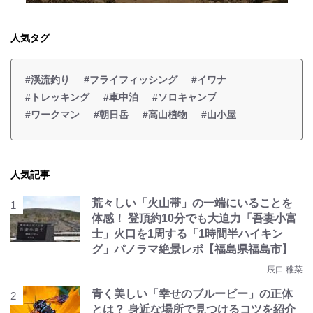
人気タグ
#渓流釣り
#フライフィッシング
#イワナ
#トレッキング
#車中泊
#ソロキャンプ
#ワークマン
#朝日岳
#高山植物
#山小屋
人気記事
荒々しい「火山帯」の一端にいることを
体感！ 登頂約10分でも大迫力「吾妻小富
士」火口を1周する「1時間半ハイキン
グ」パノラマ絶景レポ【福島県福島市】
辰口 稚菜
青く美しい「幸せのブルービー」の正体
とは？ 身近な場所で見つけるコツを紹介