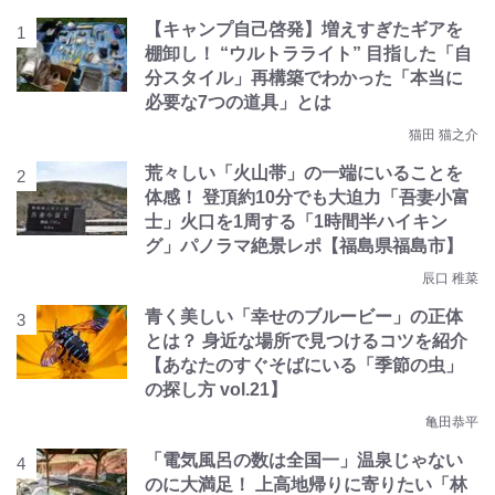
【キャンプ自己啓発】増えすぎたギアを
棚卸し！ “ウルトラライト” 目指した「自
分スタイル」再構築でわかった「本当に
必要な7つの道具」とは
猫田 猫之介
荒々しい「火山帯」の一端にいることを
体感！ 登頂約10分でも大迫力「吾妻小富
士」火口を1周する「1時間半ハイキン
グ」パノラマ絶景レポ【福島県福島市】
辰口 稚菜
青く美しい「幸せのブルービー」の正体
とは？ 身近な場所で見つけるコツを紹介
【あなたのすぐそばにいる「季節の虫」
の探し方 vol.21】
亀田恭平
「電気風呂の数は全国一」温泉じゃない
のに大満足！ 上高地帰りに寄りたい「林