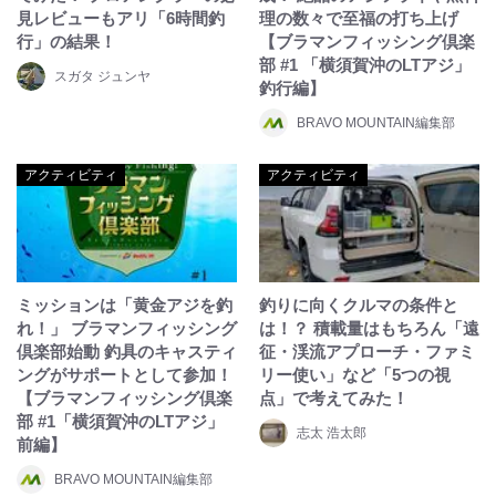
見レビューもアリ「6時間釣
理の数々で至福の打ち上げ
行」の結果！
【ブラマンフィッシング倶楽
部 #1 「横須賀沖のLTアジ」
スガタ ジュンヤ
釣行編】
BRAVO MOUNTAIN編集部
アクティビティ
アクティビティ
ミッションは「黄金アジを釣
釣りに向くクルマの条件と
れ！」 ブラマンフィッシング
は！？ 積載量はもちろん「遠
倶楽部始動 釣具のキャスティ
征・渓流アプローチ・ファミ
ングがサポートとして参加！
リー使い」など「5つの視
【ブラマンフィッシング倶楽
点」で考えてみた！
部 #1「横須賀沖のLTアジ」
志太 浩太郎
前編】
BRAVO MOUNTAIN編集部