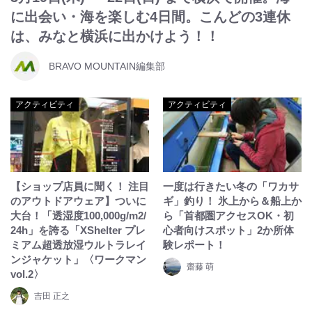
に出会い・海を楽しむ4日間。こんどの3連休
は、みなと横浜に出かけよう！！
BRAVO MOUNTAIN編集部
アクティビティ
アクティビティ
【ショップ店員に聞く！ 注目
一度は行きたい冬の「ワカサ
のアウトドアウェア】ついに
ギ」釣り！ 氷上から＆船上か
大台！「透湿度100,000g/m2/
ら「首都圏アクセスOK・初
24h」を誇る「XShelter プレ
心者向けスポット」2か所体
ミアム超透放湿ウルトラレイ
験レポート！
ンジャケット」〈ワークマン
齋藤 萌
vol.2〉
吉田 正之