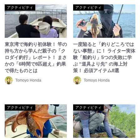
アクティビティ
アクティビティ
東京湾で海釣り初体験！ 竿の
一度陥ると「釣りどころでは
持ち方から学んだ親子の「ク
ない事態」に！ ライター実体
ロダイ釣行」レポート！ まさ
験「船釣り」5つの失敗に学
かの「6時間で8匹超え」釣果
ぶ “道具より先” の海上対
で得たものとは
策！ 必須アイテム8選
Tomoyo Honda
Tomoyo Honda
アクティビティ
アクティビティ