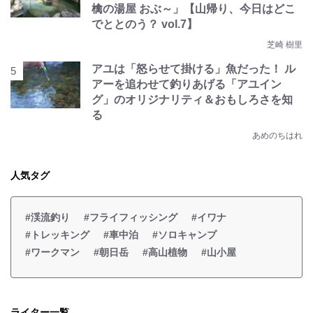
檎の湯屋 おぶ～」【山帰り、今日はどこ
でととのう？ vol.7】
芝崎 樹里
アユは「怒らせて掛ける」魚だった！ ル
アーを追わせて釣りあげる「アユイン
グ」のオリジナリティ＆おもしろさを知
る
あめのちはれ
人気タグ
#渓流釣り
#フライフィッシング
#イワナ
#トレッキング
#車中泊
#ソロキャンプ
#ワークマン
#朝日岳
#高山植物
#山小屋
ライター一覧