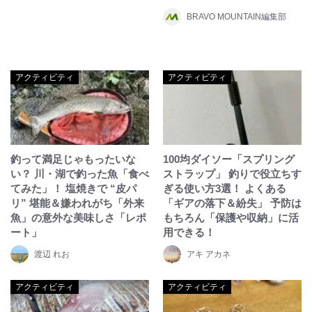
BRAVO MOUNTAIN編集部
アクティビティ
アクティビティ
釣って満足じゃもったいな
100均ダイソー「スプリング
い？ 川・湖で釣った魚「食べ
ストラップ」 釣りで役立ちす
てみた」！ 塩焼きで “皮パ
ぎる使い方3選！ よくある
リ” 堪能＆嫌われがち「外来
「ギアの落下＆紛失」 予防は
魚」の意外な美味しさ「レポ
もちろん「保護や収納」に活
ート」
用できる！
渡辺 れお
アキ アカネ
アクティビティ
アクティビティ