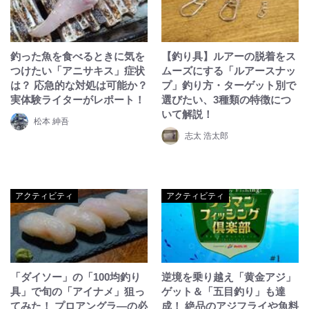
釣った魚を食べるときに気を
【釣り具】ルアーの脱着をス
つけたい「アニサキス」症状
ムーズにする「ルアースナッ
は？ 応急的な対処は可能か？
プ」釣り方・ターゲット別で
実体験ライターがレポート！
選びたい、3種類の特徴につ
いて解説！
松本 紳吾
志太 浩太郎
アクティビティ
アクティビティ
「ダイソー」の「100均釣り
逆境を乗り越え「黄金アジ」
具」で旬の「アイナメ」狙っ
ゲット＆「五目釣り」も達
てみた！ プロアングラ―の必
成！ 絶品のアジフライや魚料