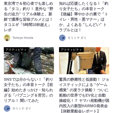
東京湾で＆初心者でも楽しめ
知れば応援したくなる！「釣
る「タコ」釣り！ 意外な “野
り女子たち」の本音トーク
生の迫力” リアル体験と、新
【後編】華やかさの裏で「ト
鮮で濃厚な旨味グルメとは！
イレ・男性・悪マナー」ほ
タコエギ「5時間10杯超え」
か、よくある ”しんどい” ト
レポ
ラブルとは！
Tomoyo Honda
モリミヤ ダイ
アクティビティ
アクティビティ
SNSでは分からない！「釣り
驚異の静粛性と低振動！ ジョ
女子たち」の本音トーク【前
イスティックによる “ゲーム
編】始めたきっかけ・知られ
感覚” の楽ラク操船！ ついに
ざる「パプニング＆苦労」の
船舶の世界でもEV化と自動
リアル！ 聞いてみた
操縦化！？ ヤマハ発動機が国
内投入の新型HARMO発表会
モリミヤ ダイ
【体験乗船会レポート】