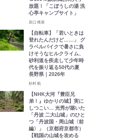
放題！「こぼうしの湯 洗
心亭キャンプサイト」
辰口 稚菜
【自転車】「若いときは
登れたんだけど……」 グ
ラベルバイクで暑さに負
けそうなヒルクライム、
砂利道を疾走して少年時
代を振り返る50代の夏
長野県｜2026年
杉村 航
【NHK大河『豊臣兄
弟！』ゆかりの城】実に
しつこい… 光秀が築いた
「丹波 二大山城」のひと
つ「丹波国・周山城〈前
編〉」（京都府京都市）
【戦国の山城を攻める