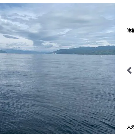
連
AKB48さっほーの動画連
映える山のテン場
載「日本全国駅弁の旅」
人