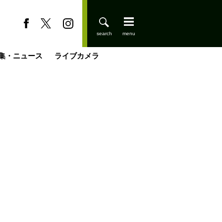
集・ニュース
ライブカメラ
缶たん”CAN”P料理
小屋を興して
国の街角で
ーのネパール移住見聞録「Like a Rolling Stone」
具＆技術研究所
きららの“おぜ沼“日記
山小屋はじめます
煎して走る男
載
スキー場
登りはじめました
山小屋