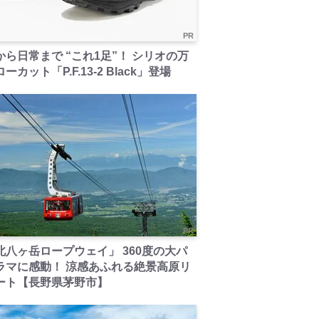
PR
から日常まで “これ1足”！ シリオの万
ーカット「P.F.13-2 Black」登場
PR
北八ヶ岳ロープウェイ」 360度の大パ
ラマに感動！ 涼感あふれる絶景高原リ
ート【長野県茅野市】