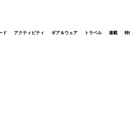
ード
アクティビティ
ギア＆ウェア
トラベル
連載
特
メラ
MTB
写真・動画
その他アクティビティ
キャンプ
スノー
その他
温泉・宿
名所・観光
缶詰博士の
そこに山
ブーツの
季節の虫
日本人ハイカ
低山小道
尾瀬ガイド
わたし、
耕して焙
その他連
フィッシング
登山
食事・お酒
日本で山