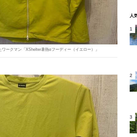
人
ワークマン「XShelter暑熱αフーディー（イエロー）」