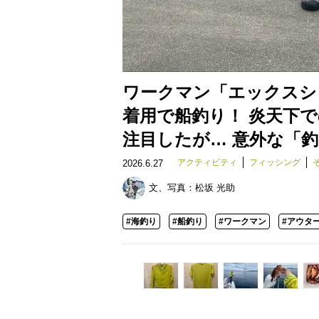
ワークマン「エックスシ
着用で船釣り！ 炎天下
注目したが… 意外な「
アクティビティ
フィッシング
2026.6.27
文、写真：
松坂 光助
#海釣り
#船釣り
#ワークマン
#アウタ