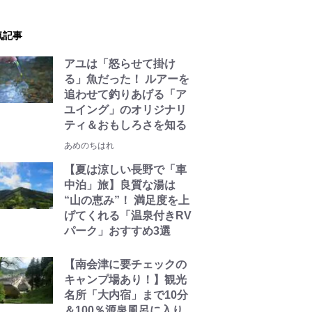
気記事
アユは「怒らせて掛け
る」魚だった！ ルアーを
追わせて釣りあげる「ア
ユイング」のオリジナリ
ティ＆おもしろさを知る
あめのちはれ
【夏は涼しい長野で「車
中泊」旅】良質な湯は
“山の恵み”！ 満足度を上
げてくれる「温泉付きRV
パーク」おすすめ3選
【南会津に要チェックの
キャンプ場あり！】観光
名所「大内宿」まで10分
＆100％源泉風呂に入り