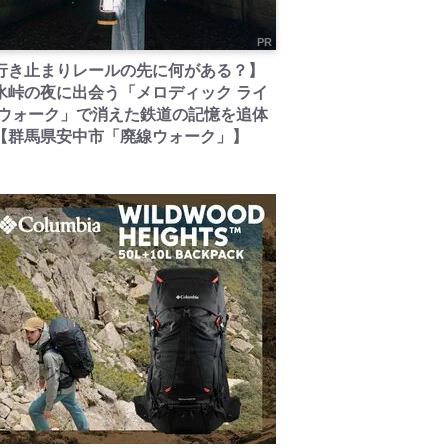
PR
行き止まりレールの先に何がある？】
氷峠の夜に出会う「メロディック ライ
 ウォーク」で消えた鉄道の記憶を追体
【群馬県安中市「廃線ウォーク」】