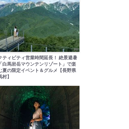
PR
クティビティ営業時間延長！ 絶景避暑
「白馬岩岳マウンテンリゾート」で楽
む夏の限定イベント＆グルメ【長野県
馬村】