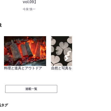
vol.09】
今泉 慎一
載
料理と道具とアウトドア
自然と写真を楽しむ日々
そこに
連載一覧
気タグ