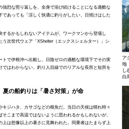
の強烈な照り返しを、全身で浴び続けることになる過酷な
下であっても「涼しく快適に釣りがしたい、日焼けはした
決するかもしれないアイテムが、ワークマンから登場し
次世代ウェア「XShelter（エックスシェルター）」シ
ア
ートで伊根沖へ出船し、日陰ゼロの過酷な環境下でその実
地
けではわからない、釣り人目線でのリアルな長所と短所を
し
白
。夏の船釣りは「暑さ対策」が命
やキジハタ、カサゴなどの根魚だ。当日の天候は晴れ時々
ればそこまで高温ではないように思われるかもしれないが、
の上は想像以上の暑さに見舞われた。同乗者はたまらず上