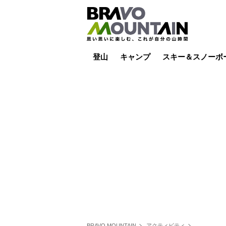
登山
キャンプ
スキー＆スノーボ
山小屋泊
山小屋ライブカメラ
テント泊
雪山
低山
山ご飯
その他登山
焚き火
その他キャンプ
スキー場ライブカ
バックカントリー
日帰り
キャンプ飯
スキー場
BRAVO MOUNTAIN
アクティビティ