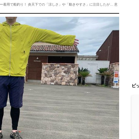
ー着用で船釣り！ 炎天下での「涼しさ」や「動きやすさ」に注目したが… 意
ピ