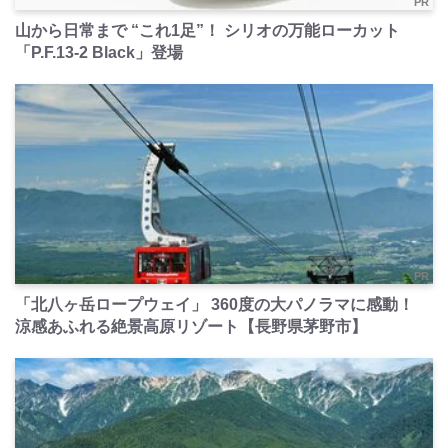
PR
山から日常まで “これ1足”！ シリオの万能ローカット
「P.F.13-2 Black」登場
PR
「北八ヶ岳ロープウェイ」 360度の大パノラマに感動！
涼感あふれる絶景高原リゾート【長野県茅野市】