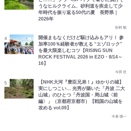
うなヒルクライム、砂利道を疾走して少
年時代を振り返る50代の夏 長野県｜
2026年
杉村 航
開催まもなくだけど駆け込みもアリ！ 参
加率100％経験者が教える “エゾロック”
を最大限楽しむコツ【RISING SUN
ROCK FESTIVAL 2026 in EZO・8/14～
16】
今田 壮
【NHK大河『豊臣兄弟！』ゆかりの城】
実にしつこい… 光秀が築いた「丹波 二大
山城」のひとつ「丹波国・周山城〈前
編〉」（京都府京都市）【戦国の山城を
攻める vol.09】
今泉 慎一