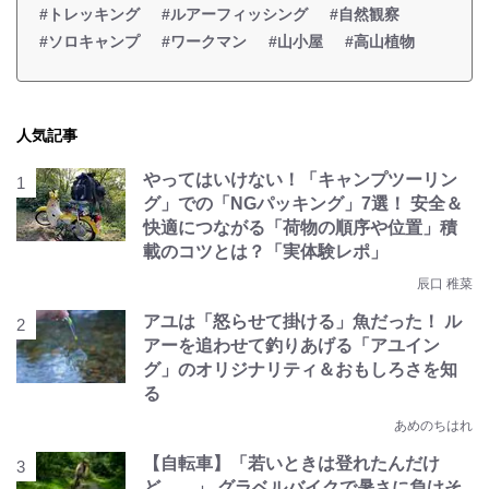
#トレッキング
#ルアーフィッシング
#自然観察
#ソロキャンプ
#ワークマン
#山小屋
#高山植物
人気記事
やってはいけない！「キャンプツーリン
グ」での「NGパッキング」7選！ 安全＆
快適につながる「荷物の順序や位置」積
載のコツとは？「実体験レポ」
辰口 稚菜
アユは「怒らせて掛ける」魚だった！ ル
アーを追わせて釣りあげる「アユイン
グ」のオリジナリティ＆おもしろさを知
る
あめのちはれ
【自転車】「若いときは登れたんだけ
ど……」 グラベルバイクで暑さに負けそ