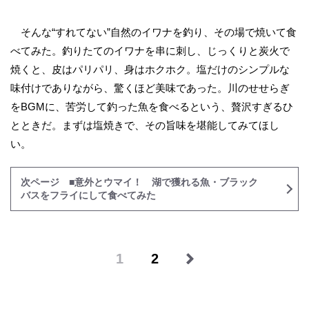
そんな“すれてない”自然のイワナを釣り、その場で焼いて食
べてみた。釣りたてのイワナを串に刺し、じっくりと炭火で
焼くと、皮はパリパリ、身はホクホク。塩だけのシンプルな
味付けでありながら、驚くほど美味であった。川のせせらぎ
をBGMに、苦労して釣った魚を食べるという、贅沢すぎるひ
とときだ。まずは塩焼きで、その旨味を堪能してみてほし
い。
次ページ ■意外とウマイ！ 湖で獲れる魚・ブラック
バスをフライにして食べてみた
1
2