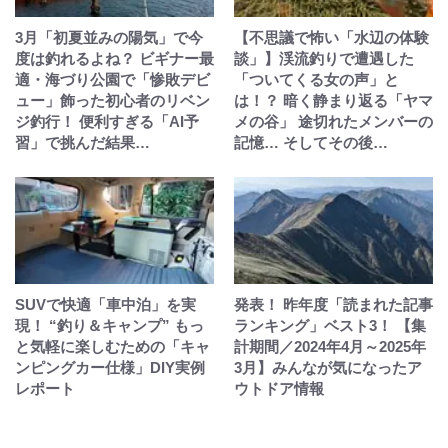
3月「初夏並みの陽気」で今
【不思議で怖い「水辺の体験
度は釣れるよね？ ビギナー最
談」】渓流釣りで遭遇した
適・海づり公園で「惨敗デビ
「ついてくる女の声」と
ュー」飾った初心者のリベン
は！？ 暗く静まり返る「ヤマ
ジ釣行！ 便利すぎる「AI予
メの谷」 途切れたメンバーの
習」で挑んだ結果…
記憶… そしてその後…
SUVで快適「車中泊」を実
発表！ 昨年度「読まれた記事
現！ “釣り＆キャンプ” もっ
ランキング」ベスト3！ 【集
と気軽に楽しむための「キャ
計期間／2024年4月～2025年
ンピングカー仕様」DIY実例
3月】みんなが気になったア
レポート
ウトドア情報