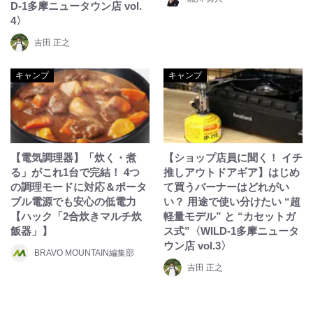
D-1多摩ニュータウン店 vol.
4〉
吉田 正之
キャンプ
キャンプ
【電気調理器】「炊く・煮
【ショップ店員に聞く！ イチ
る」がこれ1台で完結！ 4つ
推しアウトドアギア】はじめ
の調理モードに対応＆ポータ
て買うバーナーはどれがい
ブル電源でも安心の低電力
い？ 用途で使い分けたい “超
【ハック「2合炊きマルチ炊
軽量モデル” と “カセットガ
飯器」】
ス式”〈WILD-1多摩ニュータ
ウン店 vol.3〉
BRAVO MOUNTAIN編集部
吉田 正之