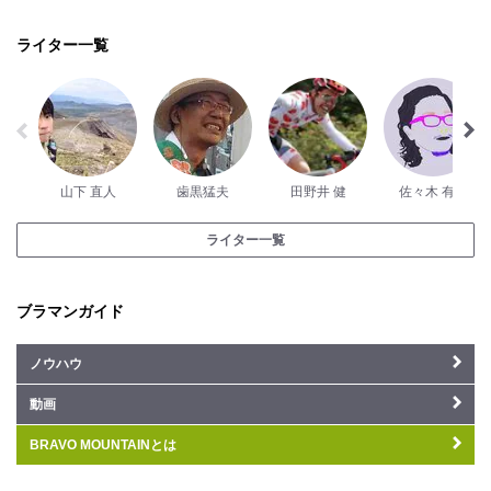
ライター一覧
山下 直人
歯黒猛夫
田野井 健
佐々木 有介
ライター一覧
ブラマンガイド
ノウハウ
動画
BRAVO MOUNTAINとは