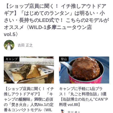
【ショップ店員に聞く！ イチ推しアウトドア
ギア】「はじめてのランタン」は明るい・小
さい・長持ちのLED式で！ こちらの2モデルが
オススメ〈WILD-1多摩ニュータウン店
vol.5〉
吉田 正之
キャンプ
登山
【ショップ店員に聞く！ イチ
キャンプに手軽に1品プラ
推しアウトドアギア】 「キ
ス！「丸ごと料理缶詰」3選
ャンプの醍醐味」満喫に必須
【缶詰博士の缶たん”CAN”P
の「焚き火台」人気No.1の定
料理 vol.88】
番＆コンパクトモデル〈WIL
黒川 勇人