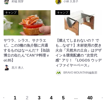
村磁 朔芽
小林 久美子
キャンプ
キャンプ
サワラ、シラス、サクラエ
【燃えてしまわないの？ で
ビ。この3種の魚介類に共通
も…なぜ？】木材使用の焚き
するものはなーんだ？【缶詰
火台「天然木の土台」はデザ
博士の缶たん”CAN”P料理 v
イン＆環境配慮の “次世代
ol.85】
感” アリ！ 「LOGOS ウッデ
ィファイヤーベース」
黒川 勇人
BRAVO MOUNTAIN編集部
1
2
3
4
5
40
…