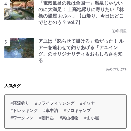
「電気風呂の数は全国一」温泉じゃない
のに大満足！ 上高地帰りに寄りたい「林
檎の湯屋 おぶ～」【山帰り、今日はどこ
でととのう？ vol.7】
芝崎 樹里
アユは「怒らせて掛ける」魚だった！ ル
アーを追わせて釣りあげる「アユイン
グ」のオリジナリティ＆おもしろさを知
る
あめのちはれ
人気タグ
#渓流釣り
#フライフィッシング
#イワナ
#トレッキング
#車中泊
#ソロキャンプ
#ワークマン
#朝日岳
#高山植物
#山小屋