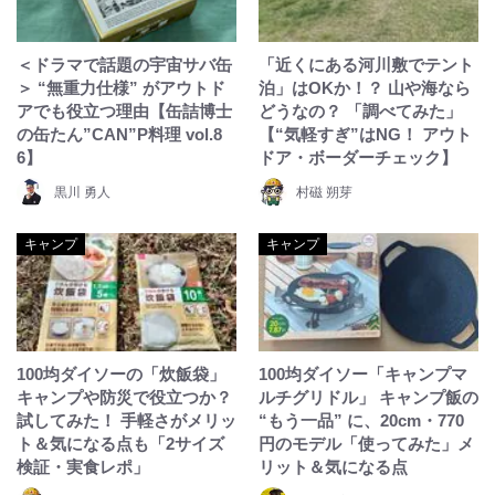
＜ドラマで話題の宇宙サバ缶
「近くにある河川敷でテント
＞ “無重力仕様” がアウトド
泊」はOKか！？ 山や海なら
アでも役立つ理由【缶詰博士
どうなの？ 「調べてみた」
の缶たん”CAN”P料理 vol.8
【“気軽すぎ”はNG！ アウト
6】
ドア・ボーダーチェック】
黒川 勇人
村磁 朔芽
キャンプ
キャンプ
100均ダイソーの「炊飯袋」
100均ダイソー「キャンプマ
キャンプや防災で役立つか？
ルチグリドル」 キャンプ飯の
試してみた！ 手軽さがメリッ
“もう一品” に、20cm・770
ト＆気になる点も「2サイズ
円のモデル「使ってみた」メ
検証・実食レポ」
リット＆気になる点