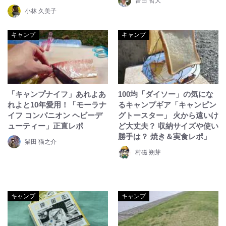
吉田 哲大
小林 久美子
キャンプ
キャンプ
「キャンプナイフ」あれよあ
100均「ダイソー」の気にな
れよと10年愛用！「モーラナ
るキャンプギア「キャンピン
イフ コンパニオン ヘビーデ
グトースター」 火から遠いけ
ューティー」正直レポ
ど大丈夫？ 収納サイズや使い
勝手は？ 焼き＆実食レポ」
猫田 猫之介
村磁 朔芽
キャンプ
キャンプ