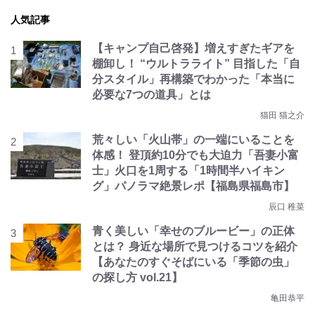
人気記事
【キャンプ自己啓発】増えすぎたギアを
棚卸し！ “ウルトラライト” 目指した「自
分スタイル」再構築でわかった「本当に
必要な7つの道具」とは
猫田 猫之介
荒々しい「火山帯」の一端にいることを
体感！ 登頂約10分でも大迫力「吾妻小富
士」火口を1周する「1時間半ハイキン
グ」パノラマ絶景レポ【福島県福島市】
辰口 稚菜
青く美しい「幸せのブルービー」の正体
とは？ 身近な場所で見つけるコツを紹介
【あなたのすぐそばにいる「季節の虫」
の探し方 vol.21】
亀田恭平