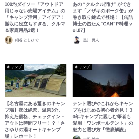
100均ダイソー「アウトドア
あの “クルクル開け” ができ
用じゃない売場アイテム」の
ます「ノザキのポーク缶」が
「キャンプ活用」アイデア！
巻き取り鍵式で登場！【缶詰
撤収に役立ちすぎる、クルマ
博士の缶たん”CAN”P料理 v
＆家庭用品3選！
ol.87】
細谷 としひで
黒川 勇人
キャンプ
キャンプ
【名古屋にある驚きのキャン
テント選びやこれからキャン
プ場】夜は絶景、温泉3分、
プをはじめる初心者必見！ 3
抑えた価格、チェックイン・
0年キャンプに親しむ筆者も
アウトは時間フリー！？「さ
愛用「ワンポールテント」の
さゆりの湯オートキャンプ
魅力と選び方「徹底解説」
場」レポート！