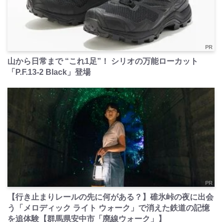
PR
山から日常まで “これ1足”！ シリオの万能ローカット
「P.F.13-2 Black」登場
PR
【行き止まりレールの先に何がある？】碓氷峠の夜に出会
う「メロディック ライト ウォーク」で消えた鉄道の記憶
を追体験【群馬県安中市「廃線ウォーク」】