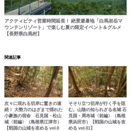
PR
アクティビティ営業時間延長！ 絶景避暑地「白馬岩岳マ
ウンテンリゾート」で楽しむ夏の限定イベント＆グルメ
【長野県白馬村】
関連記事
次々に現れる切岸に驚きの連
そそり立つ切岸が行く手を阻
続！ 大勢力のはざまで揺れた
む。山陰の知られざる名城 石
小豪族の宿命 石見国・松山
見国・周布城〈前編〉（島根
城〈前編〉（島根県江津市）
県浜田市）【戦国の山城を攻
【戦国の山城を攻める vol.0
める vol.01】