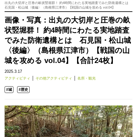
出丸の大切岸と圧巻の畝状竪堀群！ 約4時間にわたる実地踏査でみた防衛遺構とは
石見国・松山城〈後編〉（島根県江津市）【戦国の山城を攻める vol.04】
画像・写真：出丸の大切岸と圧巻の畝
状竪堀群！ 約4時間にわたる実地踏査
でみた防衛遺構とは 石見国・松山城
〈後編〉（島根県江津市）【戦国の山
城を攻める vol.04】【合計24枚】
2025.3.17
アクティビティ
その他アクティビティ
名所・観光
#城
#歴史