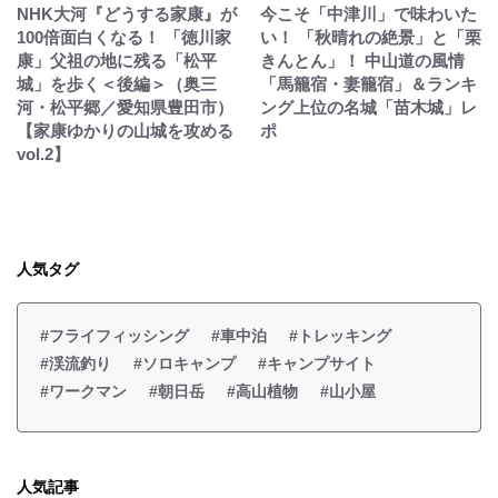
NHK大河『どうする家康』が
今こそ「中津川」で味わいた
100倍面白くなる！ 「徳川家
い！ 「秋晴れの絶景」と「栗
康」父祖の地に残る「松平
きんとん」！ 中山道の風情
城」を歩く＜後編＞（奥三
「馬籠宿・妻籠宿」＆ランキ
河・松平郷／愛知県豊田市）
ング上位の名城「苗木城」レ
【家康ゆかりの山城を攻める
ポ
vol.2】
人気タグ
#フライフィッシング
#車中泊
#トレッキング
#渓流釣り
#ソロキャンプ
#キャンプサイト
#ワークマン
#朝日岳
#高山植物
#山小屋
人気記事