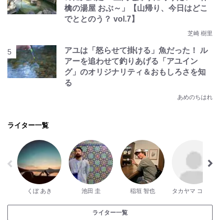
檎の湯屋 おぶ～」【山帰り、今日はどこ
でととのう？ vol.7】
芝崎 樹里
アユは「怒らせて掛ける」魚だった！ ル
アーを追わせて釣りあげる「アユイン
グ」のオリジナリティ＆おもしろさを知
る
あめのちはれ
ライター一覧
くぼ あき
池田 圭
稲垣 智也
タカヤマ コジロー
ライター一覧