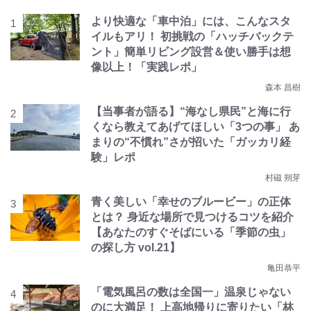
より快適な「車中泊」には、こんなスタ
イルもアリ！ 初挑戦の「ハッチバックテ
ント」簡単リビング設営＆使い勝手は想
像以上！「実践レポ」
森本 昌樹
【当事者が語る】“海なし県民”と海に行
くなら教えてあげてほしい「3つの事」 あ
まりの“不慣れ”さが招いた「ガッカリ経
験」レポ
村磁 朔芽
青く美しい「幸せのブルービー」の正体
とは？ 身近な場所で見つけるコツを紹介
【あなたのすぐそばにいる「季節の虫」
の探し方 vol.21】
亀田恭平
「電気風呂の数は全国一」温泉じゃない
のに大満足！ 上高地帰りに寄りたい「林