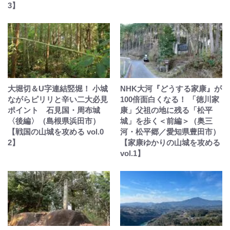
3】
大堀切＆U字連結竪堀！ 小城
NHK大河『どうする家康』が
ながらピリリと辛い二大必見
100倍面白くなる！ 「徳川家
ポイント 石見国・周布城
康」父祖の地に残る「松平
〈後編〉（島根県浜田市）
城」を歩く＜前編＞（奥三
【戦国の山城を攻める vol.0
河・松平郷／愛知県豊田市）
2】
【家康ゆかりの山城を攻める
vol.1】