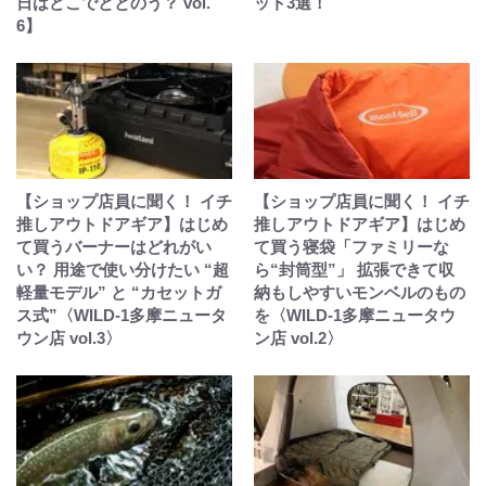
日はどこでととのう？ vol.
ット3選！
6】
【ショップ店員に聞く！ イチ
【ショップ店員に聞く！ イチ
推しアウトドアギア】はじめ
推しアウトドアギア】はじめ
て買うバーナーはどれがい
て買う寝袋「ファミリーな
い？ 用途で使い分けたい “超
ら“封筒型”」 拡張できて収
軽量モデル” と “カセットガ
納もしやすいモンベルのもの
ス式”〈WILD-1多摩ニュータ
を〈WILD-1多摩ニュータウ
ウン店 vol.3〉
ン店 vol.2〉