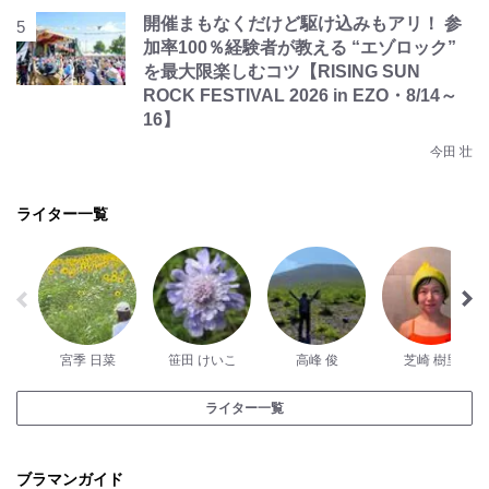
開催まもなくだけど駆け込みもアリ！ 参
加率100％経験者が教える “エゾロック”
を最大限楽しむコツ【RISING SUN
ROCK FESTIVAL 2026 in EZO・8/14～
16】
今田 壮
ライター一覧
宮季 日菜
笹田 けいこ
高峰 俊
芝崎 樹里
ライター一覧
ブラマンガイド