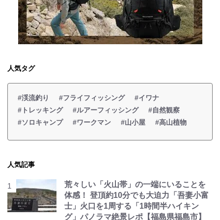
人気タグ
#渓流釣り
#フライフィッシング
#イワナ
#トレッキング
#ルアーフィッシング
#自然観察
#ソロキャンプ
#ワークマン
#山小屋
#高山植物
人気記事
荒々しい「火山帯」の一端にいることを
体感！ 登頂約10分でも大迫力「吾妻小富
士」火口を1周する「1時間半ハイキン
グ」パノラマ絶景レポ【福島県福島市】