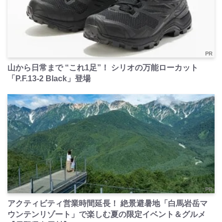
PR
山から日常まで “これ1足”！ シリオの万能ローカット
「P.F.13-2 Black」登場
PR
アクティビティ営業時間延長！ 絶景避暑地「白馬岩岳マ
ウンテンリゾート」で楽しむ夏の限定イベント＆グルメ