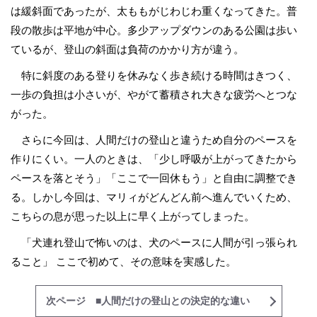
は緩斜面であったが、太ももがじわじわ重くなってきた。普
段の散歩は平地が中心。多少アップダウンのある公園は歩い
ているが、登山の斜面は負荷のかかり方が違う。
特に斜度のある登りを休みなく歩き続ける時間はきつく、
一歩の負担は小さいが、やがて蓄積され大きな疲労へとつな
がった。
さらに今回は、人間だけの登山と違うため自分のペースを
作りにくい。一人のときは、「少し呼吸が上がってきたから
ペースを落とそう」「ここで一回休もう」と自由に調整でき
る。しかし今回は、マリィがどんどん前へ進んでいくため、
こちらの息が思った以上に早く上がってしまった。
「犬連れ登山で怖いのは、犬のペースに人間が引っ張られ
ること」 ここで初めて、その意味を実感した。
次ページ ■人間だけの登山との決定的な違い