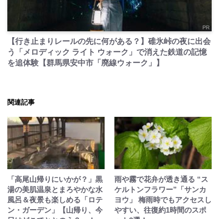
PR
【行き止まりレールの先に何がある？】碓氷峠の夜に出会
う「メロディック ライト ウォーク」で消えた鉄道の記憶
を追体験【群馬県安中市「廃線ウォーク」】
関連記事
「高尾山帰りにいかが？」黒
雨や霧で花弁が透き通る “ス
湯の美肌温泉とまろやかな水
ケルトンフラワー”「サンカ
風呂＆夜景も楽しめる「ロテ
ヨウ」 梅雨時でもアクセスし
ン・ガーデン」【山帰り、今
やすい、往復約1時間のスポ