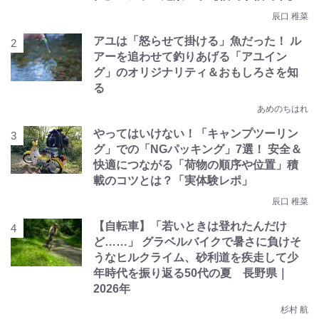
辰口 稚菜
アユは「怒らせて掛ける」魚だった！ ル
アーを追わせて釣りあげる「アユイン
グ」のオリジナリティ＆おもしろさを知
る
あめのちはれ
やってはいけない！「キャンプツーリン
グ」での「NGパッキング」7選！ 安全＆
快適につながる「荷物の順序や位置」積
載のコツとは？「実体験レポ」
辰口 稚菜
【自転車】「若いときは登れたんだけ
ど……」 グラベルバイクで暑さに負けそ
うなヒルクライム、砂利道を疾走して少
年時代を振り返る50代の夏 長野県｜
2026年
杉村 航