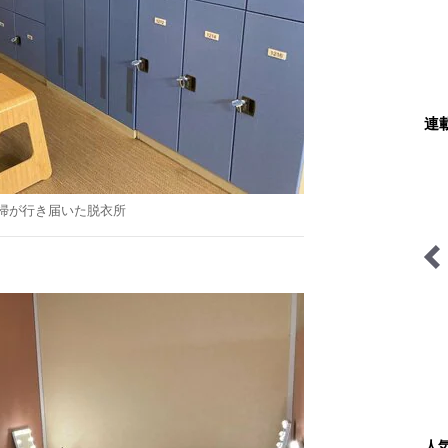
連
掃が行き届いた脱衣所
山帰り、今日はどこでとと
ハイカー女子の一杯
のう？
人