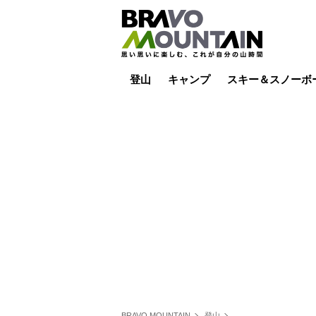
登山
キャンプ
スキー＆スノーボ
山小屋泊
山小屋ライブカメラ
テント泊
雪山
低山
山ご飯
その他登山
焚き火
その他キャンプ
スキー場ライブカ
バックカントリー
日帰り
キャンプ飯
スキー場
BRAVO MOUNTAIN
登山