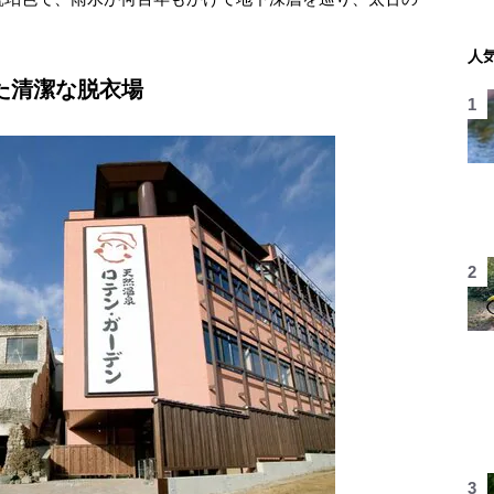
。
人
た清潔な脱衣場