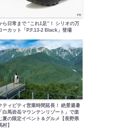
PR
から日常まで “これ1足”！ シリオの万
ーカット「P.F.13-2 Black」登場
PR
クティビティ営業時間延長！ 絶景避暑
「白馬岩岳マウンテンリゾート」で楽
む夏の限定イベント＆グルメ【長野県
馬村】