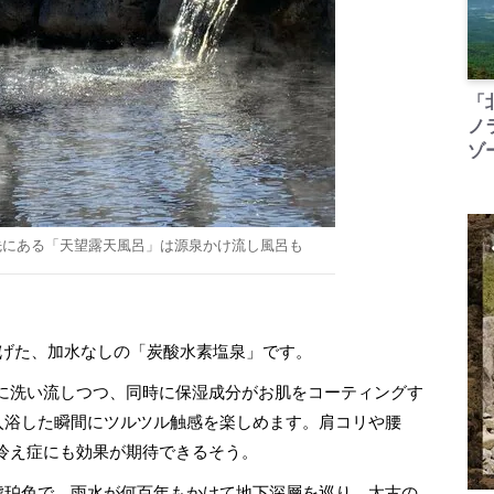
「
ノ
ゾ
先にある「天望露天風呂」は源泉かけ流し風呂も
上げた、加水なしの「炭酸水素塩泉」です。
に洗い流しつつ、同時に保湿成分がお肌をコーティングす
、入浴した瞬間にツルツル触感を楽しめます。肩コリや腰
冷え症にも効果が期待できるそう。
琥珀色で、雨水が何百年もかけて地下深層を巡り、太古の