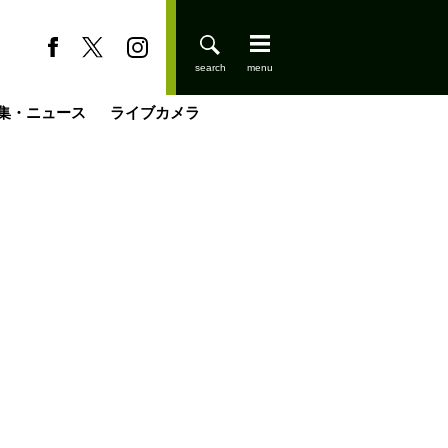
集・ニュース
ライブカメラ
缶たん”CAN”P料理
小屋を興して
国の街角で
ーのネパール移住見聞録「Like a Rolling Stone」
具＆技術研究所
きららの“おぜ沼“日記
山小屋はじめます
煎して走る男
載
スキー場
登りはじめました
山小屋