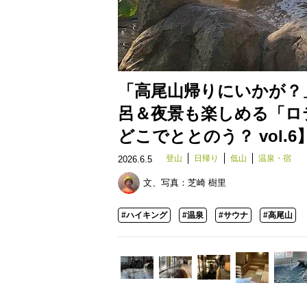
「高尾山帰りにいかが？
呂＆夜景も楽しめる「ロ
どこでととのう？ vol.6
登山
日帰り
低山
温泉・宿
2026.6.5
文、写真：
芝崎 樹里
#ハイキング
#温泉
#サウナ
#高尾山