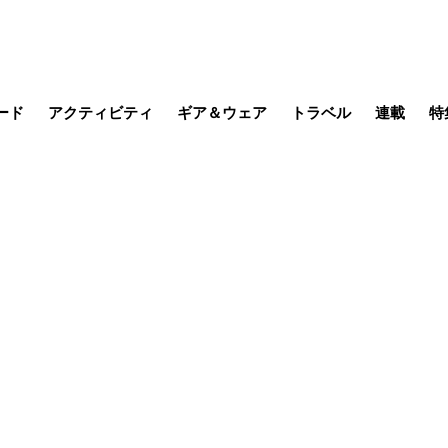
ード
アクティビティ
ギア＆ウェア
トラベル
連載
特
メラ
MTB
写真・動画
その他アクティビティ
キャンプ
スノー
その他
温泉・宿
名所・観光
缶詰博士の
そこに山
ブーツの
季節の虫
日本人ハイカ
低山小道
尾瀬ガイド
わたし、
耕して焙
その他連
フィッシング
登山
食事・お酒
日本で山