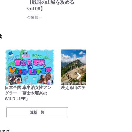
【戦国の山城を攻める
vol.09】
今泉 慎一
載
日本全国 車中泊女性アン
映える山のテン場
焚き火
グラー 「冨士木耶奈の
WILD LIFE」
連載一覧
気タグ