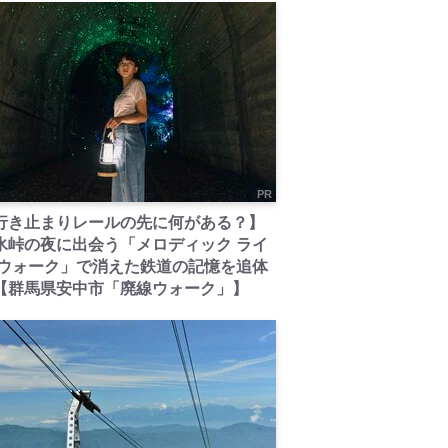
PR
行き止まりレールの先に何がある？】
氷峠の夜に出会う「メロディック ライ
 ウォーク」で消えた鉄道の記憶を追体
【群馬県安中市「廃線ウォーク」】