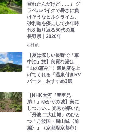
登れたんだけど……」 グ
ラベルバイクで暑さに負
けそうなヒルクライム、
砂利道を疾走して少年時
代を振り返る50代の夏
長野県｜2026年
杉村 航
【夏は涼しい長野で「車
中泊」旅】良質な湯は
“山の恵み”！ 満足度を上
げてくれる「温泉付きRV
パーク」おすすめ3選
【NHK大河『豊臣兄
弟！』ゆかりの城】実に
しつこい… 光秀が築いた
「丹波 二大山城」のひと
つ「丹波国・周山城〈前
編〉」（京都府京都市）