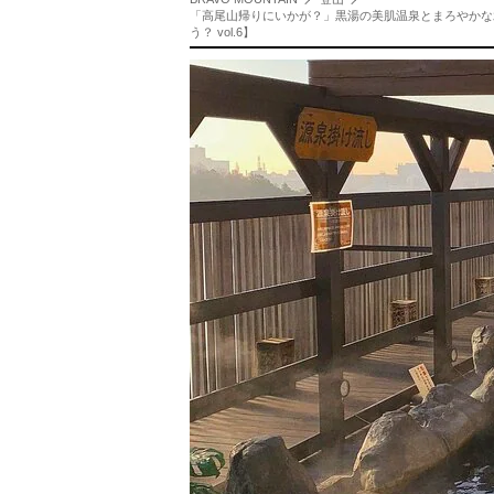
「高尾山帰りにいかが？」黒湯の美肌温泉とまろやかな
う？ vol.6】