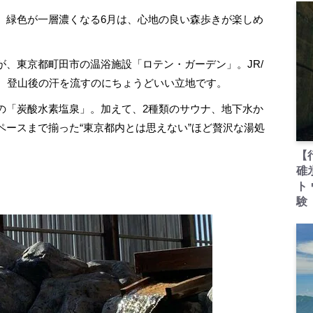
緑色が一層濃くなる6月は、心地の良い森歩きが楽しめ
、東京都町田市の温浴施設「ロテン・ガーデン」。JR/
と、登山後の汗を流すのにちょうどいい立地です。
「炭酸水素塩泉」。加えて、2種類のサウナ、地下水か
ペースまで揃った“東京都内とは思えない”ほど贅沢な湯処
【
碓
ト
験