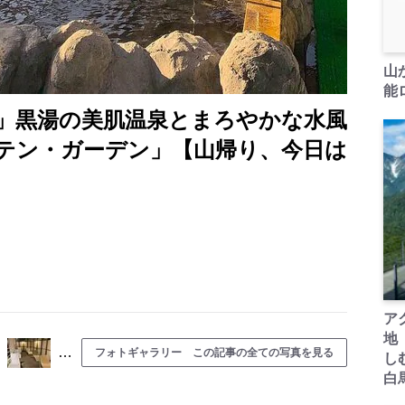
山
能ロ
」黒湯の美肌温泉とまろやかな水風
テン・ガーデン」【山帰り、今日は
】
ア
地
…
フォトギャラリー この記事の全ての写真を見る
し
白