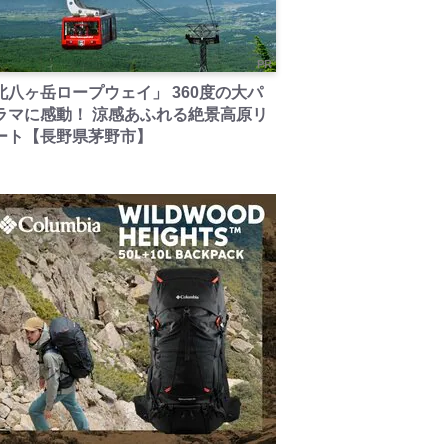
PR
北八ヶ岳ロープウェイ」 360度の大パ
ラマに感動！ 涼感あふれる絶景高原リ
ート【長野県茅野市】