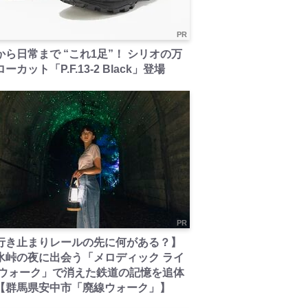
PR
から日常まで “これ1足”！ シリオの万
ーカット「P.F.13-2 Black」登場
PR
行き止まりレールの先に何がある？】
氷峠の夜に出会う「メロディック ライ
 ウォーク」で消えた鉄道の記憶を追体
【群馬県安中市「廃線ウォーク」】