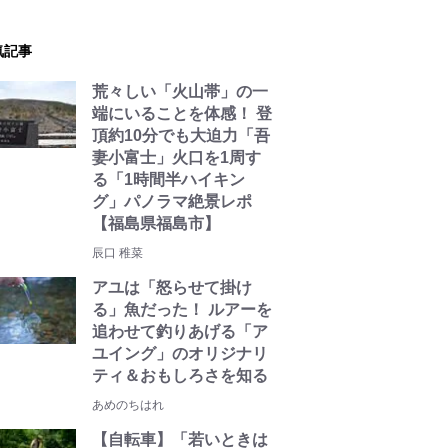
気記事
荒々しい「火山帯」の一
端にいることを体感！ 登
頂約10分でも大迫力「吾
妻小富士」火口を1周す
る「1時間半ハイキン
グ」パノラマ絶景レポ
【福島県福島市】
辰口 稚菜
アユは「怒らせて掛け
る」魚だった！ ルアーを
追わせて釣りあげる「ア
ユイング」のオリジナリ
ティ＆おもしろさを知る
あめのちはれ
【自転車】「若いときは