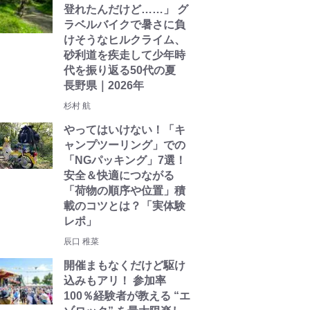
登れたんだけど……」 グ
ラベルバイクで暑さに負
けそうなヒルクライム、
砂利道を疾走して少年時
代を振り返る50代の夏
長野県｜2026年
杉村 航
やってはいけない！「キ
ャンプツーリング」での
「NGパッキング」7選！
安全＆快適につながる
「荷物の順序や位置」積
載のコツとは？「実体験
レポ」
辰口 稚菜
開催まもなくだけど駆け
込みもアリ！ 参加率
100％経験者が教える “エ