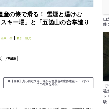
遺産の懐で滑る！ 雪煙と湯けむ
山
らスキー場」と「五箇山の合掌造り
能ロ
温泉・宿
名所・観光
史
#展望台
◆【画像】真っ白なスキー場から雪景色の世界遺産へ！（すべ
ての写真を見る）
【
碓
ト
験