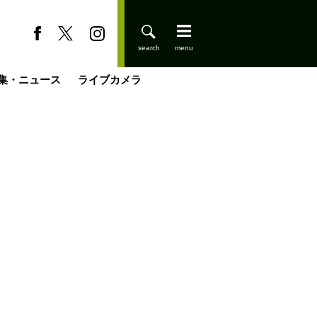
集・ニュース
ライブカメラ
缶たん”CAN”P料理
小屋を興して
国の街角で
ーのネパール移住見聞録「Like a Rolling Stone」
具＆技術研究所
きららの“おぜ沼“日記
山小屋はじめます
煎して走る男
載
スキー場
登りはじめました
山小屋