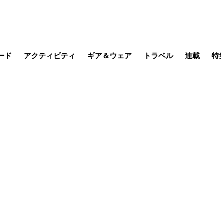
ード
アクティビティ
ギア＆ウェア
トラベル
連載
特
メラ
MTB
写真・動画
その他アクティビティ
キャンプ
スノー
その他
温泉・宿
名所・観光
缶詰博士の
そこに山
ブーツの
季節の虫
日本人ハイカ
低山小道
尾瀬ガイド
わたし、
耕して焙
その他連
フィッシング
登山
食事・お酒
日本で山