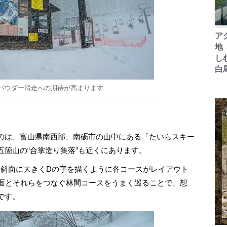
ア
地
し
白
パウダー滑走への期待が高まります
のは、富山県南西部、南砺市の山中にある「たいらスキー
箇山の“合掌造り集落”も近くにあります。
側斜面に大きくDの字を描くように各コースがレイアウト
斜面とそれらをつなぐ林間コースをうまく巡ることで、想
です。