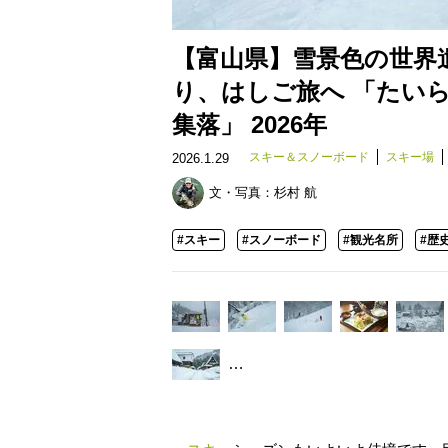
【富山県】雪景色の世界
り、はしご旅へ 「たい
集落」 2026年
スキー＆スノーボード
スキー場
2026.1.29
文・写真：
杉村 航
#スキー
#スノーボード
#観光名所
#歴
…