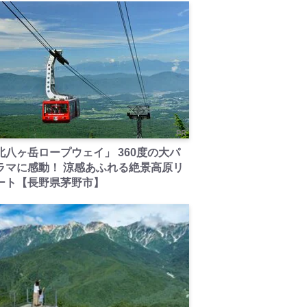
PR
北八ヶ岳ロープウェイ」 360度の大パ
ラマに感動！ 涼感あふれる絶景高原リ
ート【長野県茅野市】