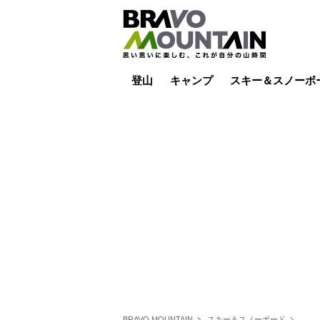
登山
キャンプ
スキー＆スノーボ
山小屋泊
山小屋ライブカメラ
テント泊
雪山
低山
山ご飯
その他登山
焚き火
その他キャンプ
スキー場ライブカ
バックカントリー
日帰り
キャンプ飯
スキー場
BRAVO MOUNTAIN
スキー＆スノーボード