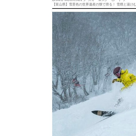
【富山県】雪景色の世界遺産の懐で滑る！ 雪煙と湯けむ