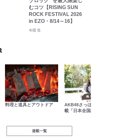
ゾロック” を最大限楽し
むコツ【RISING SUN
ROCK FESTIVAL 2026
in EZO・8/14～16】
今田 壮
載
料理と道具とアウトドア
AKB48さっほーの動画連
耕して
載「日本全国駅弁の旅」
連載一覧