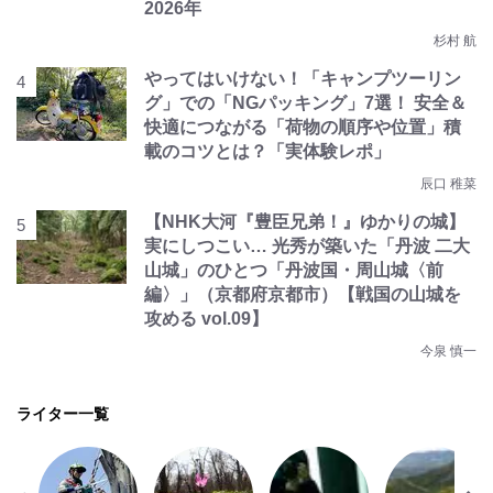
2026年
杉村 航
やってはいけない！「キャンプツーリン
グ」での「NGパッキング」7選！ 安全＆
快適につながる「荷物の順序や位置」積
載のコツとは？「実体験レポ」
辰口 稚菜
【NHK大河『豊臣兄弟！』ゆかりの城】
実にしつこい… 光秀が築いた「丹波 二大
山城」のひとつ「丹波国・周山城〈前
編〉」（京都府京都市）【戦国の山城を
攻める vol.09】
今泉 慎一
ライター一覧