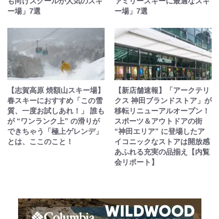
も向けスクールが人気のスキ
ァミリースキーに最適なスキ
ー場」7選
ー場」7選
【志賀高原 焼額山スキー場】
【新店舗速報】「アークテリ
春スキーにおすすめ「この雪
クス 神田ブランドストア」が
質、一度お試しあれ！」 誰も
移転リニューアルオープン！
が “ワンランク上” の滑りが
スポーツ＆アウトドアの街
できちゃう「極上ゲレンデ」
“神田エリア” に登場したア
とは、ここのこと！
イコニックなストアは開放感
あふれる充実の品揃え【内覧
会リポート】