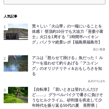
人気記事
荒々しい「火山帯」の一端にいることを
体感！ 登頂約10分でも大迫力「吾妻小富
士」火口を1周する「1時間半ハイキン
グ」パノラマ絶景レポ【福島県福島市】
辰口 稚菜
アユは「怒らせて掛ける」魚だった！ ル
アーを追わせて釣りあげる「アユイン
グ」のオリジナリティ＆おもしろさを知
る
あめのちはれ
【自転車】「若いときは登れたんだけ
ど……」 グラベルバイクで暑さに負けそ
うなヒルクライム、砂利道を疾走して少
年時代を振り返る50代の夏 長野県｜