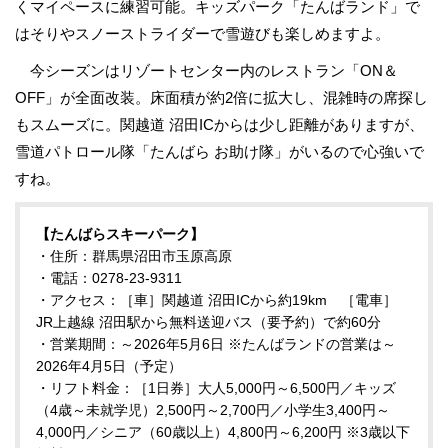
くマイペースに練習可能。キッズパーク「たんばランド」で
はそりやスノーストライダーで雪遊びも楽しめますよ。
今シーズンはリゾートセンター内のレストラン「ON＆
OFF」が全面改装。床面積が約2倍に拡大し、混雑時の席探し
もスムーズに。関越道 沼田ICからは少し距離がありますが、
雪道パトロール隊「たんばら お助け隊」がいるので心強いで
すね。
【たんばらスキーパーク】
・住所：群馬県沼田市玉原高原
・電話：0278-23-9311
・アクセス：［車］関越道 沼田ICから約19km ［電車］
JR上越線 沼田駅から無料送迎バス（要予約）で約60分
・営業期間：～2026年5月6日 ※たんばランドの営業は～
2026年4月5日（予定）
・リフト料金：［1日券］大人5,000円～6,500円／キッズ
（4歳～未就学児）2,500円～2,700円／小学生3,400円～
4,000円／シニア（60歳以上）4,800円～6,200円 ※3歳以下