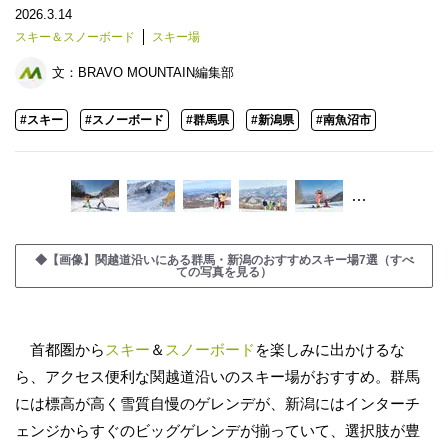
2026.3.14
スキー＆スノーボード
スキー場
文：
BRAVO MOUNTAIN編集部
#スキー
#スノーボード
#群馬県
#新潟県
#南魚沼市
…
◆【画像】関越道沿いにある群馬・新潟のおすすめスキー場7選（すべ
ての写真を見る）
首都圏から
スキー
＆
スノーボード
を楽しみに出かけるな
ら、アクセス便利な関越道沿いのスキー場がおすすめ。群馬
には標高が高く雪質自慢のゲレンデが、新潟にはインターチ
ェンジからすぐのビッグゲレンデが揃っていて、選択肢が豊