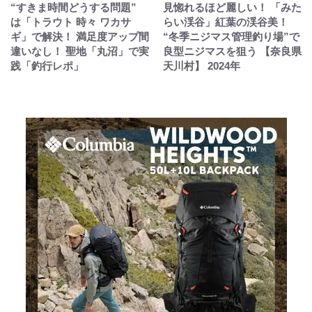
“すきま時間どうする問題”
見惚れるほど麗しい！ 「みた
は「トラウト 時々 ワカサ
らい渓谷」紅葉の渓谷美！
ギ」で解決！ 満足度アップ間
“冬季ニジマス管理釣り場”で
違いなし！ 聖地「丸沼」で実
良型ニジマスを狙う 【奈良県
践「釣行レポ」
天川村】 2024年