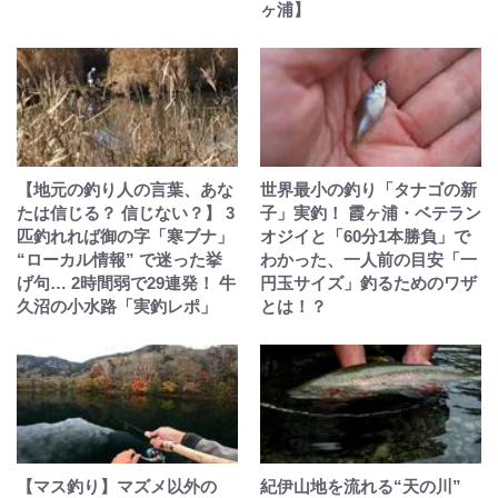
ヶ浦】
【地元の釣り人の言葉、あな
世界最小の釣り「タナゴの新
たは信じる？ 信じない？】 3
子」実釣！ 霞ヶ浦・ベテラン
匹釣れれば御の字「寒ブナ」
オジイと「60分1本勝負」で
“ローカル情報” で迷った挙
わかった、一人前の目安「一
げ句… 2時間弱で29連発！ 牛
円玉サイズ」釣るためのワザ
久沼の小水路「実釣レポ」
とは！？
【マス釣り】マズメ以外の
紀伊山地を流れる“天の川”