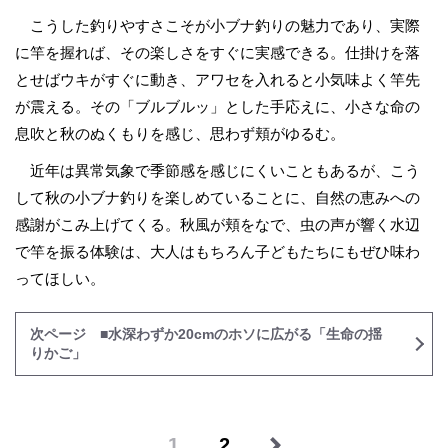
こうした釣りやすさこそが小ブナ釣りの魅力であり、実際
に竿を握れば、その楽しさをすぐに実感できる。仕掛けを落
とせばウキがすぐに動き、アワセを入れると小気味よく竿先
が震える。その「ブルブルッ」とした手応えに、小さな命の
息吹と秋のぬくもりを感じ、思わず頬がゆるむ。
近年は異常気象で季節感を感じにくいこともあるが、こう
して秋の小ブナ釣りを楽しめていることに、自然の恵みへの
感謝がこみ上げてくる。秋風が頬をなで、虫の声が響く水辺
で竿を振る体験は、大人はもちろん子どもたちにもぜひ味わ
ってほしい。
次ページ ■水深わずか20cmのホソに広がる「生命の揺
りかご」
1
2