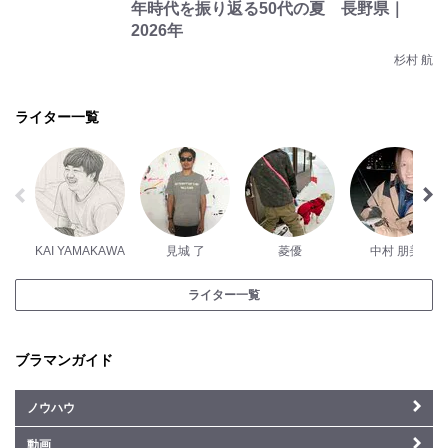
年時代を振り返る50代の夏 長野県｜
2026年
杉村 航
ライター一覧
KAI YAMAKAWA
見城 了
菱優
中村 朋美
ライター一覧
ブラマンガイド
ノウハウ
動画