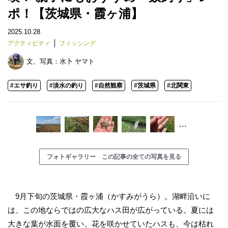
ポ！【茨城県・霞ヶ浦】
2025.10.28
アクティビティ
フィッシング
文、写真：
水卜 ヤマト
#エサ釣り
#淡水の釣り
#自然観察
#茨城県
#北関東
…
フォトギャラリー この記事の全ての写真を見る
9月下旬の茨城県・霞ヶ浦（かすみがうら）。湖畔沿いに
は、この地ならではの広大なハス田が広がっている。夏には
大きな葉が水面を覆い、花を咲かせていたハスも、今は枯れ