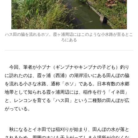
ハス田の脇を流れるホソ。霞ヶ浦周辺にはこのような小水路が至るとこ
ろにある
今回、筆者が小ブナ（ギンブナやキンブナの子ども）釣り
に訪れたのは、霞ヶ浦（西浦）の湖岸沿いにある田んぼの脇
を流れる小さな水路、通称「ホソ」である。日本有数の水郷
地帯として知られる霞ヶ浦周辺には、稲作を行う「イネ田」
と、レンコンを育てる「ハス田」という二種類の田んぼが広
がっている。
秋になるとイネ田では稲刈りが始まり、田んぼの水が落と
されるため、周囲のホソも干上がってしまう場所が少なくな