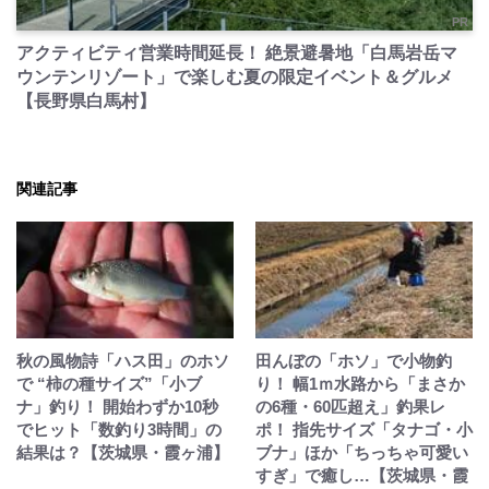
PR
アクティビティ営業時間延長！ 絶景避暑地「白馬岩岳マ
ウンテンリゾート」で楽しむ夏の限定イベント＆グルメ
【長野県白馬村】
関連記事
秋の風物詩「ハス田」のホソ
田んぼの「ホソ」で小物釣
で “柿の種サイズ”「小ブ
り！ 幅1ｍ水路から「まさか
ナ」釣り！ 開始わずか10秒
の6種・60匹超え」釣果レ
でヒット「数釣り3時間」の
ポ！ 指先サイズ「タナゴ・小
結果は？【茨城県・霞ヶ浦】
ブナ」ほか「ちっちゃ可愛い
すぎ」で癒し…【茨城県・霞