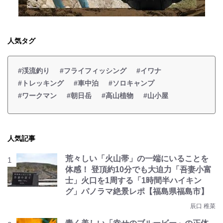
人気タグ
#渓流釣り
#フライフィッシング
#イワナ
#トレッキング
#車中泊
#ソロキャンプ
#ワークマン
#朝日岳
#高山植物
#山小屋
人気記事
荒々しい「火山帯」の一端にいることを
体感！ 登頂約10分でも大迫力「吾妻小富
士」火口を1周する「1時間半ハイキン
グ」パノラマ絶景レポ【福島県福島市】
辰口 稚菜