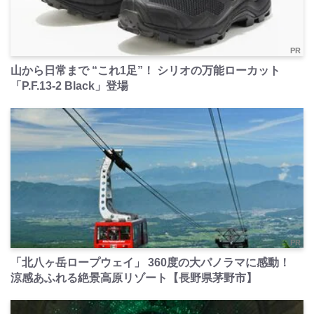
PR
山から日常まで “これ1足”！ シリオの万能ローカット
「P.F.13-2 Black」登場
PR
「北八ヶ岳ロープウェイ」 360度の大パノラマに感動！
涼感あふれる絶景高原リゾート【長野県茅野市】