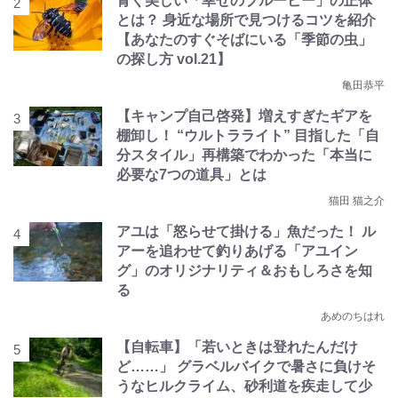
青く美しい「幸せのブルービー」の正体
とは？ 身近な場所で見つけるコツを紹介
【あなたのすぐそばにいる「季節の虫」
の探し方 vol.21】
亀田恭平
【キャンプ自己啓発】増えすぎたギアを
棚卸し！ “ウルトラライト” 目指した「自
分スタイル」再構築でわかった「本当に
必要な7つの道具」とは
猫田 猫之介
アユは「怒らせて掛ける」魚だった！ ル
アーを追わせて釣りあげる「アユイン
グ」のオリジナリティ＆おもしろさを知
る
あめのちはれ
【自転車】「若いときは登れたんだけ
ど……」 グラベルバイクで暑さに負けそ
うなヒルクライム、砂利道を疾走して少