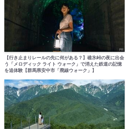
PR
【行き止まりレールの先に何がある？】碓氷峠の夜に出会
う「メロディック ライト ウォーク」で消えた鉄道の記憶
を追体験【群馬県安中市「廃線ウォーク」】