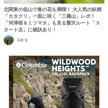
北関東の低山で春の花を満喫！ 大人気の妖精
「カタクリ」一面に咲く「三毳山」レポ！
「河津桜＆ミツマタ」も見る贅沢ルート「ス
タート点」に秘訣あり！
高峰 俊