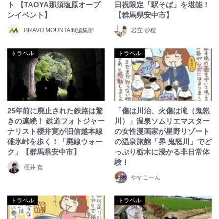
ト 【TAOYA那須塩原オープ
日祝限定「駅そば」を堪能！
ンイベント】
【群馬県安中市】
BRAVO MOUNTAIN編集部
岩立 沙穂
トラベル
トラベル
25年前に廃止された鉄路は驚
「傷は川治、火傷は滝（鬼怒
きの連続！ 鉄道フォトジャー
川）」温泉ソムリエマスター
ナリスト櫻井寛が旧信越本線
の女性漫画家が星野リゾート
碓氷峠を歩く！「廃線ウォー
の温泉旅館「界 鬼怒川」でど
ク」【群馬県安中市】
っぷり栃木に浸かる非日常体
験！
櫻井 寛
やすこーん
トラベル
トラベル