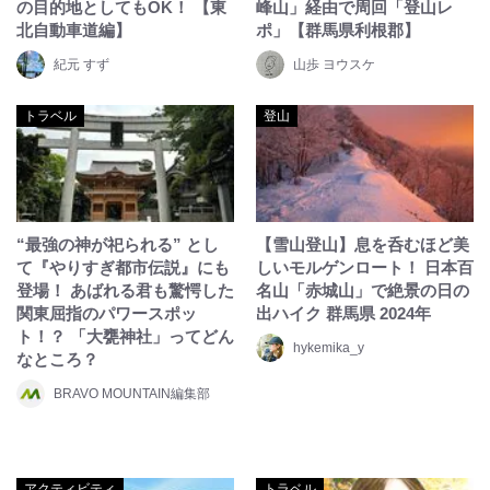
の目的地としてもOK！ 【東
峰山」経由で周回「登山レ
北自動車道編】
ポ」【群馬県利根郡】
紀元 すず
山歩 ヨウスケ
トラベル
登山
“最強の神が祀られる” とし
【雪山登山】息を呑むほど美
て『やりすぎ都市伝説』にも
しいモルゲンロート！ 日本百
登場！ あばれる君も驚愕した
名山「赤城山」で絶景の日の
関東屈指のパワースポッ
出ハイク 群馬県 2024年
ト！？ 「大甕神社」ってどん
hykemika_y
なところ？
BRAVO MOUNTAIN編集部
アクティビティ
トラベル