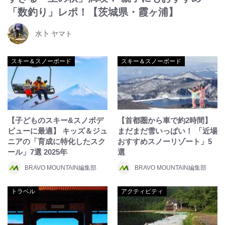
「数釣り」レポ！【茨城県・霞ヶ浦】
水卜 ヤマト
スキー＆スノーボード
スキー＆スノーボード
【子どものスキー&スノボデ
【首都圏から車で約2時間】
ビューに最適】 キッズ＆ジュ
まだまだ雪いっぱい！ 「近場
ニアの「育成に特化したスク
おすすめスノーリゾート」5
ール」7選 2025年
選
BRAVO MOUNTAIN編集部
BRAVO MOUNTAIN編集部
トラベル
アクティビティ