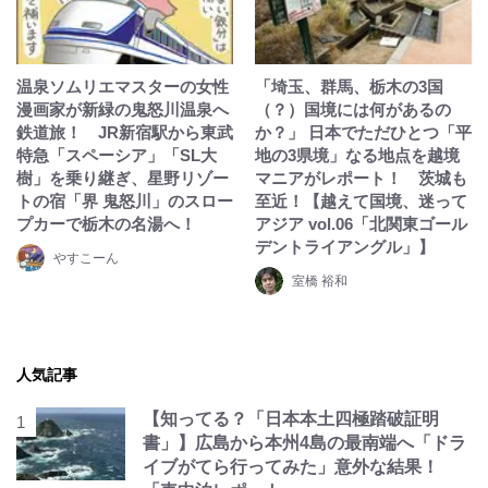
温泉ソムリエマスターの女性
「埼玉、群馬、栃木の3国
漫画家が新緑の鬼怒川温泉へ
（？）国境には何があるの
鉄道旅！ JR新宿駅から東武
か？」 日本でただひとつ「平
特急「スペーシア」「SL大
地の3県境」なる地点を越境
樹」を乗り継ぎ、星野リゾー
マニアがレポート！ 茨城も
トの宿「界 鬼怒川」のスロー
至近！【越えて国境、迷って
プカーで栃木の名湯へ！
アジア vol.06「北関東ゴール
デントライアングル」】
やすこーん
室橋 裕和
人気記事
【知ってる？「日本本土四極踏破証明
書」】広島から本州4島の最南端へ「ドラ
イブがてら行ってみた」意外な結果！