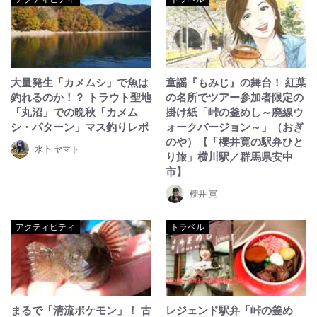
大量発生「カメムシ」で魚は
童謡『もみじ』の舞台！ 紅葉
釣れるのか！？ トラウト聖地
の名所でツアー参加者限定の
「丸沼」での晩秋「カメム
掛け紙「峠の釜めし～廃線ウ
シ・パターン」マス釣りレポ
ォークバージョン～」（おぎ
のや）【「櫻井寛の駅弁ひと
水卜 ヤマト
り旅」横川駅／群馬県安中
市】
櫻井 寛
アクティビティ
トラベル
まるで「清流ポケモン」！ 古
レジェンド駅弁「峠の釜め