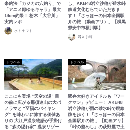
来釣法「カジカの穴釣り」で
し」AKB48岩立沙穂が碓氷峠
「アニメ顔ゆるキャラ」最大
鉄道文化むらでいただきま
14cm釣果！ 栃木「大谷川」
す！「さっほーの日本全国駅
実釣レポ
弁の旅 （動画アリ）」【群馬
県安中市横川駅】
水卜 ヤマト
岩立 沙穂
トラベル
トラベル
ここにも登場 “天空の湯” 目
駅弁大好きアイドルも「ワー
の前に広がる那須連山の大パ
クマン」デビュー！ AKB48
ノラマと “至福のバイキン
岩立沙穂が雨の碓氷峠で廃線
グ” を味わいに旅する価値あ
跡を歩く！「さっほーの日本
りの 大江戸温泉物語が手掛け
全国駅弁の旅 」【動画アリ】
る “森の隠れ家” 温泉リゾー
「峠の釜めし」の荻野屋で土