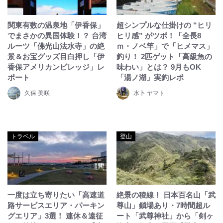
関東有数の温泉地「伊香保」
超シンプルな仕掛けの “ヒリ
でまさかの異国体験！？ 台湾
ヒリ感” がツボ！「全長8
ルーツ「佛光山法水寺」の絶
ｍ・ノベ竿」で「ヒメマス」
景＆お宝グッズ目白押し「伊
釣り！ 2匹ゲット「高級魚の
香保アメリカンビレッジ」レ
味わい」とは？ 9月もOK
ポート
「湯ノ湖」実釣レポ
久保 美咲
水卜 ヤマト
トラベル
登山
一度は立ち寄りたい「高速道
絶景の稜線！ 日本百名山「武
路サービスエリア・パーキン
尊山」鎖場あり・7時間超ル
グエリア」3選！ 連休＆遠征
ート「武尊神社」から「剣ヶ