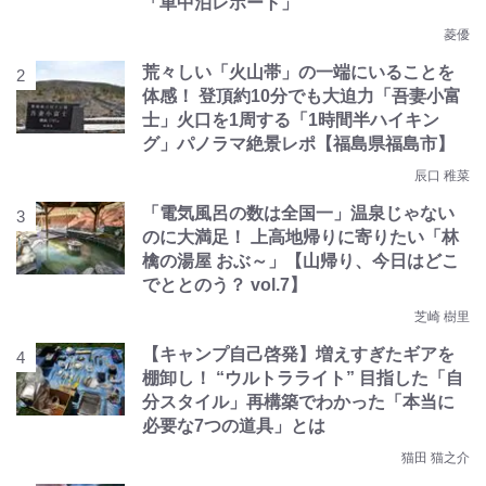
「車中泊レポート」
菱優
荒々しい「火山帯」の一端にいることを
体感！ 登頂約10分でも大迫力「吾妻小富
士」火口を1周する「1時間半ハイキン
グ」パノラマ絶景レポ【福島県福島市】
辰口 稚菜
「電気風呂の数は全国一」温泉じゃない
のに大満足！ 上高地帰りに寄りたい「林
檎の湯屋 おぶ～」【山帰り、今日はどこ
でととのう？ vol.7】
芝崎 樹里
【キャンプ自己啓発】増えすぎたギアを
棚卸し！ “ウルトラライト” 目指した「自
分スタイル」再構築でわかった「本当に
必要な7つの道具」とは
猫田 猫之介