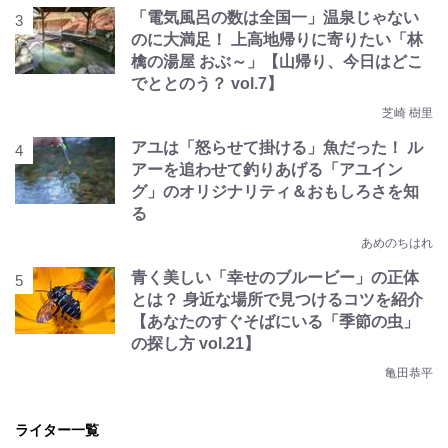
「電気風呂の数は全国一」温泉じゃない
のに大満足！ 上高地帰りに寄りたい「林
檎の湯屋 おぶ～」【山帰り、今日はどこ
でととのう？ vol.7】
芝崎 樹里
アユは「怒らせて掛ける」魚だった！ ル
アーを追わせて釣りあげる「アユイン
グ」のオリジナリティ＆おもしろさを知
る
あめのちはれ
青く美しい「幸せのブルービー」の正体
とは？ 身近な場所で見つけるコツを紹介
【あなたのすぐそばにいる「季節の虫」
の探し方 vol.21】
亀田恭平
ライター一覧