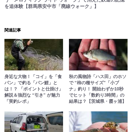
を追体験【群馬県安中市「廃線ウォーク」】
関連記事
身近な大物！「コイ」を「食
秋の風物詩「ハス田」のホソ
パン」で釣る「パン鯉」と
で “柿の種サイズ”「小ブ
は！？ 「ポイントと仕掛け」
ナ」釣り！ 開始わずか10秒
解説＆強烈な “引き” が魅力
でヒット「数釣り3時間」の
「実釣レポ」
結果は？【茨城県・霞ヶ浦】