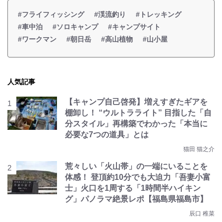
#フライフィッシング
#渓流釣り
#トレッキング
#車中泊
#ソロキャンプ
#キャンプサイト
#ワークマン
#朝日岳
#高山植物
#山小屋
人気記事
【キャンプ自己啓発】増えすぎたギアを
棚卸し！ “ウルトラライト” 目指した「自
分スタイル」再構築でわかった「本当に
必要な7つの道具」とは
猫田 猫之介
荒々しい「火山帯」の一端にいることを
体感！ 登頂約10分でも大迫力「吾妻小富
士」火口を1周する「1時間半ハイキン
グ」パノラマ絶景レポ【福島県福島市】
辰口 稚菜