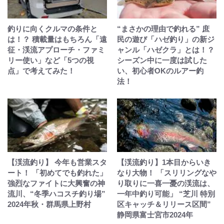
釣りに向くクルマの条件と
“まさかの理由で釣れる” 庶
は！？ 積載量はもちろん「遠
民の遊び「ハゼ釣り」の新ジ
征・渓流アプローチ・ファミ
ャンル「ハゼクラ」とは！？
リー使い」など「5つの視
シーズン中に一度は試した
点」で考えてみた！
い、初心者OKのルアー釣
法！
【渓流釣り】 今年も営業スタ
【渓流釣り】1本目からいき
ート！ 「初めてでも釣れた」
なり大物！ 「スリリングなや
強烈なファイトに大興奮の神
り取りに一喜一憂の渓流は、
流川、“冬季ハコスチ釣り場”
一年中釣り可能」 “芝川 特別
2024年秋・群馬県上野村
区キャッチ＆リリース区間”
静岡県富士宮市2024年