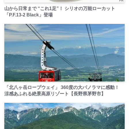
PR
山から日常まで “これ1足”！ シリオの万能ローカット
「P.F.13-2 Black」登場
PR
「北八ヶ岳ロープウェイ」 360度の大パノラマに感動！
涼感あふれる絶景高原リゾート【長野県茅野市】