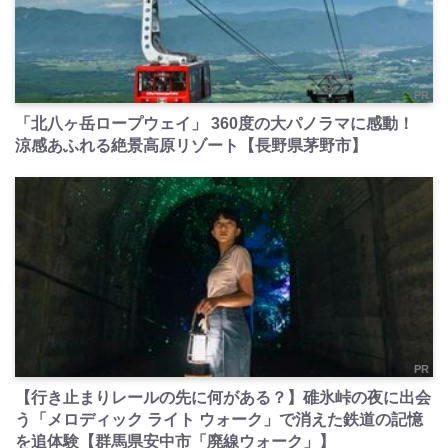
PR
「北八ヶ岳ロープウェイ」 360度の大パノラマに感動！
涼感あふれる絶景高原リゾート【長野県茅野市】
PR
【行き止まりレールの先に何がある？】碓氷峠の夜に出会
う「メロディック ライト ウォーク」で消えた鉄道の記憶
を追体験【群馬県安中市「廃線ウォーク」】