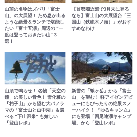
山頂の名物はズバリ「富士
【首都圏近郊で3月末に登る
山」の大展望！ ため息が出る
なら】富士山の大展望台「三
ような絶景＆ランチで堪能し
国山（鉄砲木ノ頭）」がおす
たい「富士五湖」周辺の “一
すめなわけ
度は登っておきたい山” 3
選！
山頂で鳴らせ！ 名物「天空の
新雪の「蛾ヶ岳」から「富士
鐘」の美しい音色！ 雪化粧の
山」を望む！ 軽アイゼンデビ
「杓子山」から望む大パノラ
ューにもぴったりの絶景スノ
マの「富士山と山中湖」＆選
ーハイク！ 『ゆるキャン△』
べる “下山温泉” も嬉しい
にも登場「四尾連湖キャンプ
「登山レポ」
場」から「登山レポ」