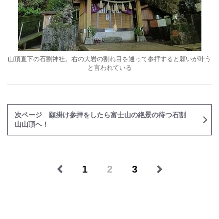
山頂直下の石割神社。右の大岩の割れ目を通って参拝すると願いが叶う
と言われている
次ページ 願掛け参拝をしたら富士山の絶景の待つ石割
山山頂へ！
1
2
3