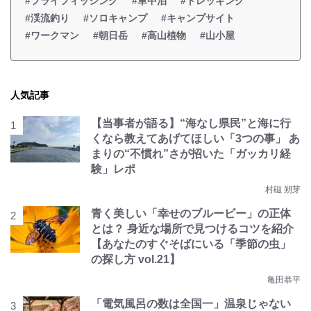
#フライフィッシング
#車中泊
#トレッキング
#渓流釣り
#ソロキャンプ
#キャンプサイト
#ワークマン
#朝日岳
#高山植物
#山小屋
人気記事
【当事者が語る】“海なし県民”と海に行
くなら教えてあげてほしい「3つの事」 あ
まりの“不慣れ”さが招いた「ガッカリ経
験」レポ
村磁 朔芽
青く美しい「幸せのブルービー」の正体
とは？ 身近な場所で見つけるコツを紹介
【あなたのすぐそばにいる「季節の虫」
の探し方 vol.21】
亀田恭平
「電気風呂の数は全国一」温泉じゃない