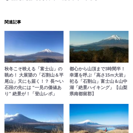
関連記事
秋冬こそ映える「富士山」の
都心から山頂まで3時間半！
眺め！ 大展望の「石割山＆平
幸運を呼ぶ「高さ15ｍ大岩」
尾山」天にも届く！？ 長〜い
祀る「石割山」富士山＆山中
石段の先には “一見の価値あ
湖「絶景ハイキング」【山梨
り” 絶景が！「登山レポ」
県南都留郡】