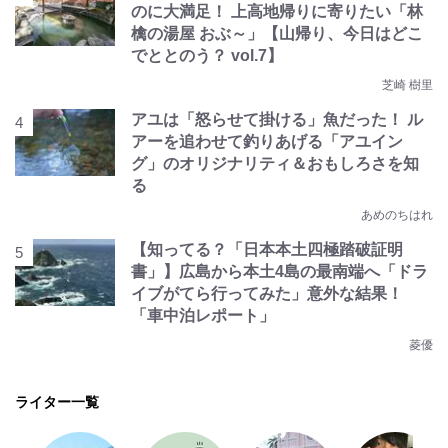
のに大満足！ 上高地帰りに寄りたい「林
檎の湯屋 おぶ～」【山帰り、今日はどこ
でととのう？ vol.7】
芝崎 樹里
アユは「怒らせて掛ける」魚だった！ ル
アーを追わせて釣りあげる「アユイン
グ」のオリジナリティ＆おもしろさを知
る
あめのちはれ
【知ってる？「日本本土四極踏破証明
書」】広島から本土4島の最南端へ「ドラ
イブがてら行ってみた」意外な結果！
「車中泊レポート」
菱優
ライター一覧