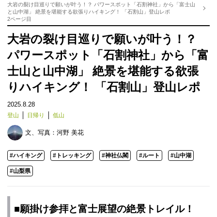
大岩の裂け目巡りで願いが叶う！？ パワースポット「石割神社」から「富士山
と山中湖」 絶景を堪能する欲張りハイキング！ 「石割山」登山レポ
2ページ目
大岩の裂け目巡りで願いが叶う！？
パワースポット「石割神社」から「富
士山と山中湖」 絶景を堪能する欲張
りハイキング！ 「石割山」登山レポ
2025.8.28
登山
日帰り
低山
文、写真：
河野 美花
#ハイキング
#トレッキング
#神社仏閣
#ルート
#山中湖
#山梨県
■願掛け参拝と富士展望の絶景トレイル！