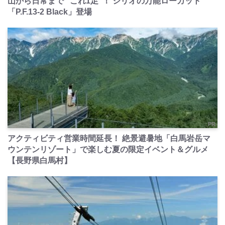
山から日常まで “これ1足”！ シリオの万能ローカット
「P.F.13-2 Black」登場
PR
アクティビティ営業時間延長！ 絶景避暑地「白馬岩岳マ
ウンテンリゾート」で楽しむ夏の限定イベント＆グルメ
【長野県白馬村】