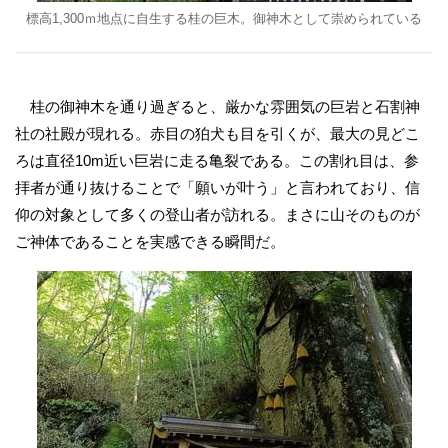
標高1,300ｍ地点に自生する桂の巨木。御神木として崇められている
桂の御神木を通り過ぎると、厳かな雰囲気の巨岩と石割神
社の社殿が現れる。赤目の狛犬も目を引くが、最大の見どこ
ろは直径10m近い巨岩に走る亀裂である。この割れ目は、参
拝者が通り抜けることで「願いが叶う」と言われており、信
仰の対象として多くの登山者が訪れる。まさに山そのものが
ご神体であることを実感できる瞬間だ。