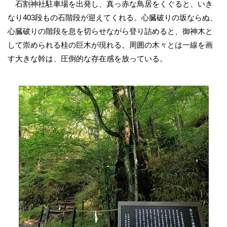
石割神社駐車場を出発し、真っ赤な鳥居をくぐると、いき
なり403段もの石階段が迎えてくれる。心臓破りの坂ならぬ、
心臓破りの階段を息を切らせながら登り詰めると、御神木と
して崇められる桂の巨木が現れる。周囲の木々とは一線を画
す大きな幹は、圧倒的な存在感を放っている。