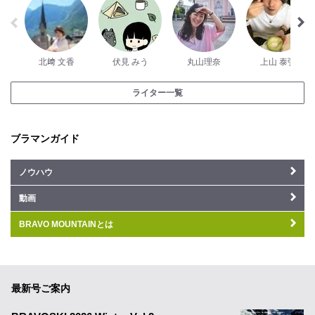
北﨑 文香
伏見 みう
丸山理奈
上山 泰弘
ライター一覧
ブラマンガイド
ノウハウ
動画
BRAVO MOUNTAINとは
最新号ご案内