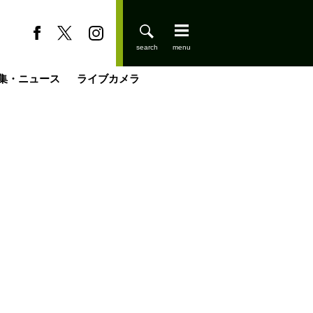
集・ニュース
ライブカメラ
缶たん”CAN”P料理
小屋を興して
国の街角で
ーのネパール移住見聞録「Like a Rolling Stone」
具＆技術研究所
きららの“おぜ沼“日記
山小屋はじめます
煎して走る男
載
スキー場
登りはじめました
山小屋