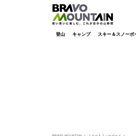
登山
キャンプ
スキー＆スノーボ
山小屋泊
山小屋ライブカメラ
テント泊
雪山
低山
山ご飯
その他登山
焚き火
その他キャンプ
スキー場ライブカ
バックカントリー
日帰り
キャンプ飯
スキー場
BRAVO MOUNTAIN
スキー＆スノーボード