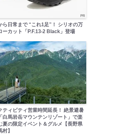
PR
から日常まで “これ1足”！ シリオの万
ーカット「P.F.13-2 Black」登場
PR
クティビティ営業時間延長！ 絶景避暑
「白馬岩岳マウンテンリゾート」で楽
む夏の限定イベント＆グルメ【長野県
馬村】