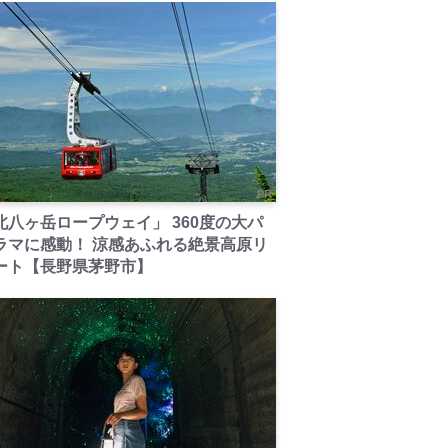
PR
北八ヶ岳ロープウェイ」 360度の大パ
ラマに感動！ 涼感あふれる絶景高原リ
ート【長野県茅野市】