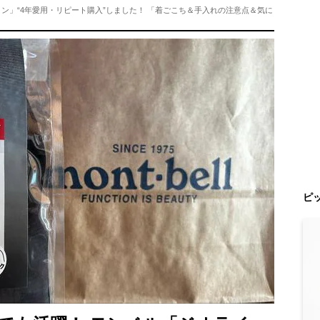
ン」“4年愛用・リピート購入”しました！ 「着ごこち＆手入れの注意点＆気に
ピ