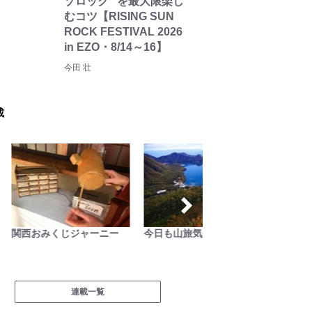
ゾロック” を最大限楽し
むコツ【RISING SUN
ROCK FESTIVAL 2026
in EZO・8/14～16】
今田 壮
載
関西おみくじジャーニー
今日も山旅気分
拝啓絶
連載一覧