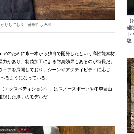
【
っかりしており、伸縮性も抜群
碓
ト
験
ェアのために糸一本から独自で開発したという高性能素材
温力があり、制菌加工による防臭効果もあるのが特長だ。
ウェアを展開しており、シーンやアクティビティに応じ
選べるようになっている。
.（エクスペディション）」はスノースポーツや冬季登山
重視した厚手のモデルだ。