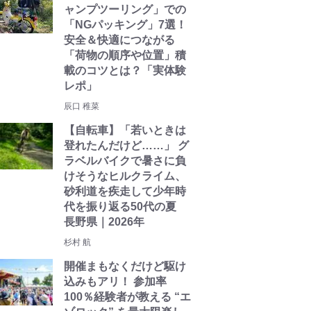
ャンプツーリング」での
「NGパッキング」7選！
安全＆快適につながる
「荷物の順序や位置」積
載のコツとは？「実体験
レポ」
辰口 稚菜
【自転車】「若いときは
登れたんだけど……」 グ
ラベルバイクで暑さに負
けそうなヒルクライム、
砂利道を疾走して少年時
代を振り返る50代の夏
長野県｜2026年
杉村 航
開催まもなくだけど駆け
込みもアリ！ 参加率
100％経験者が教える “エ