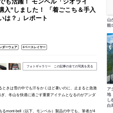
でも活躍！ モンベル「ジオライ
購入”しました！ 「着ごこち＆手入
いは？」レポート
山
能ロ
ンダーウェア
#ベースレイヤー
フォトギャラリー この記事の全ての写真を見る
るときは雪の中でも汗をかくほど暑いのに、止まると急激
ア
地
を防ぎ、冬山を快適に過ごす重要アイテムとなるのがアンダ
し
白
ont-bell（以下、モンベル）製品の中でも、筆者が4