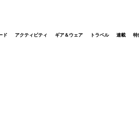
ード
アクティビティ
ギア＆ウェア
トラベル
連載
特
メラ
MTB
写真・動画
その他アクティビティ
キャンプ
スノー
その他
温泉・宿
名所・観光
缶詰博士の
そこに山
ブーツの
季節の虫
日本人ハイカ
低山小道
尾瀬ガイド
わたし、
耕して焙
その他連
フィッシング
登山
食事・お酒
日本で山