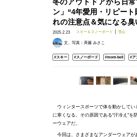
冬のアウトドアから日常
ン」“4年愛用・リピート
れの注意点＆気になる臭
スキー＆スノーボード
雪山
2025.2.23
文、写真：
斉藤 みさこ
#スキー
#スノーボード
#mont-bell
#ア
ウィンタースポーツで体を動かしてい
に寒くなる。その原因である“汗冷え”
ーウェアだ。
今回は、さまざまなアンダーウェアがあるm