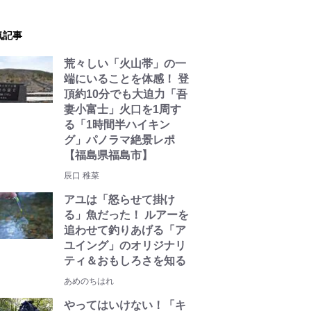
気記事
荒々しい「火山帯」の一
端にいることを体感！ 登
頂約10分でも大迫力「吾
妻小富士」火口を1周す
る「1時間半ハイキン
グ」パノラマ絶景レポ
【福島県福島市】
辰口 稚菜
アユは「怒らせて掛け
る」魚だった！ ルアーを
追わせて釣りあげる「ア
ユイング」のオリジナリ
ティ＆おもしろさを知る
あめのちはれ
やってはいけない！「キ