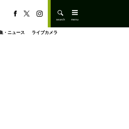
集・ニュース
ライブカメラ
缶たん”CAN”P料理
小屋を興して
国の街角で
ーのネパール移住見聞録「Like a Rolling Stone」
具＆技術研究所
きららの“おぜ沼“日記
山小屋はじめます
煎して走る男
載
スキー場
登りはじめました
山小屋