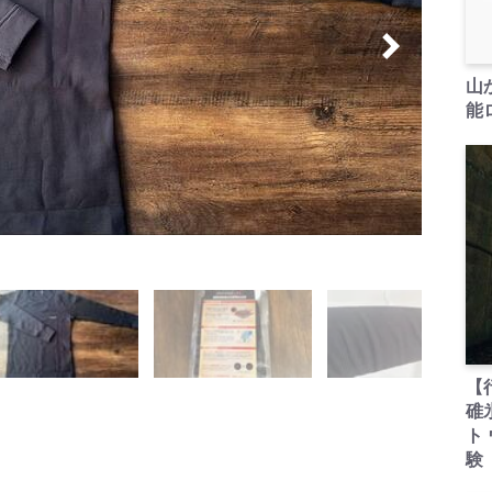
山
能ロ
）
【
碓
ト
験