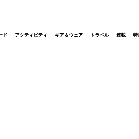
ード
アクティビティ
ギア＆ウェア
トラベル
連載
特
メラ
MTB
写真・動画
その他アクティビティ
キャンプ
スノー
その他
温泉・宿
名所・観光
缶詰博士の
そこに山
ブーツの
季節の虫
日本人ハイカ
低山小道
尾瀬ガイド
わたし、
耕して焙
その他連
フィッシング
登山
食事・お酒
日本で山