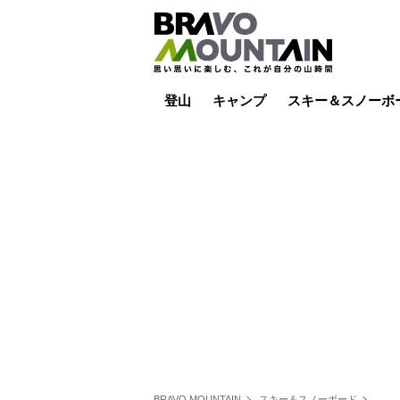
登山
キャンプ
スキー＆スノーボ
山小屋泊
山小屋ライブカメラ
テント泊
雪山
低山
山ご飯
その他登山
焚き火
その他キャンプ
スキー場ライブカ
バックカントリー
日帰り
キャンプ飯
スキー場
BRAVO MOUNTAIN
スキー＆スノーボード