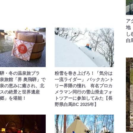
ア
地
し
白
騨・冬の温泉旅プラ
粉雪を巻き上げろ！「気分は
泉旅館「界 奥飛騨」で
一流ライダー」 バックカント
泉の恵みに癒され、北
リー界隈の憧れ 有名プロカ
スの絶景と世界遺産
メラマン同行の雪山滑走フォ
郷」を堪能！
トツアーに参加してみた【長
野県白馬BC 2025年】