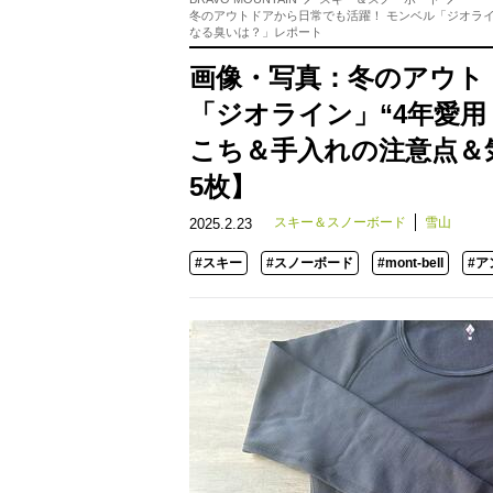
冬のアウトドアから日常でも活躍！ モンベル「ジオライ
なる臭いは？」レポート
画像・写真：冬のアウト
「ジオライン」“4年愛用
こち＆手入れの注意点＆
5枚】
スキー＆スノーボード
雪山
2025.2.23
#スキー
#スノーボード
#mont-bell
#ア