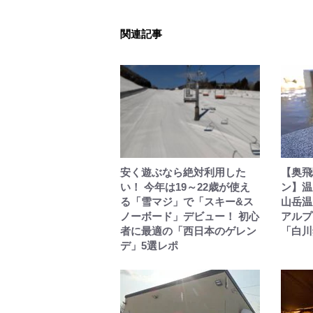
関連記事
安く遊ぶなら絶対利用した
【奥飛
い！ 今年は19～22歳が使え
ン】温
る「雪マジ」で「スキー&ス
山岳温
ノーボード」デビュー！ 初心
アルプ
者に最適の「西日本のゲレン
「白川
デ」5選レポ