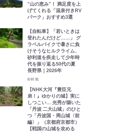
“山の恵み”！ 満足度を上
げてくれる「温泉付きRV
パーク」おすすめ3選
【自転車】「若いときは
登れたんだけど……」 グ
ラベルバイクで暑さに負
けそうなヒルクライム、
砂利道を疾走して少年時
代を振り返る50代の夏
長野県｜2026年
杉村 航
【NHK大河『豊臣兄
弟！』ゆかりの城】実に
しつこい… 光秀が築いた
「丹波 二大山城」のひと
つ「丹波国・周山城〈前
編〉」（京都府京都市）
【戦国の山城を攻める