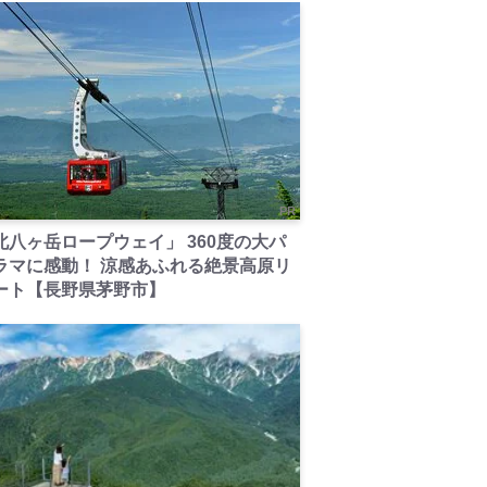
PR
北八ヶ岳ロープウェイ」 360度の大パ
ラマに感動！ 涼感あふれる絶景高原リ
ート【長野県茅野市】