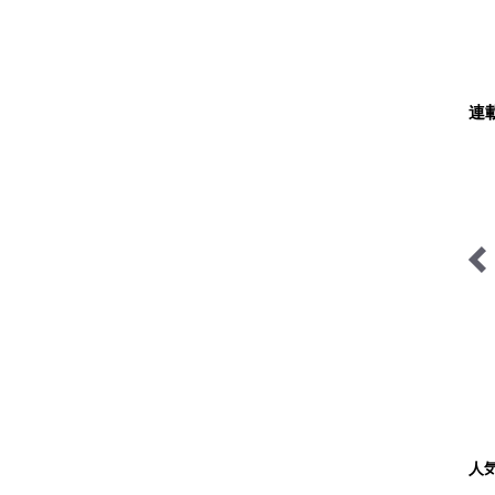
連
ユーコンカワイの川サウナ
日本で山登りはじめました
研究所
人