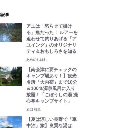
気記事
アユは「怒らせて掛け
る」魚だった！ ルアーを
追わせて釣りあげる「ア
ユイング」のオリジナリ
ティ＆おもしろさを知る
あめのちはれ
【南会津に要チェックの
キャンプ場あり！】観光
名所「大内宿」まで10分
＆100％源泉風呂に入り
放題！「こぼうしの湯 洗
心亭キャンプサイト」
辰口 稚菜
【夏は涼しい長野で「車
中泊」旅】良質な湯は