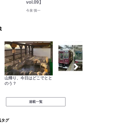
vol.09】
今泉 慎一
載
山帰り、今日はどこでとと
季節の
のう？
連載一覧
気タグ