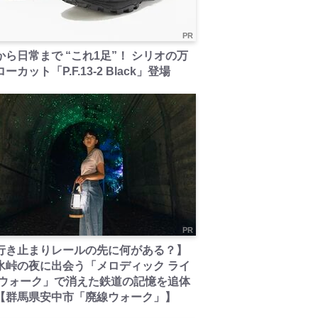
PR
から日常まで “これ1足”！ シリオの万
ーカット「P.F.13-2 Black」登場
PR
行き止まりレールの先に何がある？】
氷峠の夜に出会う「メロディック ライ
 ウォーク」で消えた鉄道の記憶を追体
【群馬県安中市「廃線ウォーク」】