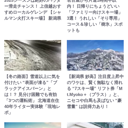
2025シーズンは絶好のパウダ
名古屋から片道1時間半以
ー滑走チャンス！ 上信越おす
内！ 日帰りにちょうどいい
すめローカルゲレンデ 【シャ
「ファミリー向けスキー場」
ルマン火打スキー場】 新潟県
3選！ うれしい「そり専用」
コース＆珍しい「樹氷」スポ
ットも
【冬の路面】雪道以上に気を
【新潟県 妙高】注目度上昇中
付けたい “表面が凍る”「ブ
のワケは、賢く無駄なく滑れ
ラックアイスバーン」と
る “7スキー場” リフト券「M
は！？ 見分け困難でも有効
t.Myoko＋（プラス）」と、
「3つの運転術」 北海道在住
ニセコや白馬も及ばない “豪
40年ライター実体験「現地レ
雪量” は説得力あり！
ポ」