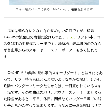
スキー場のベースにある「M-Plaza」。
温泉
もあります
流葉は知らないとなかなか読めない名前ですが、標高
1,422mの流葉山の南側に設けられた、
チェア
リフト6本、コー
ス数13本の中規模スキー場です。場所柄、岐阜県内のみなら
ず富山県からのスキーヤー、スノーボーダーも多く訪れま
す。
公式HPで「飛騨の隠れ家的スキーリゾート」と謳うだけあ
って、リフト待ちもほとんどないような静かな場所。しかし
近隣のパウダーフリークたちからは、一目置かれているスキ
ー場です。その理由はズバリ、パウダースノー！ まとまっ
た降雪があると、平日、休日に関係なくパウダー目当ての滑
り手たちがこぞって集まります。ちなみに毎週金曜日はリフ