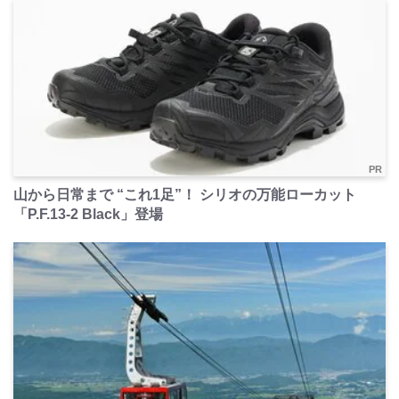
PR
山から日常まで “これ1足”！ シリオの万能ローカット
「P.F.13-2 Black」登場