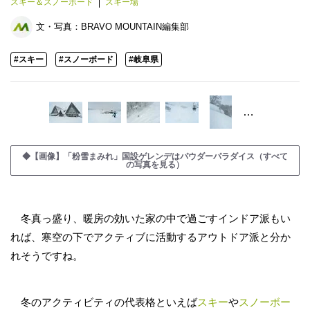
スキー＆スノーボード
スキー場
文・写真：
BRAVO MOUNTAIN編集部
#スキー
#スノーボード
#岐阜県
…
◆【画像】「粉雪まみれ」国設ゲレンデはパウダーパラダイス（すべて
の写真を見る）
冬真っ盛り、暖房の効いた家の中で過ごすインドア派もい
れば、寒空の下でアクティブに活動するアウトドア派と分か
れそうですね。
冬のアクティビティの代表格といえば
スキー
や
スノーボー