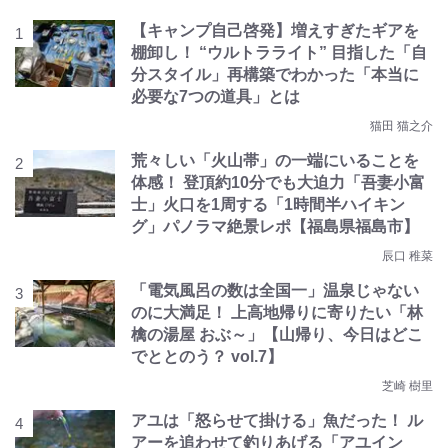
【キャンプ自己啓発】増えすぎたギアを
棚卸し！ “ウルトラライト” 目指した「自
分スタイル」再構築でわかった「本当に
必要な7つの道具」とは
猫田 猫之介
荒々しい「火山帯」の一端にいることを
体感！ 登頂約10分でも大迫力「吾妻小富
士」火口を1周する「1時間半ハイキン
グ」パノラマ絶景レポ【福島県福島市】
辰口 稚菜
「電気風呂の数は全国一」温泉じゃない
のに大満足！ 上高地帰りに寄りたい「林
檎の湯屋 おぶ～」【山帰り、今日はどこ
でととのう？ vol.7】
芝崎 樹里
アユは「怒らせて掛ける」魚だった！ ル
アーを追わせて釣りあげる「アユイン