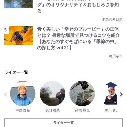
グ」のオリジナリティ＆おもしろさを知
る
あめのちはれ
青く美しい「幸せのブルービー」の正体
とは？ 身近な場所で見つけるコツを紹介
【あなたのすぐそばにいる「季節の虫」
の探し方 vol.21】
亀田恭平
ライター一覧
中西 隆裕
辰口 稚菜
髙橋 辰也
黒川 勇人
ライター一覧