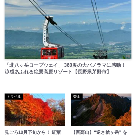
PR
「北八ヶ岳ロープウェイ」 360度の大パノラマに感動！
涼感あふれる絶景高原リゾート【長野県茅野市】
トラベル
登山
見ごろ10月下旬から！ 紅葉
【百高山】“逆さ槍ヶ岳” を