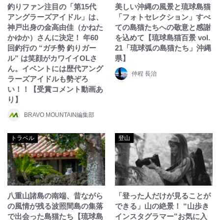
釣りファン注目の「第15代
美しい沖縄の風景と琉球島猫
アングラーズアイドル」は、
「フォトセレクション」すべ
神戸出身の金高由佳（かねた
ての島猫たちへの敬意と感謝
かゆか）さんに決定！ 年60
を込めて【琉球島猫百景 vol.
回釣行の “ガチ勢 釣りガー
21「琉球弧の島猫たち」沖縄
ル” は笑顔がカワイイOLさ
県】
ん。イベントには歴代アング
仲程 長治
ラーズアイドルも勢ぞろ
い！！【受賞コメント動画あ
り】
BRAVO MOUNTAIN編集部
トラベル
登山
八重山諸島の南端、昔ながら
「登った人だけが見ることが
の風情が残る波照間島の集落
できる」山の絶景！ “山歩き
で出会った島猫たち【琉球島
インスタグラマー”お気に入