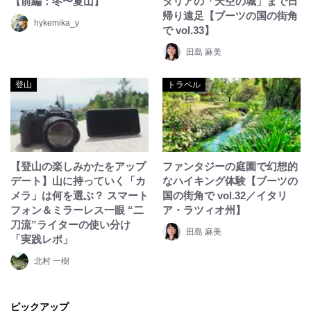
【前編：冬〜夏山】
タリアの「天空の城」まで日
帰り遠足【ブーツの国の街角
hykemika_y
で vol.33】
田島 麻美
登山
トラベル
【登山の楽しみかたをアップ
ファンタジーの庭園で幻想的
デート】山に持っていく「カ
なハイキング体験【ブーツの
メラ」は何を選ぶ？ スマート
国の街角で vol.32／イタリ
フォン＆ミラーレス一眼 “二
ア・ラツィオ州】
刀流”ライターの使い分け
田島 麻美
「実践レポ」
北村 一樹
ピックアップ