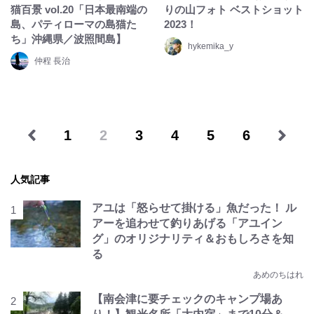
猫百景 vol.20「日本最南端の
りの山フォト ベストショット
島、パティローマの島猫た
2023！
ち」沖縄県／波照間島】
hykemika_y
仲程 長治
1
2
3
4
5
6
人気記事
アユは「怒らせて掛ける」魚だった！ ル
アーを追わせて釣りあげる「アユイン
グ」のオリジナリティ＆おもしろさを知
る
あめのちはれ
【南会津に要チェックのキャンプ場あ