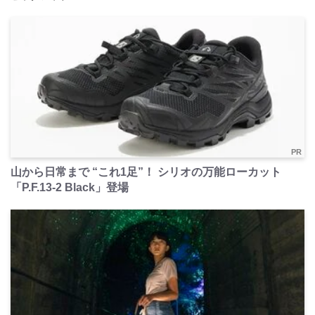
PR
山から日常まで “これ1足”！ シリオの万能ローカット
「P.F.13-2 Black」登場