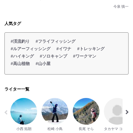
今泉 慎一
人気タグ
#渓流釣り
#フライフィッシング
#ルアーフィッシング
#イワナ
#トレッキング
#ハイキング
#ソロキャンプ
#ワークマン
#高山植物
#山小屋
ライター一覧
小西 拓朗
松崎 小鳥
長尾 そら
タカヤマ コジロー