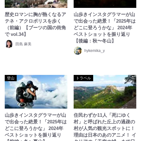
歴史ロマンに胸が熱くなるア
山歩きインスタグラマーが山
テネ・アクロポリスを歩く
で出会った絶景！「2025年は
（前編）【ブーツの国の街角
どこに登ろうかな」 2024年
で vol.34】
ベストショットを振り返り
【後編：秋〜冬山】
田島 麻美
hykemika_y
登山
トラベル
山歩きインスタグラマーが山
住民わずか11人「死にゆく
で出会った絶景！「2025年は
村」と呼ばれた丘上の過疎の
どこに登ろうかな」 2024年
村が人気の観光スポットに！
ベストショットを振り返り
理由は日本のあのアニメ！ イ