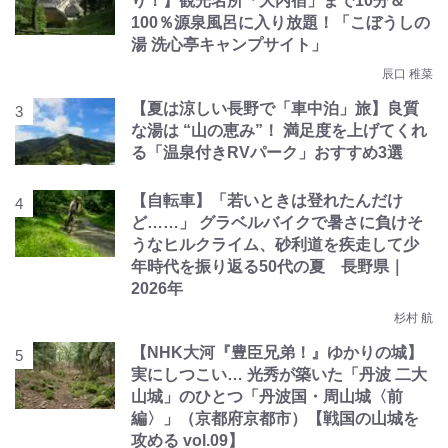
り！】観光名所「大内宿」まで10分＆
100％源泉風呂に入り放題！「こぼうしの
湯 洗心亭キャンプサイト」
辰口 稚菜
【夏は涼しい長野で「車中泊」旅】良質
な湯は “山の恵み”！ 満足度を上げてくれ
る「温泉付きRVパーク」おすすめ3選
【自転車】「若いときは登れたんだけ
ど……」 グラベルバイクで暑さに負けそ
うなヒルクライム、砂利道を疾走して少
年時代を振り返る50代の夏 長野県｜
2026年
杉村 航
【NHK大河『豊臣兄弟！』ゆかりの城】
実にしつこい… 光秀が築いた「丹波 二大
山城」のひとつ「丹波国・周山城〈前
編〉」（京都府京都市）【戦国の山城を
攻める vol.09】