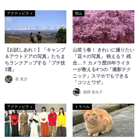
アクティビティ
登山
【お試しあれ！】「キャンプ
山笑う春！ きれいに撮りたい
＆アウトドアの写真」たちま
「花々の写真」 映える？ 残
ちランクアップする「プチ技
念…？ カメラ歴20年ライタ
3選」
ーが教える4つの「撮影テク
ニック」スマホでもできる
星 美沙
「コツとワザ」
鶴岡 亜矢子
アクティビティ
トラベル