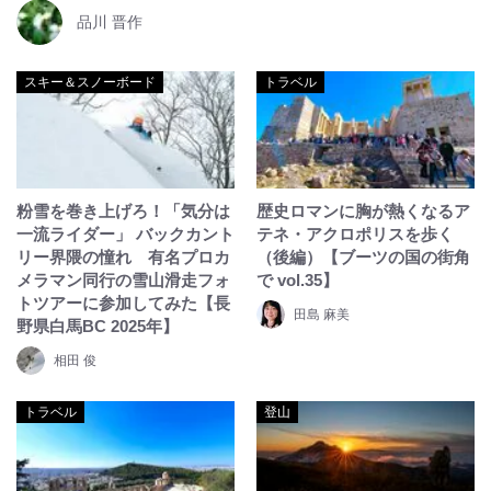
品川 晋作
スキー＆スノーボード
トラベル
粉雪を巻き上げろ！「気分は
歴史ロマンに胸が熱くなるア
一流ライダー」 バックカント
テネ・アクロポリスを歩く
リー界隈の憧れ 有名プロカ
（後編）【ブーツの国の街角
メラマン同行の雪山滑走フォ
で vol.35】
トツアーに参加してみた【長
田島 麻美
野県白馬BC 2025年】
相田 俊
トラベル
登山