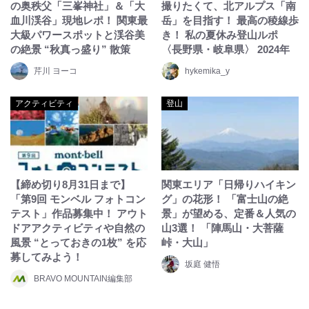
の奥秩父「三峯神社」＆「大
撮りたくて、北アルプス「南
血川渓谷」現地レポ！ 関東最
岳」を目指す！ 最高の稜線歩
大級パワースポットと渓谷美
き！ 私の夏休み登山ルポ
の絶景 “秋真っ盛り” 散策
〈長野県・岐阜県〉 2024年
芹川 ヨーコ
hykemika_y
アクティビティ
登山
【締め切り8月31日まで】
関東エリア「日帰りハイキン
「第9回 モンベル フォトコン
グ」の花形！ 「富士山の絶
テスト」作品募集中！ アウト
景」が望める、定番＆人気の
ドアアクティビティや自然の
山3選！ 「陣馬山・大菩薩
風景 “とっておきの1枚” を応
峠・大山」
募してみよう！
坂庭 健悟
BRAVO MOUNTAIN編集部