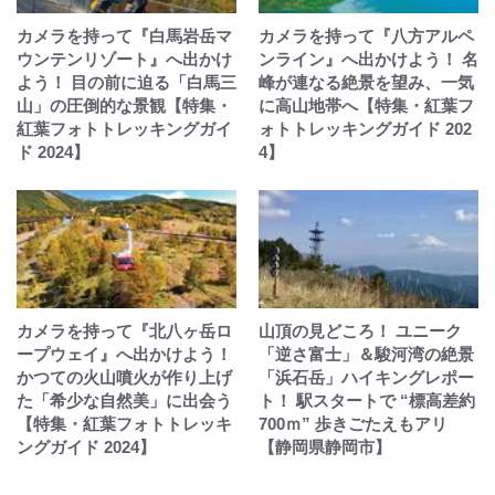
カメラを持って『白馬岩岳マ
カメラを持って『八方アルペ
ウンテンリゾート』へ出かけ
ンライン』へ出かけよう！ 名
よう！ 目の前に迫る「白馬三
峰が連なる絶景を望み、一気
山」の圧倒的な景観【特集・
に高山地帯へ【特集・紅葉フ
紅葉フォトトレッキングガイ
ォトトレッキングガイド 202
ド 2024】
4】
カメラを持って『北八ヶ岳ロ
山頂の見どころ！ ユニーク
ープウェイ』へ出かけよう！
「逆さ富士」＆駿河湾の絶景
かつての火山噴火が作り上げ
「浜石岳」ハイキングレポー
た「希少な自然美」に出会う
ト！ 駅スタートで “標高差約
【特集・紅葉フォトトレッキ
700ｍ” 歩きごたえもアリ
ングガイド 2024】
【静岡県静岡市】