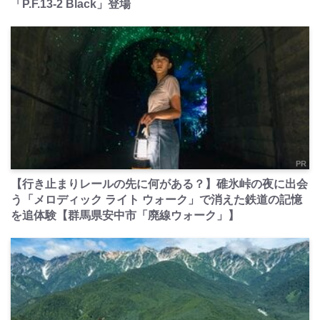
「P.F.13-2 Black」登場
PR
【行き止まりレールの先に何がある？】碓氷峠の夜に出会
う「メロディック ライト ウォーク」で消えた鉄道の記憶
を追体験【群馬県安中市「廃線ウォーク」】