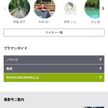
齊藤 僚子
中村 祐一
青野 とも
大山 遼
ライター一覧
ブラマンガイド
ノウハウ
動画
BRAVO MOUNTAINとは
最新号ご案内