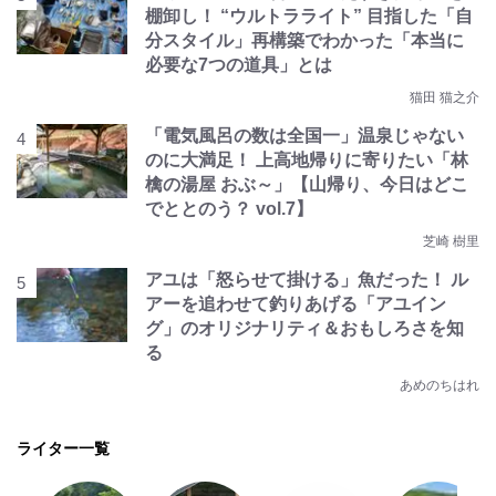
棚卸し！ “ウルトラライト” 目指した「自
分スタイル」再構築でわかった「本当に
必要な7つの道具」とは
猫田 猫之介
「電気風呂の数は全国一」温泉じゃない
のに大満足！ 上高地帰りに寄りたい「林
檎の湯屋 おぶ～」【山帰り、今日はどこ
でととのう？ vol.7】
芝崎 樹里
アユは「怒らせて掛ける」魚だった！ ル
アーを追わせて釣りあげる「アユイン
グ」のオリジナリティ＆おもしろさを知
る
あめのちはれ
ライター一覧