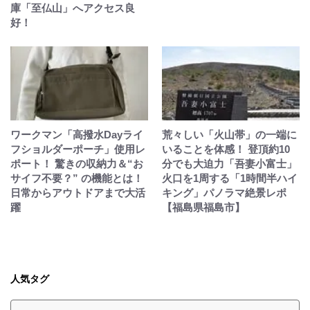
庫「至仏山」へアクセス良
好！
ワークマン「高撥水Dayライ
荒々しい「火山帯」の一端に
フショルダーポーチ」使用レ
いることを体感！ 登頂約10
ポート！ 驚きの収納力＆“お
分でも大迫力「吾妻小富士」
サイフ不要？” の機能とは！
火口を1周する「1時間半ハイ
日常からアウトドアまで大活
キング」パノラマ絶景レポ
躍
【福島県福島市】
人気タグ