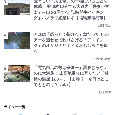
荒々しい「火山帯」の一端にいることを
体感！ 登頂約10分でも大迫力「吾妻小富
士」火口を1周する「1時間半ハイキン
グ」パノラマ絶景レポ【福島県福島市】
辰口 稚菜
アユは「怒らせて掛ける」魚だった！ ル
アーを追わせて釣りあげる「アユイン
グ」のオリジナリティ＆おもしろさを知
る
あめのちはれ
「電気風呂の数は全国一」温泉じゃない
のに大満足！ 上高地帰りに寄りたい「林
檎の湯屋 おぶ～」【山帰り、今日はどこ
でととのう？ vol.7】
芝崎 樹里
ライター一覧