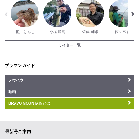
北川 けんじ
小塩 勝海
佐藤 司郎
佐々木 茜
ライター一覧
ブラマンガイド
ノウハウ
動画
BRAVO MOUNTAINとは
最新号ご案内