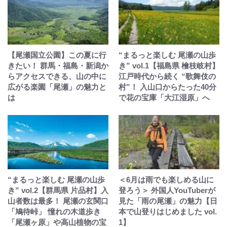
【尾瀬国立公園】この夏に行
“まるっと楽しむ 尾瀬の山歩
きたい！ 群馬・福島・新潟か
き” vol.1【福島県 檜枝岐村】
らアクセスできる、山の中に
江戸時代から続く “歌舞伎の
広がる楽園「尾瀬」の魅力と
村”！ 入山口からたった40分
は
で花の宝庫「大江湿原」へ
“まるっと楽しむ 尾瀬の山歩
＜6月は雨でも楽しめる山に
き” vol.2【群馬県 片品村】入
登ろう＞ 外国人YouTuberが
山者数は最多！ 尾瀬の玄関口
見た「雨の尾瀬」の魅力【日
「鳩待峠」 憧れの木道歩き
本で山登りはじめました vol.
「尾瀬ヶ原」や高山植物の宝
1】