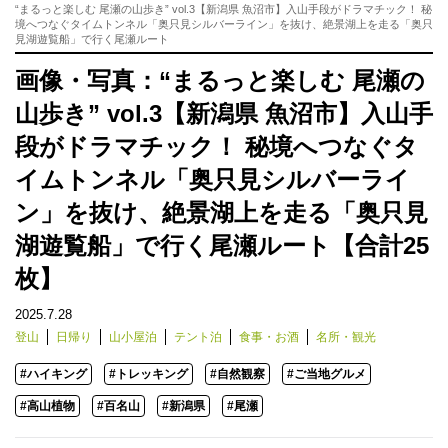
“まるっと楽しむ 尾瀬の山歩き” vol.3【新潟県 魚沼市】入山手段がドラマチック！ 秘
境へつなぐタイムトンネル「奥只見シルバーライン」を抜け、絶景湖上を走る「奥只
見湖遊覧船」で行く尾瀬ルート
画像・写真：“まるっと楽しむ 尾瀬の
山歩き” vol.3【新潟県 魚沼市】入山手
段がドラマチック！ 秘境へつなぐタ
イムトンネル「奥只見シルバーライ
ン」を抜け、絶景湖上を走る「奥只見
湖遊覧船」で行く尾瀬ルート【合計25
枚】
2025.7.28
登山
日帰り
山小屋泊
テント泊
食事・お酒
名所・観光
#ハイキング
#トレッキング
#自然観察
#ご当地グルメ
#高山植物
#百名山
#新潟県
#尾瀬