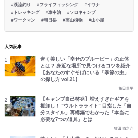
#渓流釣り
#フライフィッシング
#イワナ
#トレッキング
#車中泊
#ソロキャンプ
#ワークマン
#朝日岳
#高山植物
#山小屋
人気記事
青く美しい「幸せのブルービー」の正体
とは？ 身近な場所で見つけるコツを紹介
【あなたのすぐそばにいる「季節の虫」
の探し方 vol.21】
亀田恭平
【キャンプ自己啓発】増えすぎたギアを
棚卸し！ “ウルトラライト” 目指した「自
分スタイル」再構築でわかった「本当に
必要な7つの道具」とは
猫田 猫之介