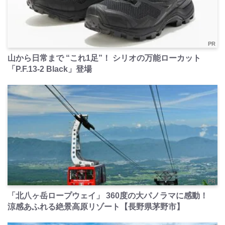
PR
山から日常まで “これ1足”！ シリオの万能ローカット
「P.F.13-2 Black」登場
PR
「北八ヶ岳ロープウェイ」 360度の大パノラマに感動！
涼感あふれる絶景高原リゾート【長野県茅野市】