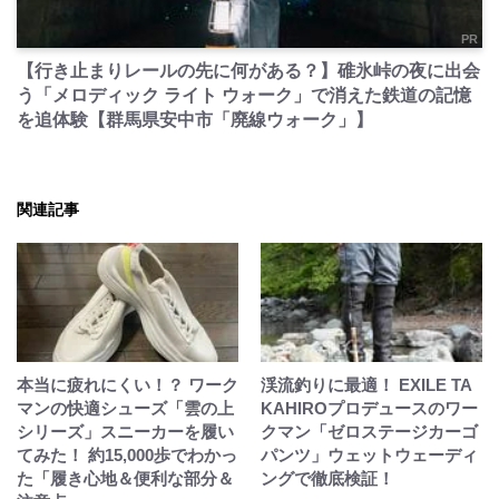
PR
【行き止まりレールの先に何がある？】碓氷峠の夜に出会
う「メロディック ライト ウォーク」で消えた鉄道の記憶
を追体験【群馬県安中市「廃線ウォーク」】
関連記事
本当に疲れにくい！？ ワーク
渓流釣りに最適！ EXILE TA
マンの快適シューズ「雲の上
KAHIROプロデュースのワー
シリーズ」スニーカーを履い
クマン「ゼロステージカーゴ
てみた！ 約15,000歩でわかっ
パンツ」ウェットウェーディ
た「履き心地＆便利な部分＆
ングで徹底検証！