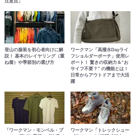
注意点」
登山の服装を初心者向けに解
ワークマン「高撥水Dayライ
説！ 基本のレイヤリング（重
フショルダーポーチ」使用レ
ね着）や季節別の選び方
ポート！ 驚きの収納力＆“お
サイフ不要？” の機能とは！
日常からアウトドアまで大活
躍
「ワークマン・モンベル・プ
ワークマン「トレックシュー