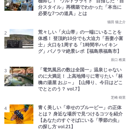
棚卸し！ “ウルトラライト” 目指した「自
分スタイル」再構築でわかった「本当に
必要な7つの道具」とは
猫田 猫之介
荒々しい「火山帯」の一端にいることを
体感！ 登頂約10分でも大迫力「吾妻小富
士」火口を1周する「1時間半ハイキン
グ」パノラマ絶景レポ【福島県福島市】
辰口 稚菜
「電気風呂の数は全国一」温泉じゃない
のに大満足！ 上高地帰りに寄りたい「林
檎の湯屋 おぶ～」【山帰り、今日はどこ
でととのう？ vol.7】
芝崎 樹里
青く美しい「幸せのブルービー」の正体
とは？ 身近な場所で見つけるコツを紹介
【あなたのすぐそばにいる「季節の虫」
の探し方 vol.21】