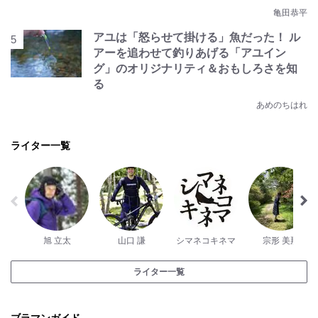
亀田恭平
アユは「怒らせて掛ける」魚だった！ ル
アーを追わせて釣りあげる「アユイン
グ」のオリジナリティ＆おもしろさを知
る
あめのちはれ
ライター一覧
旭 立太
山口 謙
シマネコキネマ
宗形 美那
ライター一覧
ブラマンガイド