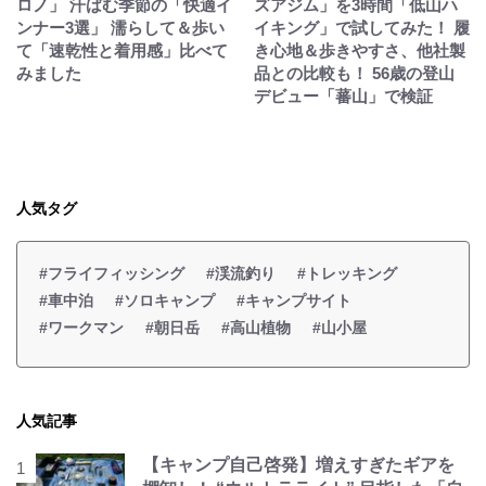
ロノ」 汗ばむ季節の「快適イ
ズアジム」を3時間「低山ハ
ンナー3選」 濡らして＆歩い
イキング」で試してみた！ 履
て「速乾性と着用感」比べて
き心地＆歩きやすさ、他社製
みました
品との比較も！ 56歳の登山
デビュー「蕃山」で検証
人気タグ
#フライフィッシング
#渓流釣り
#トレッキング
#車中泊
#ソロキャンプ
#キャンプサイト
#ワークマン
#朝日岳
#高山植物
#山小屋
人気記事
【キャンプ自己啓発】増えすぎたギアを