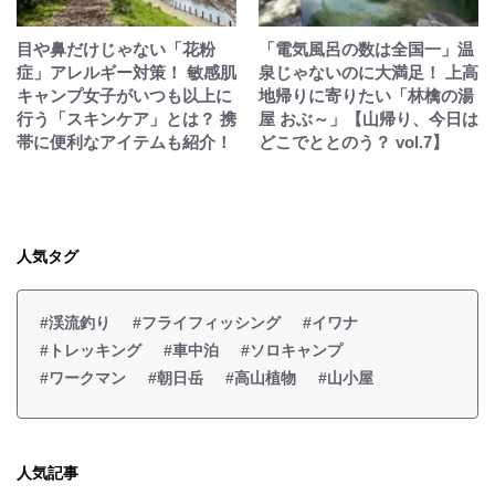
目や鼻だけじゃない「花粉
「電気風呂の数は全国一」温
症」アレルギー対策！ 敏感肌
泉じゃないのに大満足！ 上高
キャンプ女子がいつも以上に
地帰りに寄りたい「林檎の湯
行う「スキンケア」とは？ 携
屋 おぶ～」【山帰り、今日は
帯に便利なアイテムも紹介！
どこでととのう？ vol.7】
人気タグ
#渓流釣り
#フライフィッシング
#イワナ
#トレッキング
#車中泊
#ソロキャンプ
#ワークマン
#朝日岳
#高山植物
#山小屋
人気記事