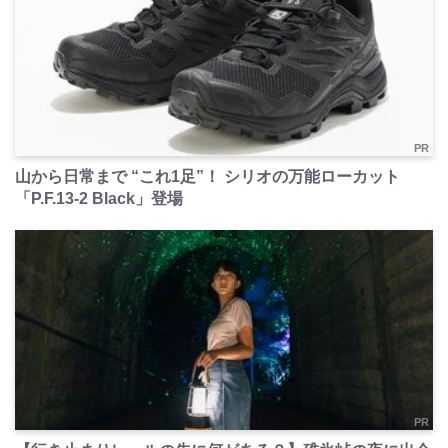
PR
山から日常まで “これ1足”！ シリオの万能ローカット
「P.F.13-2 Black」登場
PR