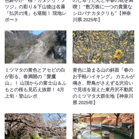
色鮮やか「桜・カタクリ・ツ
のじゅうたんと早春の花を満
ツジ」の彩り＆下山後は名瀑
喫！ “数万株に一つの貴重な
「払沢の滝」も堪能！ 現地レ
シロバナカタクリも”【神奈
ポート
川県 2025年】
ミツマタの黄色とアセビの白
黄色に染まる山の斜面「春の
が彩る、春満開の「愛鷹
お手軽ハイキング」 カエルが
山」！ 山頂からの富士山＆ふ
鳴き、野鳥がさえずる沢沿い
もとの桜も見応え抜群！ 4月
で見頃を迎えた東丹沢不動尻
上旬・登山レポ
のミツマタ大群生地【神奈川
県 2025年】