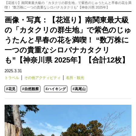
【花巡り】南関東最大級の「カタクリの群生地」で紫色のじゅうたんと早春の花を満
喫！ “数万株に一つの貴重なシロバナカタクリも”【神奈川県 2025年】
画像・写真：【花巡り】南関東最大級
の「カタクリの群生地」で紫色のじゅ
うたんと早春の花を満喫！ “数万株に
一つの貴重なシロバナカタクリ
も”【神奈川県 2025年】【合計12枚】
2025.3.31
トラベル
その他アクティビティ
名所・観光
#花見
#自然観察
#ハイキング
#高尾山