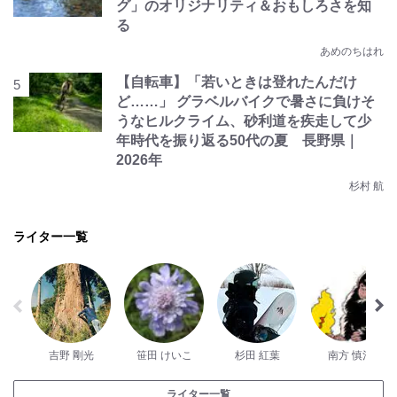
グ」のオリジナリティ＆おもしろさを知
る
あめのちはれ
【自転車】「若いときは登れたんだけ
ど……」 グラベルバイクで暑さに負けそ
うなヒルクライム、砂利道を疾走して少
年時代を振り返る50代の夏 長野県｜
2026年
杉村 航
ライター一覧
吉野 剛光
笹田 けいこ
杉田 紅葉
南方 慎治
ライター一覧