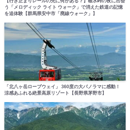
【行き止まりレールの先に何がある？】碓氷峠の夜に出会
う「メロディック ライト ウォーク」で消えた鉄道の記憶
を追体験【群馬県安中市「廃線ウォーク」】
PR
「北八ヶ岳ロープウェイ」 360度の大パノラマに感動！
涼感あふれる絶景高原リゾート【長野県茅野市】