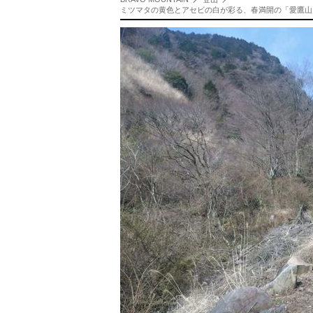
ミツマタの黄色とアセビの白が彩る、春満開の「愛鷹山