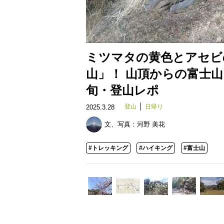
ミツマタの黄色とアセビ
山」！ 山頂からの富士山
旬・登山レポ
登山
日帰り
2025.3.28
文、写真：
河野 美花
#トレッキング
#ハイキング
#富士山