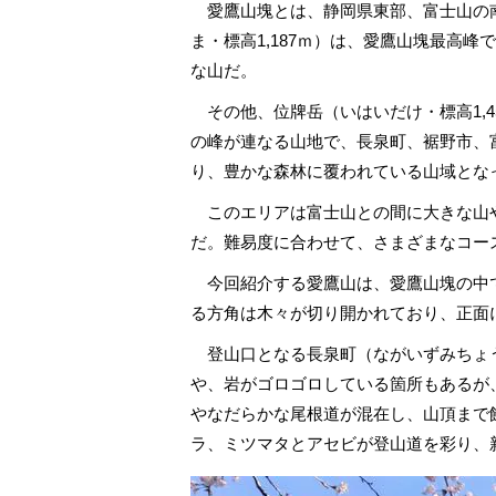
愛鷹山塊とは、静岡県東部、富士山の
ま・標高1,187ｍ）は、愛鷹山塊最高峰
な山だ。
その他、位牌岳（いはいだけ・標高1,45
の峰が連なる山地で、長泉町、裾野市、
り、豊かな森林に覆われている山域とな
このエリアは富士山との間に大きな山
だ。難易度に合わせて、さまざまなコー
今回紹介する愛鷹山は、愛鷹山塊の中
る方角は木々が切り開かれており、正面
登山口となる長泉町（ながいずみちょ
や、岩がゴロゴロしている箇所もあるが
やなだらかな尾根道が混在し、山頂まで
ラ、ミツマタとアセビが登山道を彩り、