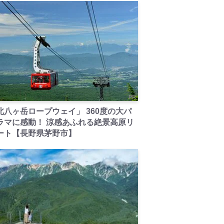
PR
北八ヶ岳ロープウェイ」 360度の大パ
ラマに感動！ 涼感あふれる絶景高原リ
ート【長野県茅野市】