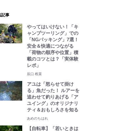
気記事
やってはいけない！「キ
ャンプツーリング」での
「NGパッキング」7選！
安全＆快適につながる
「荷物の順序や位置」積
載のコツとは？「実体験
レポ」
辰口 稚菜
アユは「怒らせて掛け
る」魚だった！ ルアーを
追わせて釣りあげる「ア
ユイング」のオリジナリ
ティ＆おもしろさを知る
あめのちはれ
【自転車】「若いときは