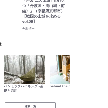
「丹波 二大山城」のひと
つ「丹波国・周山城〈前
編〉」（京都府京都市）
【戦国の山城を攻める
vol.09】
今泉 慎一
載
ハンモックハイキング -基
behind the products
季節の
礎と応用-
連載一覧