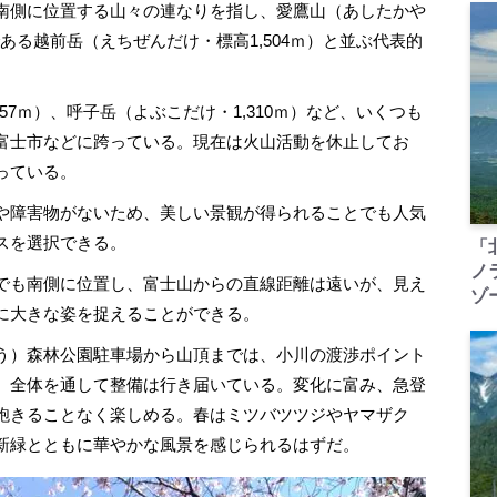
南側に位置する山々の連なりを指し、愛鷹山（あしたかや
である越前岳（えちぜんだけ・標高1,504ｍ）と並ぶ代表的
7ｍ）、呼子岳（よぶこだけ・1,310ｍ）など、いくつも
富士市などに跨っている。現在は火山活動を休止してお
っている。
や障害物がないため、美しい景観が得られることでも人気
スを選択できる。
「
ノ
でも南側に位置し、富士山からの直線距離は遠いが、見え
ゾ
に大きな姿を捉えることができる。
う）森林公園駐車場から山頂までは、小川の渡渉ポイント
、全体を通して整備は行き届いている。変化に富み、急登
飽きることなく楽しめる。春はミツバツツジやヤマザク
新緑とともに華やかな風景を感じられるはずだ。