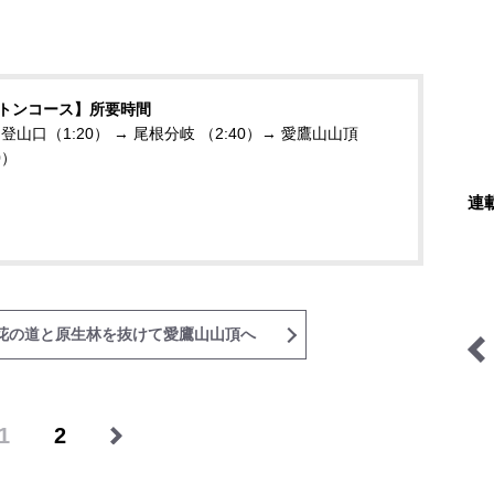
トンコース】所要時間
山口（1:20） → 尾根分岐 （2:40）→ 愛鷹山山頂
0）
連
花の道と原生林を抜けて愛鷹山山頂へ
ユーコンカワイの川サウナ
琉球島猫百景
研究所
1
2