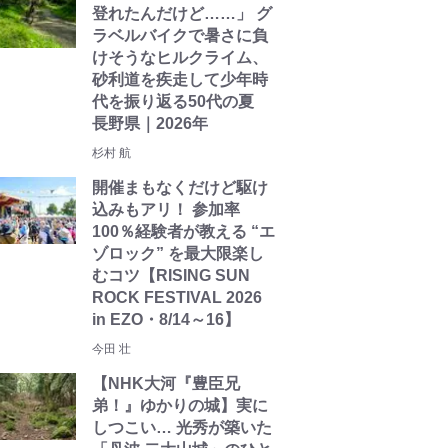
登れたんだけど……」 グ
ラベルバイクで暑さに負
けそうなヒルクライム、
砂利道を疾走して少年時
代を振り返る50代の夏
長野県｜2026年
杉村 航
開催まもなくだけど駆け
込みもアリ！ 参加率
100％経験者が教える “エ
ゾロック” を最大限楽し
むコツ【RISING SUN
ROCK FESTIVAL 2026
in EZO・8/14～16】
今田 壮
【NHK大河『豊臣兄
弟！』ゆかりの城】実に
しつこい… 光秀が築いた