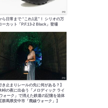
PR
から日常まで “これ1足”！ シリオの万
ーカット「P.F.13-2 Black」登場
PR
行き止まりレールの先に何がある？】
氷峠の夜に出会う「メロディック ライ
 ウォーク」で消えた鉄道の記憶を追体
【群馬県安中市「廃線ウォーク」】