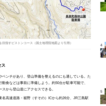
を目指すピストンコース（国土地理院地図より引用）
セス
やベンチがあり、登山準備を整えるのにも適している。た
行動食などは事前に準備しよう。約50台が駐車可能で、
ースから登山道にアクセスできる。
高速道路・裾野（すその）ICから約26分、JR三島駅
。