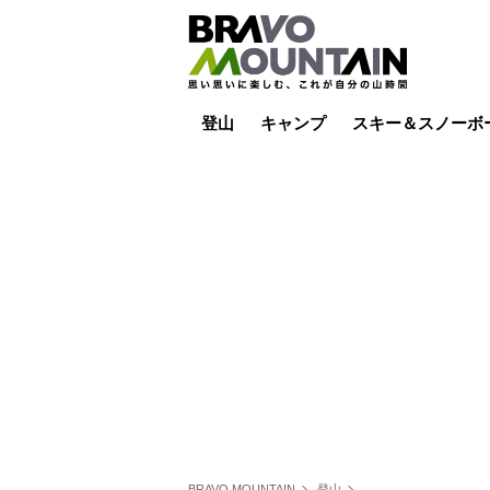
登山
キャンプ
スキー＆スノーボ
山小屋泊
山小屋ライブカメラ
テント泊
雪山
低山
山ご飯
その他登山
焚き火
その他キャンプ
スキー場ライブカ
バックカントリー
日帰り
キャンプ飯
スキー場
BRAVO MOUNTAIN
登山