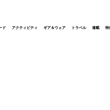
ード
アクティビティ
ギア＆ウェア
トラベル
連載
特
メラ
MTB
写真・動画
その他アクティビティ
キャンプ
スノー
その他
温泉・宿
名所・観光
缶詰博士の
そこに山
ブーツの
季節の虫
日本人ハイカ
低山小道
尾瀬ガイド
わたし、
耕して焙
その他連
フィッシング
登山
食事・お酒
日本で山