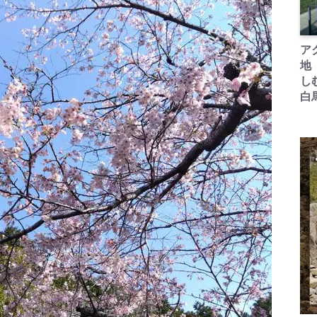
ア
地
し
白