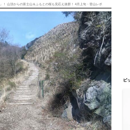
」！ 山頂からの富士山＆ふもとの桜も見応え抜群！ 4月上旬・登山レポ
ピ