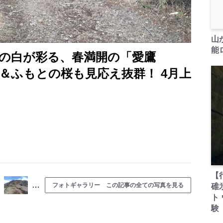
山
能ロ
の白が彩る、春満開の「愛鷹
＆ふもとの桜も見応え抜群！ 4月上
【
…
フォトギャラリー この記事の全ての写真を見る
碓
ト
験