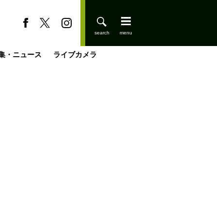
集・ニュース
ライブカメラ
缶たん”CAN”P料理
小屋を興して
国の街角で
ーのネパール移住見聞録「Like a Rolling Stone」
具＆技術研究所
きららの“おぜ沼“日記
山小屋はじめます
煎して走る男
載
スキー場
登りはじめました
山小屋