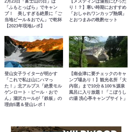
2月23日「富士山の日」は
【メスティンは湯煎にぴった
「ふもとっぱら」でキャン
り！？】寒い時期におすすめ
プ！ 美しすぎる絶景に「ご
「おしゃれワンカップ熱燗」
当地ビール＆おでん」で乾杯
とおつまみの晩酌セット
【2023年現地レポ】
登山女子ライターが明かす
【南会津に要チェックのキャ
「これで私は山にハマっ
ンプ場あり！】観光名所「大
た！」北アルプス「絶景モル
内宿」まで10分＆100％源泉
ゲンロート・ビール・おで
風呂に入り放題！「こぼうし
ん」涸沢カールが「鉄板」の
の湯 洗心亭キャンプサイト」
理由5選＆登山レポ！