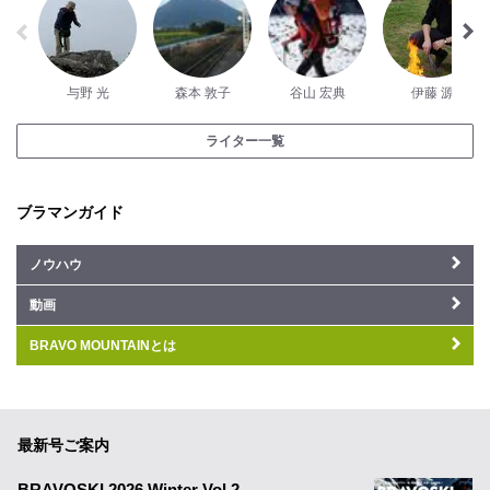
与野 光
森本 敦子
谷山 宏典
伊藤 源
ライター一覧
ブラマンガイド
ノウハウ
動画
BRAVO MOUNTAINとは
最新号ご案内
BRAVOSKI 2026 Winter Vol.2