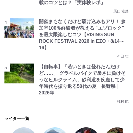
載のコツとは？「実体験レポ」
辰口 稚菜
開催まもなくだけど駆け込みもアリ！ 参
加率100％経験者が教える “エゾロック”
を最大限楽しむコツ【RISING SUN
ROCK FESTIVAL 2026 in EZO・8/14～
16】
今田 壮
【自転車】「若いときは登れたんだけ
ど……」 グラベルバイクで暑さに負けそ
うなヒルクライム、砂利道を疾走して少
年時代を振り返る50代の夏 長野県｜
2026年
杉村 航
ライター一覧