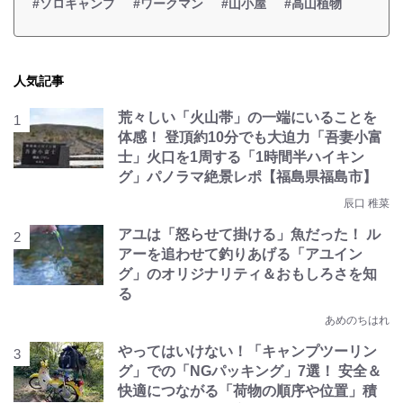
#ソロキャンプ
#ワークマン
#山小屋
#高山植物
人気記事
荒々しい「火山帯」の一端にいることを
体感！ 登頂約10分でも大迫力「吾妻小富
士」火口を1周する「1時間半ハイキン
グ」パノラマ絶景レポ【福島県福島市】
辰口 稚菜
アユは「怒らせて掛ける」魚だった！ ル
アーを追わせて釣りあげる「アユイン
グ」のオリジナリティ＆おもしろさを知
る
あめのちはれ
やってはいけない！「キャンプツーリン
グ」での「NGパッキング」7選！ 安全＆
快適につながる「荷物の順序や位置」積