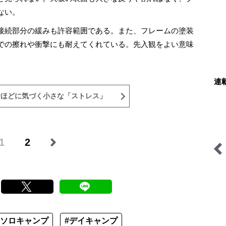
ない。
接続部分の緩みも許容範囲である。また、フレームの塗装
での擦れや衝撃にも耐えてくれている。先入観をよい意味
連
むほどに気づく小さな「ストレス」
1
2
わたし、山小屋はじめます
絶景キャンプ場ガイド-言
葉を失うほどの風景に会い
に行こう-
#ソロキャンプ
#デイキャンプ