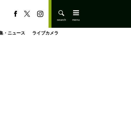
集・ニュース
ライブカメラ
登りはじめました
缶たん”CAN”P料理
小屋を興して
国の街角で
ーのネパール移住見聞録「Like a Rolling Stone」
具＆技術研究所
きららの“おぜ沼“日記
山小屋はじめます
煎して走る男
載
スキー場
山小屋