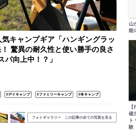
山
能ロ
大人気キャンプギア「ハンギングラッ
果！ 驚異の耐久性と使い勝手の良さ
スパ向上中！？」
#デイキャンプ
#ファミリーキャンプ
#冬キャンプ
【
碓
フォトギャラリー この記事の全ての写真を見る
ト
験