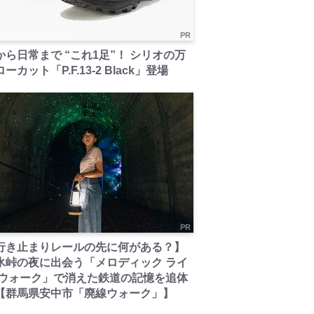
PR
から日常まで “これ1足”！ シリオの万
ーカット「P.F.13-2 Black」登場
PR
行き止まりレールの先に何がある？】
氷峠の夜に出会う「メロディック ライ
 ウォーク」で消えた鉄道の記憶を追体
【群馬県安中市「廃線ウォーク」】