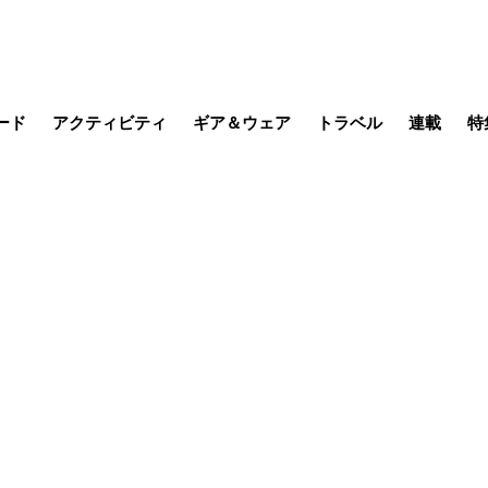
ード
アクティビティ
ギア＆ウェア
トラベル
連載
特
メラ
MTB
写真・動画
その他アクティビティ
キャンプ
スノー
その他
温泉・宿
名所・観光
日本で山
缶詰博士の
そこに山
ブーツの
日本人ハイカ
低山小道
尾瀬ガイド
わたし、
耕して焙
その他連
フィッシング
登山
食事・お酒
季節の虫