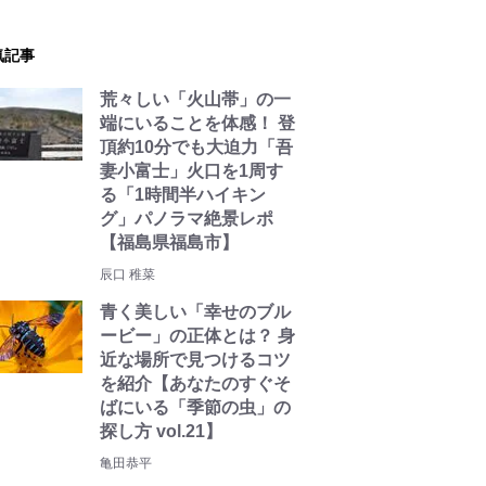
気記事
荒々しい「火山帯」の一
端にいることを体感！ 登
頂約10分でも大迫力「吾
妻小富士」火口を1周す
る「1時間半ハイキン
グ」パノラマ絶景レポ
【福島県福島市】
辰口 稚菜
青く美しい「幸せのブル
ービー」の正体とは？ 身
近な場所で見つけるコツ
を紹介【あなたのすぐそ
ばにいる「季節の虫」の
探し方 vol.21】
亀田恭平