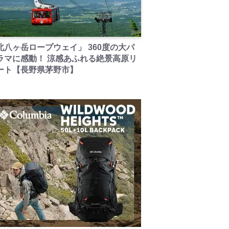
PR
北八ヶ岳ロープウェイ」 360度の大パ
ラマに感動！ 涼感あふれる絶景高原リ
ート【長野県茅野市】