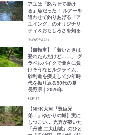
アユは「怒らせて掛け
る」魚だった！ ルアーを
追わせて釣りあげる「ア
ユイング」のオリジナリ
ティ＆おもしろさを知る
あめのちはれ
【自転車】「若いときは
登れたんだけど……」 グ
ラベルバイクで暑さに負
けそうなヒルクライム、
砂利道を疾走して少年時
代を振り返る50代の夏
長野県｜2026年
杉村 航
【NHK大河『豊臣兄
弟！』ゆかりの城】実に
しつこい… 光秀が築いた
「丹波 二大山城」のひと