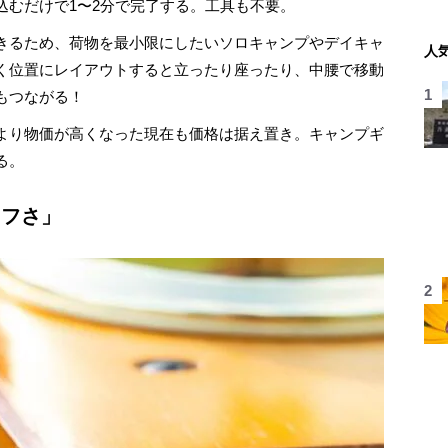
込むだけで1〜2分で完了する。工具も不要。
きるため、荷物を最小限にしたいソロキャンプやデイキャ
人
く位置にレイアウトすると立ったり座ったり、中腰で移動
もつながる！
より物価が高くなった現在も価格は据え置き。キャンプギ
る。
タフさ」