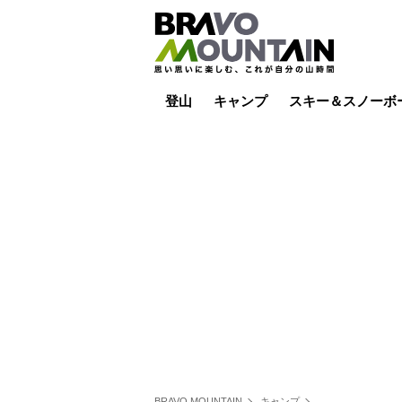
登山
キャンプ
スキー＆スノーボ
山小屋泊
山小屋ライブカメラ
テント泊
雪山
低山
山ご飯
その他登山
焚き火
その他キャンプ
スキー場ライブカ
バックカントリー
日帰り
キャンプ飯
スキー場
BRAVO MOUNTAIN
キャンプ