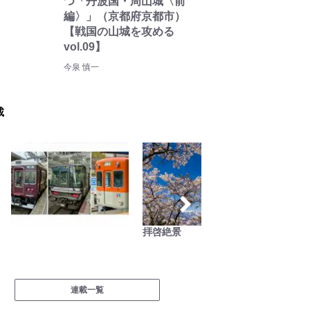
つ「丹波国・周山城〈前
編〉」（京都府京都市）
【戦国の山城を攻める
vol.09】
今泉 慎一
載
拝啓絶景
日本全
グラー
WILD L
連載一覧