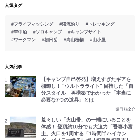
人気タグ
#フライフィッシング
#渓流釣り
#トレッキング
#車中泊
#ソロキャンプ
#キャンプサイト
#ワークマン
#朝日岳
#高山植物
#山小屋
人気記事
【キャンプ自己啓発】増えすぎたギアを
棚卸し！ “ウルトラライト” 目指した「自
分スタイル」再構築でわかった「本当に
必要な7つの道具」とは
猫田 猫之介
荒々しい「火山帯」の一端にいることを
体感！ 登頂約10分でも大迫力「吾妻小富
士」火口を1周する「1時間半ハイキン