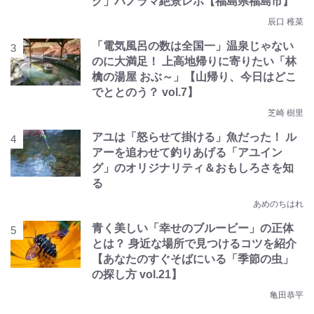
グ」パノラマ絶景レポ【福島県福島市】
辰口 稚菜
「電気風呂の数は全国一」温泉じゃない
のに大満足！ 上高地帰りに寄りたい「林
檎の湯屋 おぶ～」【山帰り、今日はどこ
でととのう？ vol.7】
芝崎 樹里
アユは「怒らせて掛ける」魚だった！ ル
アーを追わせて釣りあげる「アユイン
グ」のオリジナリティ＆おもしろさを知
る
あめのちはれ
青く美しい「幸せのブルービー」の正体
とは？ 身近な場所で見つけるコツを紹介
【あなたのすぐそばにいる「季節の虫」
の探し方 vol.21】
亀田恭平