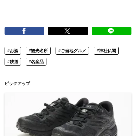
#お酒
#観光名所
#ご当地グルメ
#神社仏閣
#鉄道
#名産品
ピックアップ