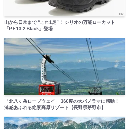
PR
山から日常まで “これ1足”！ シリオの万能ローカット
「P.F.13-2 Black」登場
PR
「北八ヶ岳ロープウェイ」 360度の大パノラマに感動！
涼感あふれる絶景高原リゾート【長野県茅野市】