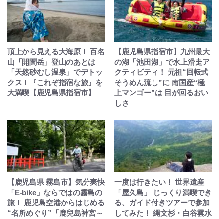
頂上から見える大海原！ 百名
【鹿児島県指宿市】九州最大
山「開聞岳」登山のあとは
の湖「池田湖」で水上滑走ア
「天然砂むし温泉」でデトッ
クティビティ！ 元祖“回転式
クス！『これぞ指宿な旅』を
そうめん流し”に 南国産“極
大満喫【鹿児島県指宿市】
上マンゴー”は 目が回るおい
しさ
【鹿児島県 霧島市】気分爽快
一度は行きたい！ 世界遺産
「E-bike」ならではの霧島の
「屋久島」 じっくり満喫でき
旅！ 鹿児島空港からはじめる
る、ガイド付きツアーで参加
“名所めぐり”「鹿兒島神宮～
してみた！ 縄文杉・白谷雲水