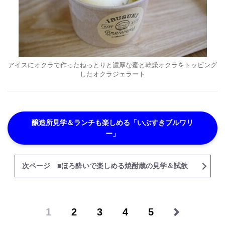
アイスにオクラで作ったねっとりと濃厚な蜜と乾燥オクラをトッピング
したオクラジェラート
醸造所見学＆ランチも楽しめる「いぶすきブルワリ
ー」
次ページ ■ほろ酔いで楽しめる焼酎蔵の見学＆試飲
1
2
3
4
5