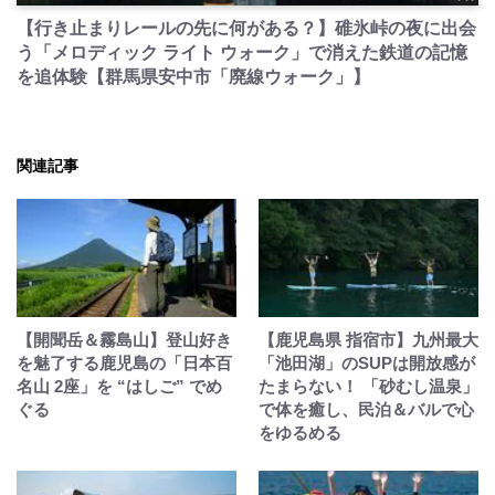
【行き止まりレールの先に何がある？】碓氷峠の夜に出会
う「メロディック ライト ウォーク」で消えた鉄道の記憶
を追体験【群馬県安中市「廃線ウォーク」】
関連記事
【開聞岳＆霧島山】登山好き
【鹿児島県 指宿市】九州最大
を魅了する鹿児島の「日本百
「池田湖」のSUPは開放感が
名山 2座」を “はしご” でめ
たまらない！ 「砂むし温泉」
ぐる
で体を癒し、民泊＆バルで心
をゆるめる