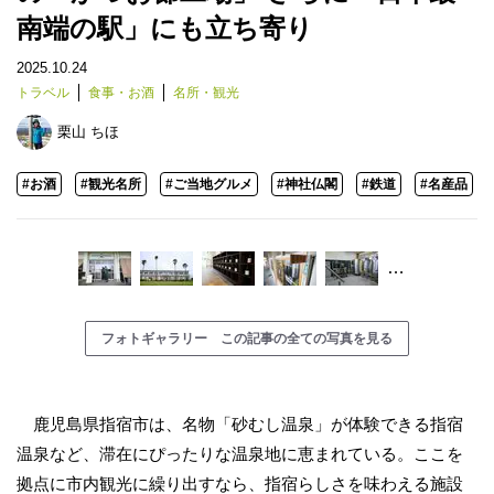
南端の駅」にも立ち寄り
2025.10.24
トラベル
食事・お酒
名所・観光
栗山 ちほ
#お酒
#観光名所
#ご当地グルメ
#神社仏閣
#鉄道
#名産品
…
フォトギャラリー この記事の全ての写真を見る
鹿児島県指宿市は、名物「砂むし温泉」が体験できる指宿
温泉など、滞在にぴったりな温泉地に恵まれている。ここを
拠点に市内観光に繰り出すなら、指宿らしさを味わえる施設