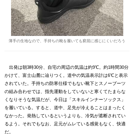
薄手の生地なので、手持ちの靴を履いても窮屈に感じにくいだろう
出発は朝3時30分、自宅の周辺の気温は約9℃。約1時間30分
かけて、富士山麓に辿りつく。道中の気温表示計は6℃と表示
されていた。手持ちの防寒仕様でもない靴下とスノーブーツ
の組み合わせでは、指先運動をしていないと寒くてたまらな
くなりそうな気温だが、今日は「スキルインナーソックス」
を履いている。すると、道中、足先が冷えることはまったく
なかった。発熱しているというよりも、冷気が遮断されてい
るよう。それでもなお、足元がムレている感覚もなく、快適
だ。