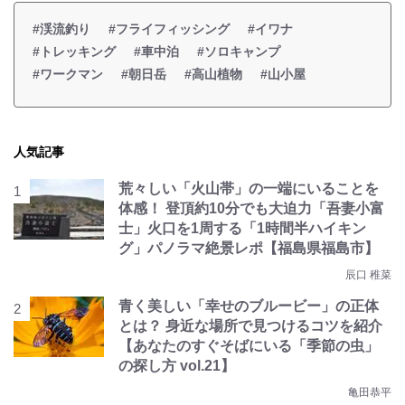
#渓流釣り
#フライフィッシング
#イワナ
#トレッキング
#車中泊
#ソロキャンプ
#ワークマン
#朝日岳
#高山植物
#山小屋
人気記事
荒々しい「火山帯」の一端にいることを
体感！ 登頂約10分でも大迫力「吾妻小富
士」火口を1周する「1時間半ハイキン
グ」パノラマ絶景レポ【福島県福島市】
辰口 稚菜
青く美しい「幸せのブルービー」の正体
とは？ 身近な場所で見つけるコツを紹介
【あなたのすぐそばにいる「季節の虫」
の探し方 vol.21】
亀田恭平