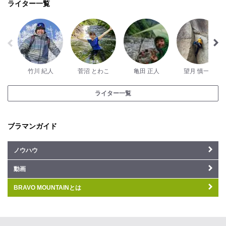
ライター一覧
竹川 紀人
菅沼 とわこ
亀田 正人
望月 慎一郎
ライター一覧
ブラマンガイド
ノウハウ
動画
BRAVO MOUNTAINとは