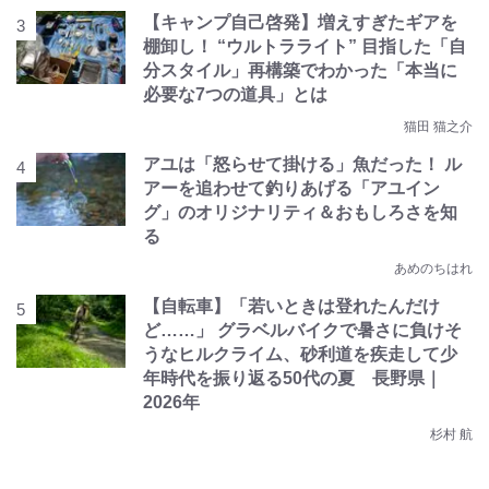
【キャンプ自己啓発】増えすぎたギアを
棚卸し！ “ウルトラライト” 目指した「自
分スタイル」再構築でわかった「本当に
必要な7つの道具」とは
猫田 猫之介
アユは「怒らせて掛ける」魚だった！ ル
アーを追わせて釣りあげる「アユイン
グ」のオリジナリティ＆おもしろさを知
る
あめのちはれ
【自転車】「若いときは登れたんだけ
ど……」 グラベルバイクで暑さに負けそ
うなヒルクライム、砂利道を疾走して少
年時代を振り返る50代の夏 長野県｜
2026年
杉村 航