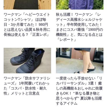
ワークマン「ヘビーウエイト
秋も活躍！ ワークマン 「レ
コットンTシャツ」 ほぼ毎
ディース高撥水シェルジャケ
日・3か月着てみた！ 980円
ット」半年間使用してみた！
とは思えない品質＆秋冬用に
まさにコスパ最強「1900円の
長袖は使える？「正直レポ」
機能性」と、気になる点とは
「レポート」
ワークマン「防水サファリシ
一度使ったら手放せない「リ
ューズ」 1年間履いてわかっ
カバリーサンダル」3選！ 癒
た「コスパ・防水性・耐久
しの高機能＆おしゃれに街履
性」メリットと注意点
きもOK！ “単なる履き物と
思うべからず” 夏以降も活躍
するアイテム