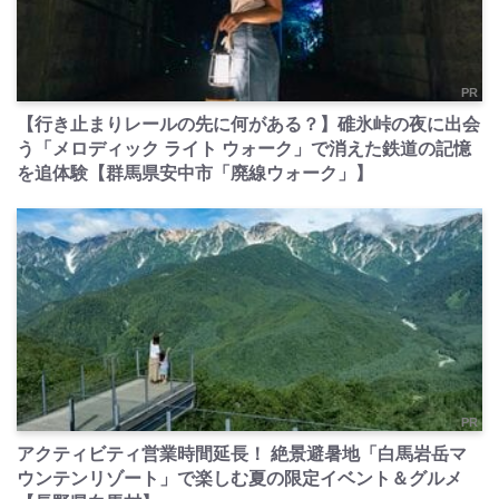
PR
【行き止まりレールの先に何がある？】碓氷峠の夜に出会
う「メロディック ライト ウォーク」で消えた鉄道の記憶
を追体験【群馬県安中市「廃線ウォーク」】
PR
アクティビティ営業時間延長！ 絶景避暑地「白馬岩岳マ
ウンテンリゾート」で楽しむ夏の限定イベント＆グルメ