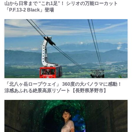
山から日常まで “これ1足”！ シリオの万能ローカット
「P.F.13-2 Black」登場
PR
「北八ヶ岳ロープウェイ」 360度の大パノラマに感動！
涼感あふれる絶景高原リゾート【長野県茅野市】