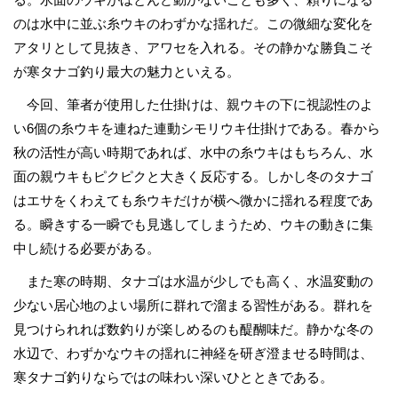
のは水中に並ぶ糸ウキのわずかな揺れだ。この微細な変化を
アタリとして見抜き、アワセを入れる。その静かな勝負こそ
が寒タナゴ釣り最大の魅力といえる。
今回、筆者が使用した仕掛けは、親ウキの下に視認性のよ
い6個の糸ウキを連ねた連動シモリウキ仕掛けである。春から
秋の活性が高い時期であれば、水中の糸ウキはもちろん、水
面の親ウキもピクピクと大きく反応する。しかし冬のタナゴ
はエサをくわえても糸ウキだけが横へ微かに揺れる程度であ
る。瞬きする一瞬でも見逃してしまうため、ウキの動きに集
中し続ける必要がある。
また寒の時期、タナゴは水温が少しでも高く、水温変動の
少ない居心地のよい場所に群れで溜まる習性がある。群れを
見つけられれば数釣りが楽しめるのも醍醐味だ。静かな冬の
水辺で、わずかなウキの揺れに神経を研ぎ澄ませる時間は、
寒タナゴ釣りならではの味わい深いひとときである。