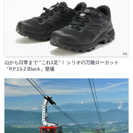
PR
山から日常まで “これ1足”！ シリオの万能ローカット
「P.F.13-2 Black」登場