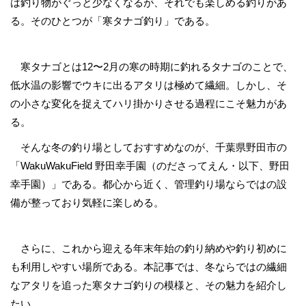
は釣り物がぐっと少なくなるが、それでも楽しめる釣りがあ
る。そのひとつが「寒タナゴ釣り」である。
寒タナゴとは12〜2月の寒の時期に釣れるタナゴのことで、
低水温の影響でウキに出るアタリは極めて繊細。しかし、そ
の小さな変化を捉えてハリ掛かりさせる過程にこそ魅力があ
る。
そんな冬の釣り場としておすすめなのが、千葉県野田市の
「WakuWakuField 野田幸手園（のださってえん・以下、野田
幸手園）」である。都心から近く、管理釣り場ならではの設
備が整っており気軽に楽しめる。
さらに、これから迎える年末年始の釣り納めや釣り初めに
も利用しやすい場所である。本記事では、冬ならではの繊細
なアタリを追った寒タナゴ釣りの模様と、その魅力を紹介し
たい。