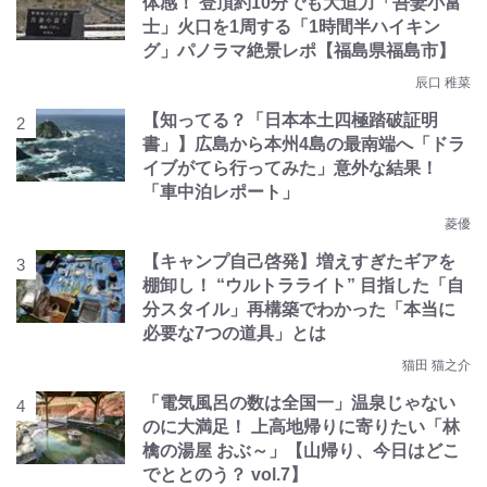
体感！ 登頂約10分でも大迫力「吾妻小富
士」火口を1周する「1時間半ハイキン
グ」パノラマ絶景レポ【福島県福島市】
辰口 稚菜
【知ってる？「日本本土四極踏破証明
書」】広島から本州4島の最南端へ「ドラ
イブがてら行ってみた」意外な結果！
「車中泊レポート」
菱優
【キャンプ自己啓発】増えすぎたギアを
棚卸し！ “ウルトラライト” 目指した「自
分スタイル」再構築でわかった「本当に
必要な7つの道具」とは
猫田 猫之介
「電気風呂の数は全国一」温泉じゃない
のに大満足！ 上高地帰りに寄りたい「林
檎の湯屋 おぶ～」【山帰り、今日はどこ
でととのう？ vol.7】