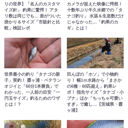
りの世界】「名人のカスタマ
カメラが捉えた映像に愕然！
イズ針」 釣果に驚愕！ アタ
十数年ぶり牛久水郷での「タ
リ数は同じでも… 差がついた
ナゴ釣り」 水温＆生息数だけ
掛かり＆サイズ「市販針と比
じゃなかった…「釣果のカ
較」検証レポ
ギ」とは！
世界最小の釣り「タナゴの新
田んぼの「ホソ」で小物釣
子」実釣！ 霞ヶ浦・ベテラン
り！ 幅1ｍ水路から「まさか
オジイと「60分1本勝負」で
の6種・60匹超え」釣果レ
わかった、一人前の目安「一
ポ！ 指先サイズ「タナゴ・小
円玉サイズ」釣るためのワザ
ブナ」ほか「ちっちゃ可愛い
とは！？
すぎ」で癒し…【茨城県・霞
ヶ浦】