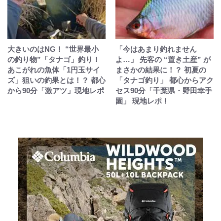
大きいのはNG！ “世界最小
「今はあまり釣れません
の釣り物”「タナゴ」釣り！
よ…」 先客の “置き土産” が
あこがれの魚体「1円玉サイ
まさかの結果に！？ 初夏の
ズ」狙いの釣果とは！？ 都心
「タナゴ釣り」 都心からアク
から90分「激アツ」現地レポ
セス90分「千葉県・野田幸手
園」 現地レポ！