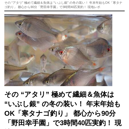
その “アタリ” 極めて繊細＆魚体は “いぶし銀” の冬の装い！ 年末年始もOK「寒タナ
ゴ釣り」 都心から90分「野田幸手園」で3時間40匹実釣！ 現地レポ
その “アタリ” 極めて繊細＆魚体は
“いぶし銀” の冬の装い！ 年末年始も
OK「寒タナゴ釣り」 都心から90分
「野田幸手園」で3時間40匹実釣！ 現