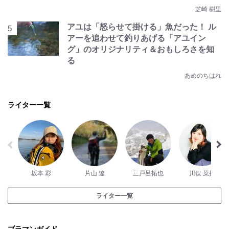
芝崎 樹里
アユは「怒らせて掛ける」魚だった！ ル
アーを追わせて釣りあげる「アユイン
グ」のオリジナリティ＆おもしろさを知
る
あめのちはれ
ライター一覧
坂本 彩
片山 遼
三戸呂拓也
川俣 菜摘
ライター一覧