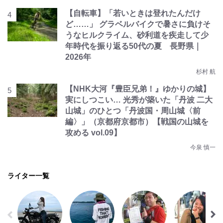
【自転車】「若いときは登れたんだけ
ど……」 グラベルバイクで暑さに負けそ
うなヒルクライム、砂利道を疾走して少
年時代を振り返る50代の夏 長野県｜
2026年
杉村 航
【NHK大河『豊臣兄弟！』ゆかりの城】
実にしつこい… 光秀が築いた「丹波 二大
山城」のひとつ「丹波国・周山城〈前
編〉」（京都府京都市）【戦国の山城を
攻める vol.09】
今泉 慎一
ライター一覧