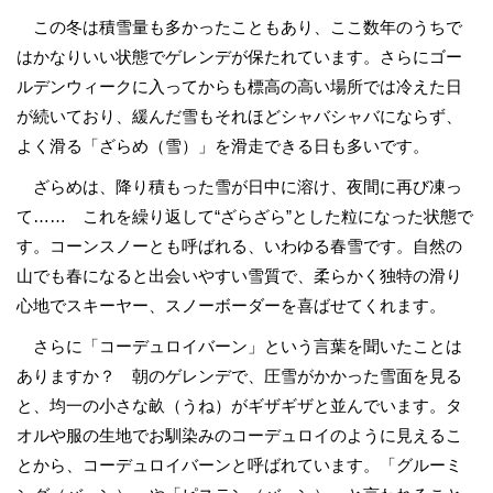
この冬は積雪量も多かったこともあり、ここ数年のうちで
はかなりいい状態でゲレンデが保たれています。さらにゴー
ルデンウィークに入ってからも標高の高い場所では冷えた日
が続いており、緩んだ雪もそれほどシャバシャバにならず、
よく滑る「ざらめ（雪）」を滑走できる日も多いです。
ざらめは、降り積もった雪が日中に溶け、夜間に再び凍っ
て…… これを繰り返して“ざらざら”とした粒になった状態で
す。コーンスノーとも呼ばれる、いわゆる春雪です。自然の
山でも春になると出会いやすい雪質で、柔らかく独特の滑り
心地でスキーヤー、スノーボーダーを喜ばせてくれます。
さらに「コーデュロイバーン」という言葉を聞いたことは
ありますか？ 朝のゲレンデで、圧雪がかかった雪面を見る
と、均一の小さな畝（うね）がギザギザと並んでいます。タ
オルや服の生地でお馴染みのコーデュロイのように見えるこ
とから、コーデュロイバーンと呼ばれています。「グルーミ