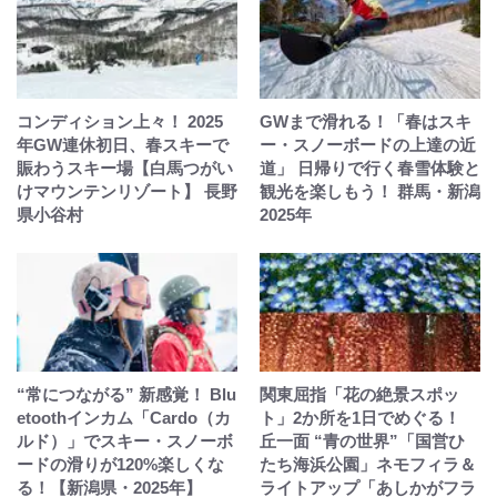
コンディション上々！ 2025
GWまで滑れる！「春はスキ
年GW連休初日、春スキーで
ー・スノーボードの上達の近
賑わうスキー場【白馬つがい
道」 日帰りで行く春雪体験と
けマウンテンリゾート】 長野
観光を楽しもう！ 群馬・新潟
県小谷村
2025年
“常につながる” 新感覚！ Blu
関東屈指「花の絶景スポッ
etoothインカム「Cardo（カ
ト」2か所を1日でめぐる！
ルド）」でスキー・スノーボ
丘一面 “青の世界”「国営ひ
ードの滑りが120%楽しくな
たち海浜公園」ネモフィラ＆
る！【新潟県・2025年】
ライトアップ「あしかがフラ