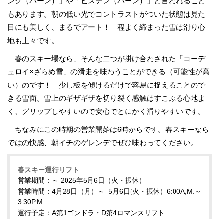
ング（バーン）」や「ピステン（バーン）」と言われること
もあります。朝の低い光でコントラストがついた状態は見た
目にも美しく、まるでアート！ 程よく締まった雪は滑り心
地も上々です。
春のスキー場なら、そんな二つが掛け合わされた「コーデ
ュロイ×ざらめ雪」の滑走を味わうことができる（可能性が高
い）のです！ 少し板を傾けるだけで容易に捉えることので
きる雪面。雪上のギザギザを切り裂く感触はすこぶる心地よ
く、グリップしやすいので安心でとにかく滑りやすいです。
ちなみにこの時期の営業開始は6時からです。春スキーなら
ではの快感、朝イチのゲレンデでぜひ味わってください。
春スキー運行リフト
営業期間：～ 2025年5月6日（火・振休）
営業時間：4月28日（月）～ 5月6日(火・振休）6:00A,M.～
3:30P.M.
運行予定：A第1ゴンドラ・D第4ロマンスリフト