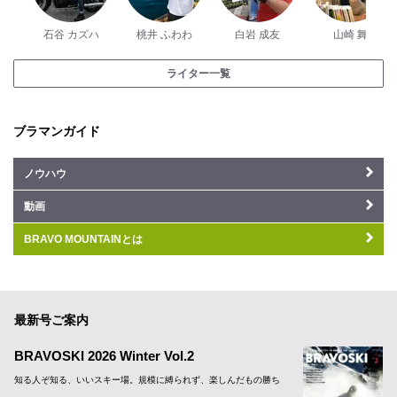
石谷 カズハ
桃井 ふわわ
白岩 成友
山崎 舞
ライター一覧
ブラマンガイド
ノウハウ
動画
BRAVO MOUNTAINとは
最新号ご案内
BRAVOSKI 2026 Winter Vol.2
知る人ぞ知る、いいスキー場。規模に縛られず、楽しんだもの勝ち