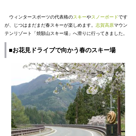
ウィンタースポーツの代表格の
スキー
や
スノーボード
です
が、じつはまだまだ春スキーが楽しめます。
志賀高原
マウン
テンリゾート「焼額山スキー場」へ滑りに行ってきました。
■お
花見
ドライブ
で向かう春のスキー場