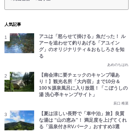
人気記事
アユは「怒らせて掛ける」魚だった！ ル
アーを追わせて釣りあげる「アユイン
グ」のオリジナリティ＆おもしろさを知
る
あめのちはれ
【南会津に要チェックのキャンプ場あ
り！】観光名所「大内宿」まで10分＆
100％源泉風呂に入り放題！「こぼうしの
湯 洗心亭キャンプサイト」
辰口 稚菜
【夏は涼しい長野で「車中泊」旅】良質
な湯は “山の恵み”！ 満足度を上げてくれ
る「温泉付きRVパーク」おすすめ3選