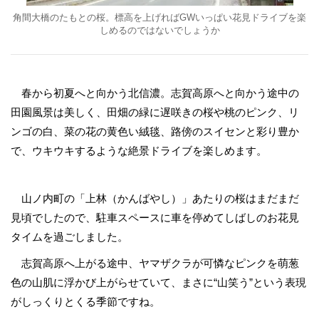
角間大橋のたもとの桜。標高を上げればGWいっぱい花見ドライブを楽
しめるのではないでしょうか
春から初夏へと向かう北信濃。志賀高原へと向かう途中の
田園風景は美しく、田畑の緑に遅咲きの桜や桃のピンク、リ
ンゴの白、菜の花の黄色い絨毯、路傍のスイセンと彩り豊か
で、ウキウキするような絶景ドライブを楽しめます。
山ノ内町の「上林（かんばやし）」あたりの桜はまだまだ
見頃でしたので、駐車スペースに車を停めてしばしのお花見
タイムを過ごしました。
志賀高原へ上がる途中、ヤマザクラが可憐なピンクを萌葱
色の山肌に浮かび上がらせていて、まさに“山笑う”という表現
がしっくりとくる季節ですね。