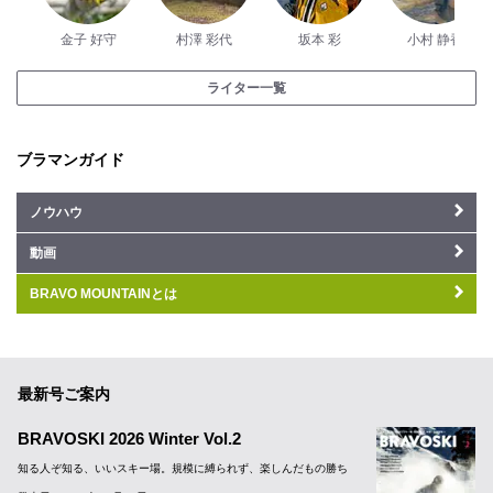
金子 好守
村澤 彩代
坂本 彩
小村 静香
ライター一覧
ブラマンガイド
ノウハウ
動画
BRAVO MOUNTAINとは
最新号ご案内
BRAVOSKI 2026 Winter Vol.2
知る人ぞ知る、いいスキー場。規模に縛られず、楽しんだもの勝ち