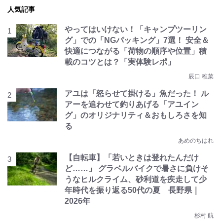
人気記事
やってはいけない！「キャンプツーリン
グ」での「NGパッキング」7選！ 安全＆
快適につながる「荷物の順序や位置」積
載のコツとは？「実体験レポ」
辰口 稚菜
アユは「怒らせて掛ける」魚だった！ ル
アーを追わせて釣りあげる「アユイン
グ」のオリジナリティ＆おもしろさを知
る
あめのちはれ
【自転車】「若いときは登れたんだけ
ど……」 グラベルバイクで暑さに負けそ
うなヒルクライム、砂利道を疾走して少
年時代を振り返る50代の夏 長野県｜
2026年
杉村 航