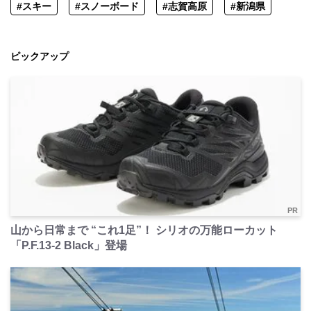
#スキー
#スノーボード
#志賀高原
#新潟県
ピックアップ
PR
山から日常まで “これ1足”！ シリオの万能ローカット
「P.F.13-2 Black」登場