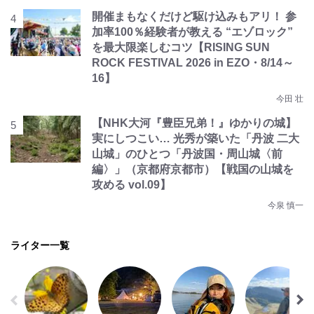
開催まもなくだけど駆け込みもアリ！ 参
加率100％経験者が教える “エゾロック”
を最大限楽しむコツ【RISING SUN
ROCK FESTIVAL 2026 in EZO・8/14～
16】
今田 壮
【NHK大河『豊臣兄弟！』ゆかりの城】
実にしつこい… 光秀が築いた「丹波 二大
山城」のひとつ「丹波国・周山城〈前
編〉」（京都府京都市）【戦国の山城を
攻める vol.09】
今泉 慎一
ライター一覧