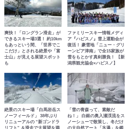
爽快！「ロングラン滑走」が
ファミリースキー情報メディ
できるスキー場3選！ 約10km
ア『ハピスノ』雪上運動会が
もあっという間、「世界でこ
復活！ 豪雪地「ニュー・グリ
こだけ」とされる絶景や「富
ーンピア津南」で全15家族が
士山」が見える展望スポット
雪をもとかす真剣勝負！ 【新
も
潟県観光協会×ハピスノ】
絶景のスキー場「白馬岩岳ス
「雪の青森って、素敵だ
ノーフィールド」 38年ぶり
ね！」 白銀の奥入瀬渓流をス
リニューアルの “新ゴンドラ
ノーシューで散策し、冬だけ
リフト” ＆滑走で大展望を満
の大自然アート「氷瀑」を鑑