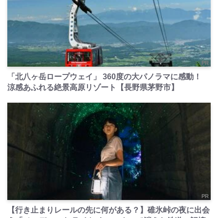
PR
「北八ヶ岳ロープウェイ」 360度の大パノラマに感動！
涼感あふれる絶景高原リゾート【長野県茅野市】
PR
【行き止まりレールの先に何がある？】碓氷峠の夜に出会