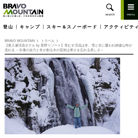
登山
キャンプ
スキー＆スノーボード
アクティビテ
BRAVO MOUNTAIN
トラベル
【奥入瀬渓流ホテル by 星野リゾート】苔むす渓流は冬、雪と氷に覆われ静謐な時が
流れる ～氷瀑の迫力と冬が創る氷の芸術は寒さを忘れる美しさ～