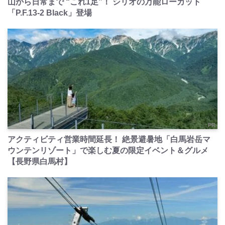
山から日常まで “これ1足”！ シリオの万能ローカット
「P.F.13-2 Black」登場
PR
アクティビティ営業時間延長！ 絶景避暑地「白馬岩岳マ
ウンテンリゾート」で楽しむ夏の限定イベント＆グルメ
【長野県白馬村】