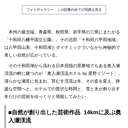
フォトギャラリー この記事の全ての写真を見る
本州の最北端、青森県、秋田県、岩手県の三県にまたがる
「十和田八幡平国立公園」。その北部「十和田八甲田地域」
は八甲田山系、十和田湖とダイナミックでいながら神秘的で
美しい自然が広がっている。
その十和田湖から流れる日本屈指の景勝地でもある奥入瀬
渓流の畔に建つのが「奥入瀬渓流ホテル by 星野リゾート」。
清らかな瀬音に包まれ、苔むす渓流は冬、その姿を変え、静
謐な空間へと。ホテルでの贅沢な時間と、雪と氷が創り出す
冬だけの芸術をゆっくりと堪能してみたい。
■自然が創り出した芸術作品 14kmに及ぶ奥
入瀬渓流