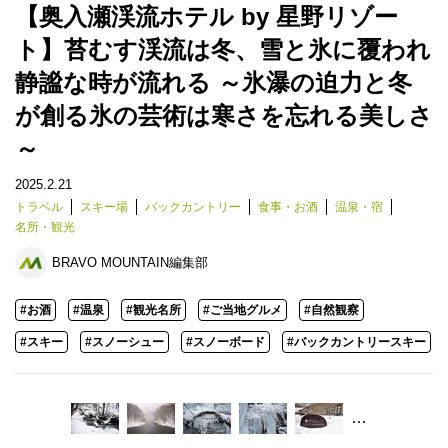
【奥入瀬渓流ホテル by 星野リゾー
ト】苔むす渓流は冬、雪と氷に覆われ
静謐な時が流れる ～氷瀑の迫力と冬
が創る氷の芸術は寒さを忘れる美しさ
～
2025.2.21
トラベル
スキー場
バックカントリー
食事・お酒
温泉・宿
名所・観光
BRAVO MOUNTAIN編集部
#お酒
#温泉
#観光名所
#ご当地グルメ
#自然観察
#スキー
#スノーシュー
#スノーボード
#バックカントリースキー
…