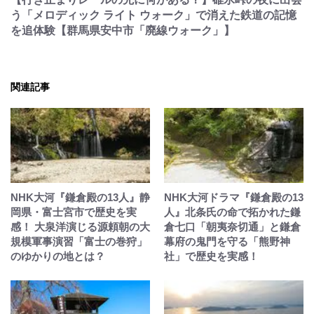
う「メロディック ライト ウォーク」で消えた鉄道の記憶
を追体験【群馬県安中市「廃線ウォーク」】
関連記事
NHK大河『鎌倉殿の13人』静
NHK大河ドラマ『鎌倉殿の13
岡県・富士宮市で歴史を実
人』北条氏の命で拓かれた鎌
感！ 大泉洋演じる源頼朝の大
倉七口「朝夷奈切通」と鎌倉
規模軍事演習「富士の巻狩」
幕府の鬼門を守る「熊野神
のゆかりの地とは？
社」で歴史を実感！