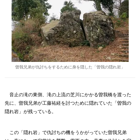
曽我兄弟が仇討ちをするために身を隠した「曽我の隠れ岩」
音止の滝の東側、滝の上流の芝川にかかる曽我橋を渡った
先に、曽我兄弟が工藤祐経を討つために隠れていた「曽我の
隠れ岩」が残っている。
この「隠れ岩」で仇討ちの機をうかがっていた曽我兄弟