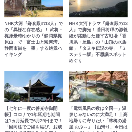
NHK大河『鎌倉殿の13人』で
NHK大河ドラマ『鎌倉殿の13
の「異様な存在感」！ 武将・
人』で脚光！ 菅田将暉の源義
梶原景時ゆかりの「静岡県梶
経が躍動した源平古戦場「香
原山」で「富士山と駿河湾、
川県・屋島」の「山頂の水族
静岡市街を一望」する絶景ハ
館」「タヌキ伝説の寺」「ミ
イキング
ステリー坂」不思議スポット
めぐり
【七年に一度の善光寺御開
「電気風呂の数は全国一」温
帳】コロナで1年延期も期間
泉じゃないのに大満足！ 上高
は1ヵ月延長で6月29日まで！
地帰りに寄りたい「林檎の湯
「回向柱でご縁を結び、お戒
屋 おぶ～」【山帰り、今日は