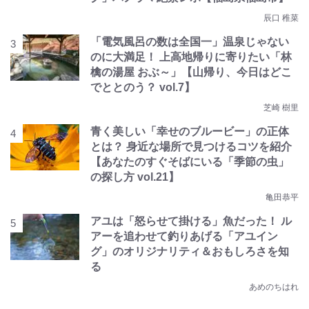
辰口 稚菜
「電気風呂の数は全国一」温泉じゃない
のに大満足！ 上高地帰りに寄りたい「林
檎の湯屋 おぶ～」【山帰り、今日はどこ
でととのう？ vol.7】
芝崎 樹里
青く美しい「幸せのブルービー」の正体
とは？ 身近な場所で見つけるコツを紹介
【あなたのすぐそばにいる「季節の虫」
の探し方 vol.21】
亀田恭平
アユは「怒らせて掛ける」魚だった！ ル
アーを追わせて釣りあげる「アユイン
グ」のオリジナリティ＆おもしろさを知
る
あめのちはれ