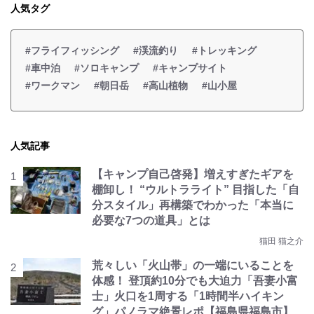
人気タグ
#フライフィッシング
#渓流釣り
#トレッキング
#車中泊
#ソロキャンプ
#キャンプサイト
#ワークマン
#朝日岳
#高山植物
#山小屋
人気記事
【キャンプ自己啓発】増えすぎたギアを
棚卸し！ “ウルトラライト” 目指した「自
分スタイル」再構築でわかった「本当に
必要な7つの道具」とは
猫田 猫之介
荒々しい「火山帯」の一端にいることを
体感！ 登頂約10分でも大迫力「吾妻小富
士」火口を1周する「1時間半ハイキン
グ」パノラマ絶景レポ【福島県福島市】