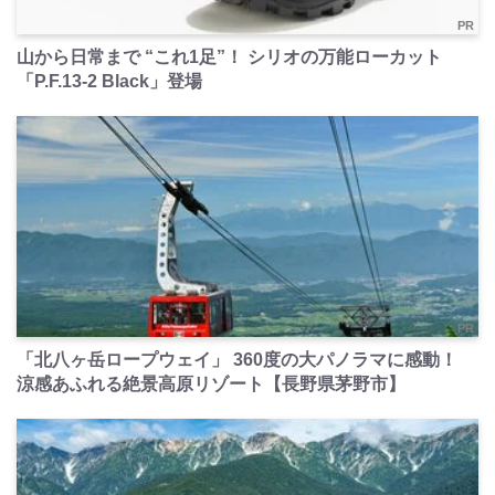
PR
山から日常まで “これ1足”！ シリオの万能ローカット
「P.F.13-2 Black」登場
PR
「北八ヶ岳ロープウェイ」 360度の大パノラマに感動！
涼感あふれる絶景高原リゾート【長野県茅野市】