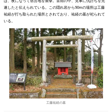
は、夜になって宿営地を襲撃。雷雨の中、見事に仇討ちを完
遂したと伝えられている。この隠れ岩から90mの場所は工藤
祐経が打ち取られた場所とされており、祐経の墓が祀られて
いる。
工藤祐経の墓