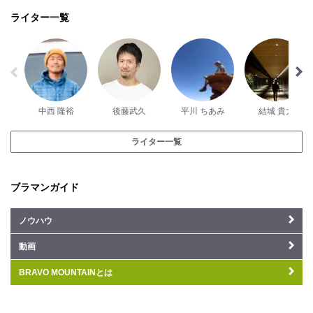
ライター一覧
中西 隆裕
後藤武久
平川 ちあみ
結城 貴大
ライター一覧
ブラマンガイド
ノウハウ
動画
BRAVO MOUNTAINとは