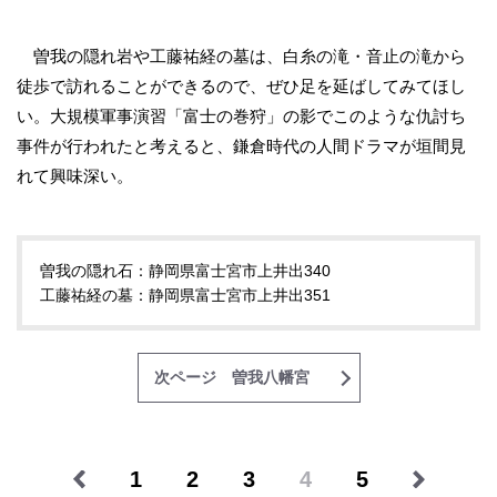
曽我の隠れ岩や工藤祐経の墓は、白糸の滝・音止の滝から
徒歩で訪れることができるので、ぜひ足を延ばしてみてほし
い。大規模軍事演習「富士の巻狩」の影でこのような仇討ち
事件が行われたと考えると、鎌倉時代の人間ドラマが垣間見
れて興味深い。
曽我の隠れ石：静岡県富士宮市上井出340
工藤祐経の墓：静岡県富士宮市上井出351
次ページ 曽我八幡宮
1
2
3
4
5