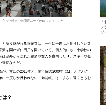
り立った時点で御開帳ムードがはじまっていた
「
ノ
ゾ
」と語り継がれる善光寺は、一生に一度はお参りしたい寺
宗派を問わずに門戸を開いている。個人的にも、小学校の
らは県外から訪れた親類や友人を案内したり、スキーや登
い寺院なのだ。
、前回の2015年と、前々回の2009年には、わざわざ
年に一度しか行われない「御開帳」は、まさに遠くともお
とは？