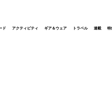
ード
アクティビティ
ギア＆ウェア
トラベル
連載
特
メラ
MTB
写真・動画
その他アクティビティ
キャンプ
スノー
その他
温泉・宿
名所・観光
日本で山
缶詰博士の
そこに山
ブーツの
日本人ハイカ
低山小道
尾瀬ガイド
わたし、
耕して焙
その他連
フィッシング
登山
食事・お酒
季節の虫