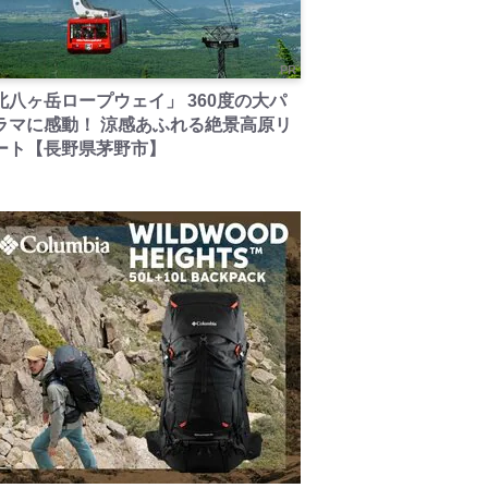
PR
北八ヶ岳ロープウェイ」 360度の大パ
ラマに感動！ 涼感あふれる絶景高原リ
ート【長野県茅野市】