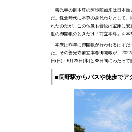
善光寺の御本尊の阿弥陀如来は日本最
だ。鎌倉時代に本尊の身代わりとして、
れたのだが、この仏像も普段は宝庫に安
度の御開帳のときだけ「前立本尊」を本
本来は昨年に御開帳が行われるはずだっ
た。その善光寺前立本尊御開帳が、202
日(日)～6月29日(水)と88日間にわたっ
■長野駅からバスや徒歩でア