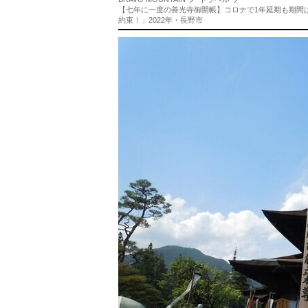
【七年に一度の善光寺御開帳】コロナで1年延期も期間は
約束！」2022年・長野市