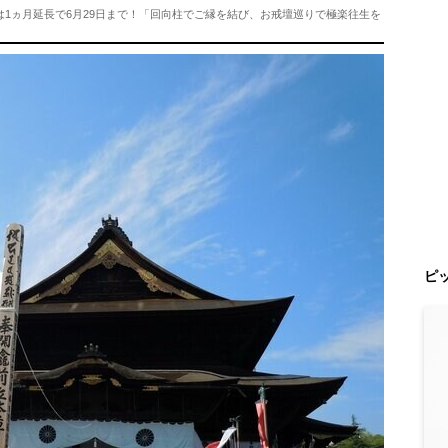
1ヵ月延長で6月29日まで！「回向柱でご縁を結び、お戒壇巡りで極楽往生を
ピ