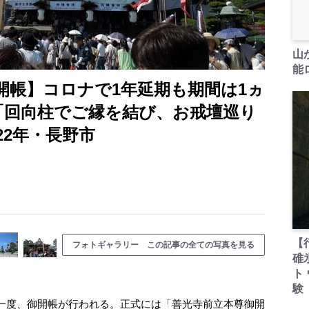
山
能ロ
開帳】コロナで1年延期も期間は1ヵ
！「回向柱でご縁を結び、お戒壇巡り
22年・長野市
【
フォトギャラリー この記事の全ての写真を見る
碓
ト
験
一度、御開帳が行われる。正式には「善光寺前立本尊御開