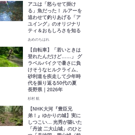
アユは「怒らせて掛け
る」魚だった！ ルアーを
追わせて釣りあげる「ア
ユイング」のオリジナリ
ティ＆おもしろさを知る
あめのちはれ
【自転車】「若いときは
登れたんだけど……」 グ
ラベルバイクで暑さに負
けそうなヒルクライム、
砂利道を疾走して少年時
代を振り返る50代の夏
長野県｜2026年
杉村 航
【NHK大河『豊臣兄
弟！』ゆかりの城】実に
しつこい… 光秀が築いた
「丹波 二大山城」のひと