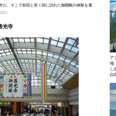
る年だ。そこで前回と前々回に訪れた御開帳の体験を通
たい。
善光寺
ア
地
し
白