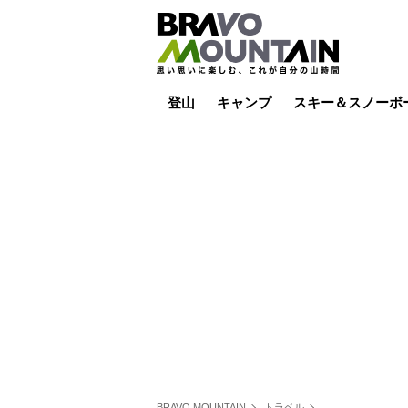
登山
キャンプ
スキー＆スノーボ
山小屋泊
山小屋ライブカメラ
テント泊
雪山
低山
山ご飯
その他登山
焚き火
その他キャンプ
スキー場ライブカ
バックカントリー
日帰り
キャンプ飯
スキー場
BRAVO MOUNTAIN
トラベル