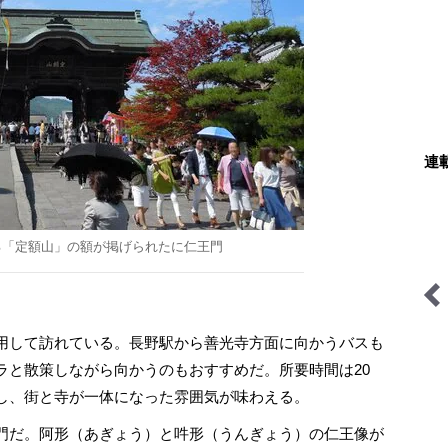
連
る「定額山」の額が掲げられたに仁王門
拝啓絶景
わたし、山小屋はじめます
用して訪れている。長野駅から善光寺方面に向かうバスも
ラと散策しながら向かうのもおすすめだ。所要時間は20
し、街と寺が一体になった雰囲気が味わえる。
門だ。阿形（あぎょう）と吽形（うんぎょう）の仁王像が