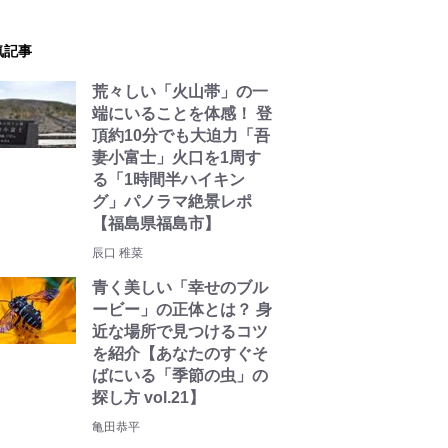
気記事
荒々しい「火山帯」の一
端にいることを体感！ 登
頂約10分でも大迫力「吾
妻小富士」火口を1周す
る「1時間半ハイキン
グ」パノラマ絶景レポ
【福島県福島市】
辰口 稚菜
青く美しい「幸せのブル
ービー」の正体とは？ 身
近な場所で見つけるコツ
を紹介【あなたのすぐそ
ばにいる「季節の虫」の
探し方 vol.21】
亀田恭平