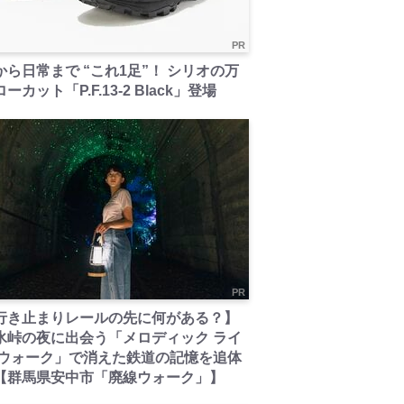
PR
から日常まで “これ1足”！ シリオの万
ーカット「P.F.13-2 Black」登場
PR
行き止まりレールの先に何がある？】
氷峠の夜に出会う「メロディック ライ
 ウォーク」で消えた鉄道の記憶を追体
【群馬県安中市「廃線ウォーク」】