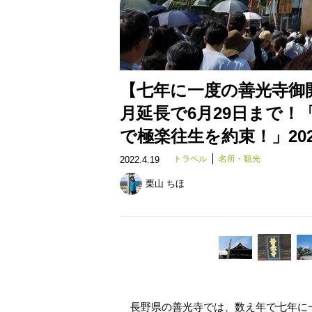
【七年に一度の善光寺御
月延長で6月29日まで
で極楽往生を約束！」20
トラベル
名所・観光
2022.4.19
栗山 ちほ
長野県の善光寺では、数え年で七年に