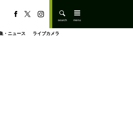
集・ニュース
ライブカメラ
登りはじめました
缶たん”CAN”P料理
小屋を興して
国の街角で
ーのネパール移住見聞録「Like a Rolling Stone」
具＆技術研究所
きららの“おぜ沼“日記
山小屋はじめます
煎して走る男
載
スキー場
山小屋