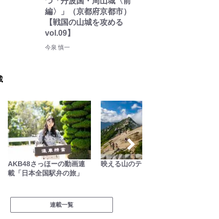
つ「丹波国・周山城〈前
編〉」（京都府京都市）
【戦国の山城を攻める
vol.09】
今泉 慎一
載
AKB48さっほーの動画連
映える山のテン場
今日も
載「日本全国駅弁の旅」
連載一覧